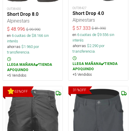
OUT38427
OUT38430
Short Drop 4.0
Short Drop 8.0
Alpinestars
Alpinestars
$
57.333
$
81.990
$
48.996
$
99.990
en
6
cuotas de $
9.556
sin
en
6
cuotas de $
8.166
sin
interés
interés
ahorras
$
2.290
por
ahorras
$
1.960
por
transferencia.
transferencia.
LLEGA MAÑANA✔️TIENDA
LLEGA MAÑANA✔️TIENDA
APOQUINDO
APOQUINDO
+5 Vendidos
+5 Vendidos
31
%
OFF
63
%
OFF