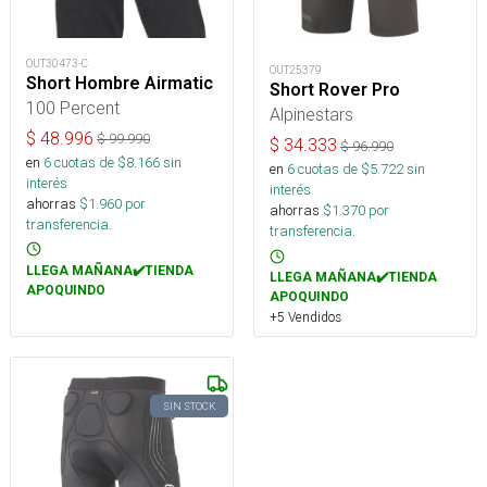
OUT30473-C
OUT25379
Short Hombre Airmatic
Short Rover Pro
100 Percent
Alpinestars
$
48.996
$
99.990
$
34.333
$
96.990
en
6
cuotas de $
8.166
sin
en
6
cuotas de $
5.722
sin
interés
interés
ahorras
$
1.960
por
ahorras
$
1.370
por
transferencia.
transferencia.
LLEGA MAÑANA✔️TIENDA
LLEGA MAÑANA✔️TIENDA
APOQUINDO
APOQUINDO
+5 Vendidos
SIN STOCK