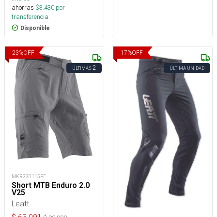
ahorras
$
3.430
por
transferencia.
Disponible
23
%
OFF
17
%
OFF
2
ÚLTIMAS
ÚLTIMA UNIDAD
MKR220115FE
Short MTB Enduro 2.0
V25
Leatt