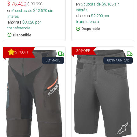
$
75.420
en
6
cuotas de $
9.165
sin
$
90.990
interés
en
6
cuotas de $
12.570
sin
ahorras
$
2.200
por
interés
transferencia.
ahorras
$
3.020
por
transferencia.
Disponible
Disponible
30
%
OFF
51
%
OFF
3
ÚLTIMAS
ÚLTIMA UNIDAD