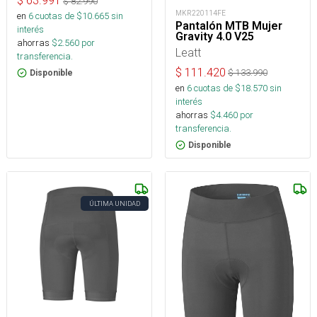
$
63.991
$
82.990
MKR220114FE
en
6
cuotas de $
10.665
sin
Pantalón MTB Mujer
interés
Gravity 4.0 V25
ahorras
$
2.560
por
Leatt
transferencia.
$
111.420
$
133.990
Disponible
en
6
cuotas de $
18.570
sin
interés
ahorras
$
4.460
por
transferencia.
Disponible
ÚLTIMA UNIDAD