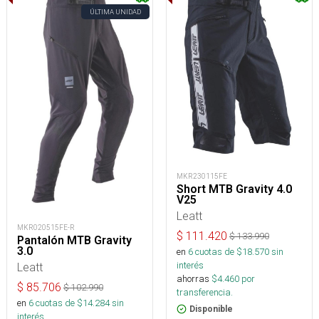
ÚLTIMA UNIDAD
MKR230115FE
Short MTB Gravity 4.0
V25
Leatt
MKR020515FE-R
$
111.420
$
133.990
Pantalón MTB Gravity
3.0
en
6
cuotas de $
18.570
sin
interés
Leatt
ahorras
$
4.460
por
$
85.706
$
102.990
transferencia.
en
6
cuotas de $
14.284
sin
Disponible
interés