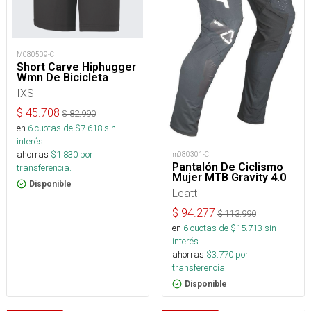
M080509-C
Short Carve Hiphugger
Wmn De Bicicleta
IXS
$
45.708
$
82.990
en
6
cuotas de $
7.618
sin
interés
ahorras
$
1.830
por
m080301-C
Pantalón De Ciclismo
transferencia.
Mujer MTB Gravity 4.0
Disponible
Leatt
$
94.277
$
113.990
en
6
cuotas de $
15.713
sin
interés
ahorras
$
3.770
por
transferencia.
Disponible