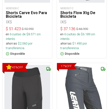
M080508-C
M080507-C
Shorts Carve Evo Para
Shorts Flow Xtg De
Bicicleta
Bicicleta
IXS
IXS
$
51.423
$
37.136
$
92.990
$
66.990
en
6
cuotas de $
8.571
sin
en
6
cuotas de $
6.189
sin
interés
interés
ahorras
$
2.060
por
ahorras
$
1.490
por
transferencia.
transferencia.
Disponible
Disponible
17
%
OFF
45
%
OFF