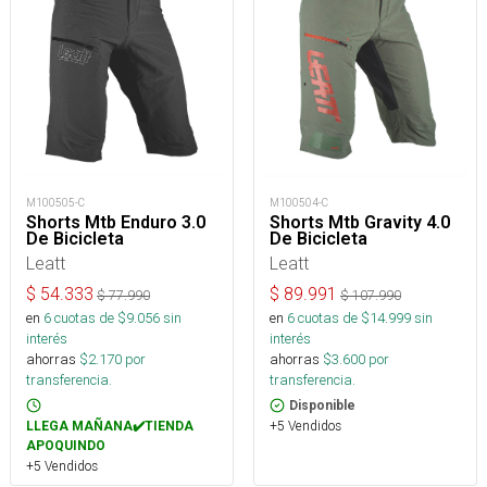
M100505-C
M100504-C
Shorts Mtb Enduro 3.0
Shorts Mtb Gravity 4.0
De Bicicleta
De Bicicleta
Leatt
Leatt
$
54.333
$
89.991
$
77.990
$
107.990
en
6
cuotas de $
9.056
sin
en
6
cuotas de $
14.999
sin
interés
interés
ahorras
$
2.170
por
ahorras
$
3.600
por
transferencia.
transferencia.
Disponible
+5 Vendidos
LLEGA MAÑANA✔️TIENDA
APOQUINDO
+5 Vendidos