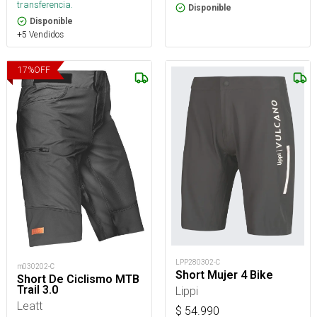
transferencia.
Disponible
Disponible
+5 Vendidos
17
%
OFF
LPP280302-C
m030202-C
Short Mujer 4 Bike
Short De Ciclismo MTB
Trail 3.0
Lippi
Leatt
$
54.990