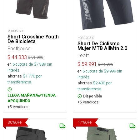
M100507-C
Short Crossline Youth
m030203-C
De Bicicleta
Short De Ciclismo
Mujer MTB AllMtn 2.0
Fasthouse
Leatt
$
44.333
$
91.990
$
59.991
en
6
cuotas de $
7.389
sin
$
71.990
interés
en
6
cuotas de $
9.999
sin
ahorras
$
1.770
por
interés
transferencia.
ahorras
$
2.400
por
transferencia.
LLEGA MAÑANA✔️TIENDA
Disponible
APOQUINDO
+5 Vendidos
+5 Vendidos
30
%
OFF
17
%
OFF