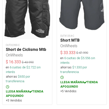
OUT41354-C
Short MTB
OnWheels
OUT32399-C
Short de Ciclismo Mtb
$
33.333
$
47.990
OnWheels
en
6
cuotas de $
5.556
sin
$
16.333
$
43.990
interés
ahorras
$
1.330
por
en
6
cuotas de $
2.722
sin
transferencia.
interés
ahorras
$
650
por
transferencia.
LLEGA MAÑANA✔️TIENDA
APOQUINDO
+5 Vendidos
LLEGA MAÑANA✔️TIENDA
APOQUINDO
+5 Vendidos