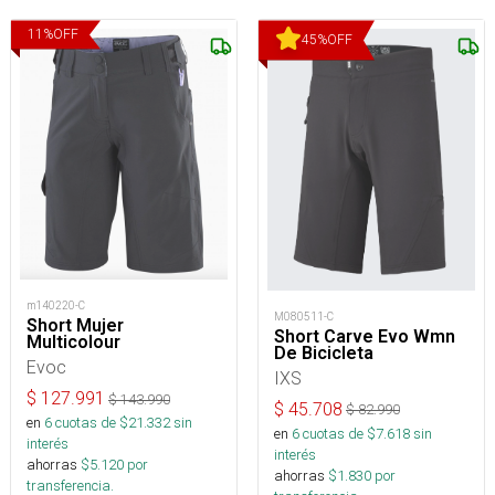
11
%
OFF
45
%
OFF
m140220-C
M080511-C
Short Mujer
Short Carve Evo Wmn
Multicolour
De Bicicleta
Evoc
IXS
$
127.991
$
143.990
$
45.708
$
82.990
en
6
cuotas de $
21.332
sin
en
6
cuotas de $
7.618
sin
interés
interés
ahorras
$
5.120
por
ahorras
$
1.830
por
transferencia.