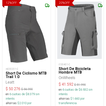
12
%
OFF
20
%
OFF
t130401-C
Short De Bicicleta
m030201-C
Hombre MTB
Short De Ciclismo MTB
Trail 1.0
OnWheels
Leatt
$
41.592
$
51.990
$
50.276
$
56.990
en
6
cuotas de $
6.932
sin
interés
en
6
cuotas de $
8.379
sin
ahorras
$
1.660
por
interés
transferencia.
ahorras
$
2.010
por