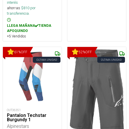
interés
ahorras
$
810
por
transferencia.
LLEGA MAÑANA✔️TIENDA
APOQUINDO
+5 Vendidos
61
%
OFF
52
%
OFF
ÚLTIMA UNIDAD
ÚLTIMA UNIDAD
OUT36351
Pantalon Techstar
Burgundy 1
Alpinestars