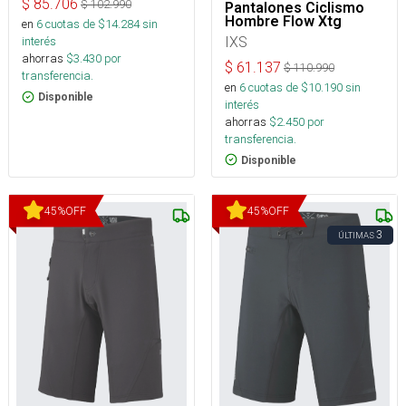
$
85.706
$
102.990
Pantalones Ciclismo
Hombre Flow Xtg
en
6
cuotas de $
14.284
sin
IXS
interés
ahorras
$
3.430
por
$
61.137
$
110.990
transferencia.
en
6
cuotas de $
10.190
sin
Disponible
interés
ahorras
$
2.450
por
transferencia.
Disponible
45
%
OFF
45
%
OFF
3
ÚLTIMAS