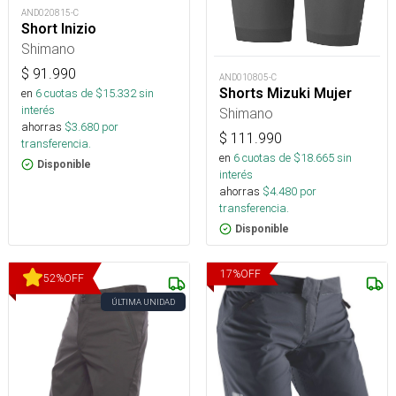
AND020815-C
Short Inizio
Shimano
$
91.990
AND010805-C
Shorts Mizuki Mujer
en
6
cuotas de $
15.332
sin
interés
Shimano
ahorras
$
3.680
por
$
111.990
transferencia.
en
6
cuotas de $
18.665
sin
Disponible
interés
ahorras
$
4.480
por
transferencia.
Disponible
17
%
OFF
52
%
OFF
ÚLTIMA UNIDAD