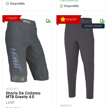
transferencia.
Disponible
Disponible
17
%
OFF
45
%
OFF
ÚLTIMA UNIDAD
m020349-C
Shorts De Ciclismo
MTB Gravity 4.0
Leatt
m080502-C