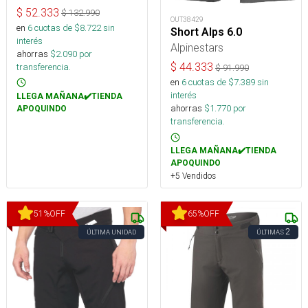
$
52.333
$
132.990
OUT38429
en
6
cuotas de $
8.722
sin
Short Alps 6.0
interés
Alpinestars
ahorras
$
2.090
por
$
44.333
transferencia.
$
91.990
en
6
cuotas de $
7.389
sin
interés
LLEGA MAÑANA✔️TIENDA
ahorras
$
1.770
por
APOQUINDO
transferencia.
LLEGA MAÑANA✔️TIENDA
APOQUINDO
+5 Vendidos
51
%
OFF
65
%
OFF
2
ÚLTIMA UNIDAD
ÚLTIMAS