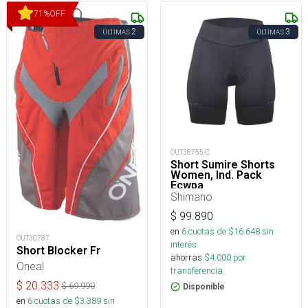
71
%
OFF
2
3
ÚLTIMAS
ÚLTIMAS
OUT38755-C
Short Sumire Shorts
Women, Ind. Pack
Ecwpa
Shimano
$
99.890
en
6
cuotas de $
16.648
sin
OUT30787
interés
Short Blocker Fr
ahorras
$
4.000
por
Oneal
transferencia.
$
20.333
$
69.990
Disponible
en
6
cuotas de $
3.389
sin