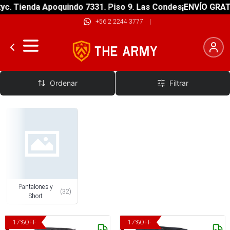
enda Apoquindo 7331. Piso 9. Las Condes
¡ENVÍO GRATIS! sob
+56 2 2244 3777
|
Short y Pantalones Bicicleta
Ordenar
Filtrar
Pantalones y
(
32
)
Short
17
%
OFF
17
%
OFF