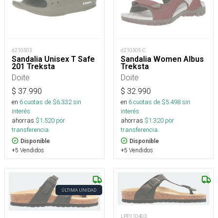
d210303
d210305-C
Sandalia Unisex T Safe
Sandalia Women Albus
201 Treksta
Treksta
Doite
Doite
$
37.990
$
32.990
en
6
cuotas de $
6.332
sin
en
6
cuotas de $
5.498
sin
interés
interés
ahorras
$
1.520
por
ahorras
$
1.320
por
transferencia.
transferencia.
Disponible
Disponible
+5 Vendidos
+5 Vendidos
ÚLTIMA UNIDAD
LPP110403