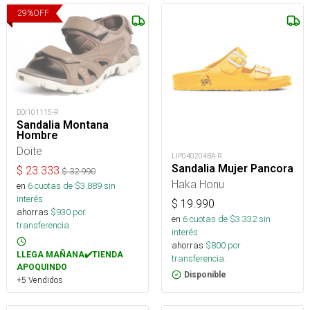
29
%
OFF
DOI101115-R
Sandalia Montana
Hombre
Doite
LIP040204BA-R
Sandalia Mujer Pancora
$
23.333
$
32.990
Haka Honu
en
6
cuotas de $
3.889
sin
interés
$
19.990
ahorras
$
930
por
en
6
cuotas de $
3.332
sin
transferencia.
interés
ahorras
$
800
por
LLEGA MAÑANA✔️TIENDA
transferencia.
APOQUINDO
Disponible
+5 Vendidos