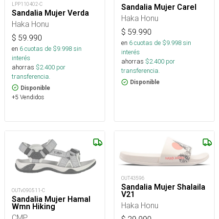
LPP110402-C
Sandalia Mujer Carel
Sandalia Mujer Verda
Haka Honu
Haka Honu
$
59.990
$
59.990
en
6
cuotas de $
9.998
sin
en
6
cuotas de $
9.998
sin
interés
interés
ahorras
$
2.400
por
ahorras
$
2.400
por
transferencia.
transferencia.
Disponible
Disponible
+5 Vendidos
OUT43596
Sandalia Mujer Shalaila
OUTv090511-C
V21
Sandalia Mujer Hamal
Haka Honu
Wmn Hiking
CMP