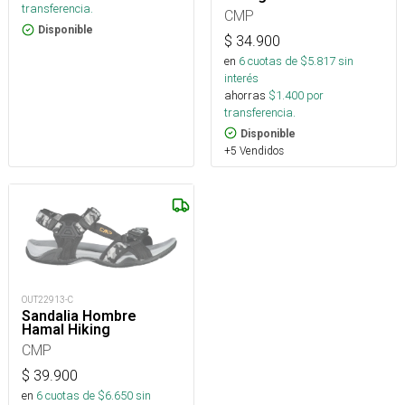
transferencia.
CMP
Disponible
$
34.900
en
6
cuotas de $
5.817
sin
interés
ahorras
$
1.400
por
transferencia.
Disponible
+5 Vendidos
OUT22913-C
Sandalia Hombre
Hamal Hiking
CMP
$
39.900
en
6
cuotas de $
6.650
sin