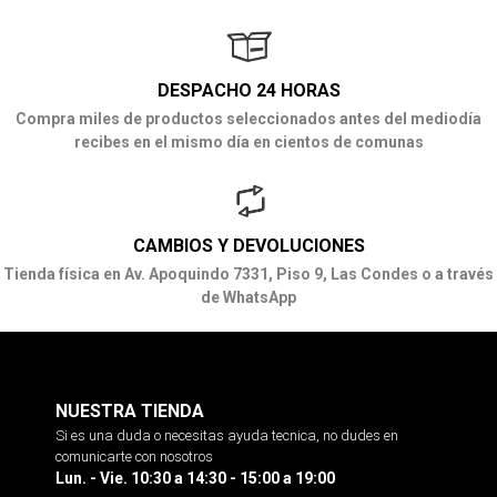
DESPACHO 24 HORAS
Compra miles de productos seleccionados antes del mediodía
recibes en el mismo día en cientos de comunas
CAMBIOS Y DEVOLUCIONES
Tienda física en Av. Apoquindo 7331, Piso 9, Las Condes o a través
de WhatsApp
NUESTRA TIENDA
Si es una duda o necesitas ayuda tecnica, no dudes en
comunicarte con nosotros
Lun. - Vie. 10:30 a 14:30 - 15:00 a 19:00