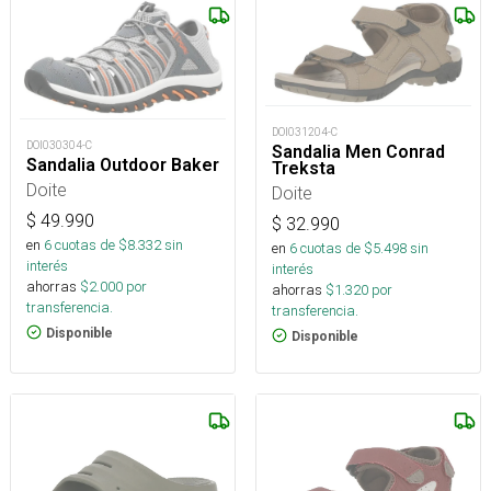
DOI031204-C
DOI030304-C
Sandalia Men Conrad
Sandalia Outdoor Baker
Treksta
Doite
Doite
$
49.990
$
32.990
en
6
cuotas de $
8.332
sin
en
6
cuotas de $
5.498
sin
interés
interés
ahorras
$
2.000
por
ahorras
$
1.320
por
transferencia.
transferencia.
Disponible
Disponible