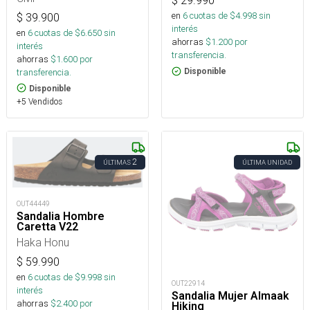
$
29.990
en
6
cuotas de $
4.998
sin
$
39.900
interés
en
6
cuotas de $
6.650
sin
ahorras
$
1.200
por
interés
transferencia.
ahorras
$
1.600
por
transferencia.
Disponible
Disponible
+5 Vendidos
2
ÚLTIMAS
ÚLTIMA UNIDAD
OUT44449
Sandalia Hombre
Caretta V22
Haka Honu
$
59.990
en
6
cuotas de $
9.998
sin
OUT22914
interés
Sandalia Mujer Almaak
ahorras
$
2.400
por
Hiking