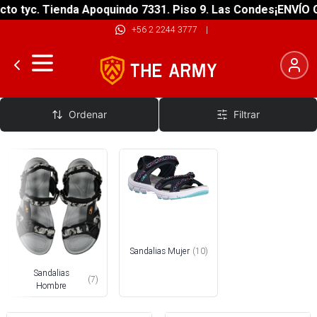
o tyc. Tienda Apoquindo 7331. Piso 9. Las Condes
¡ENVÍO GR
+56 2 2244 3777
|
Sandalias
Ordenar
Filtrar
Sandalias Mujer
(
10
)
Sandalias
(
7
)
Hombre