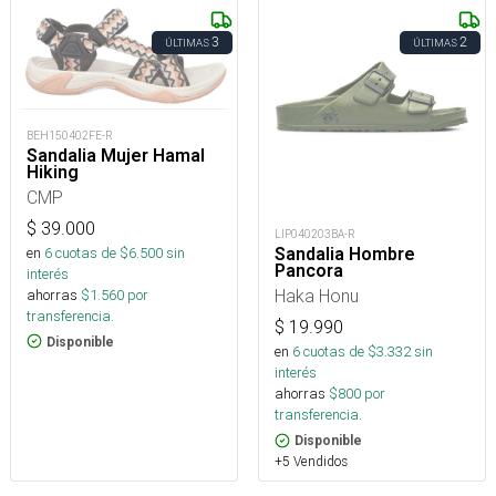
3
2
ÚLTIMAS
ÚLTIMAS
BEH150402FE-R
Sandalia Mujer Hamal
Hiking
CMP
$
39.000
LIP040203BA-R
en
6
cuotas de $
6.500
sin
Sandalia Hombre
Pancora
interés
Haka Honu
ahorras
$
1.560
por
transferencia.
$
19.990
Disponible
en
6
cuotas de $
3.332
sin
interés
ahorras
$
800
por
transferencia.
Disponible
+5 Vendidos