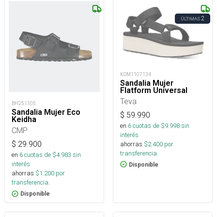
2
ÚLTIMAS
KOM1107134
Sandalia Mujer
Flatform Universal
Teva
BH251105
Sandalia Mujer Eco
$
59.990
Keidha
en
6
cuotas de $
9.998
sin
CMP
interés
$
29.900
ahorras
$
2.400
por
transferencia.
en
6
cuotas de $
4.983
sin
interés
Disponible
ahorras
$
1.200
por
transferencia.
Disponible