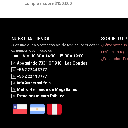
compras sobre $150.000
NUESTRA TIENDA
SOBRE TU P
Si es una duda o necesitas ayuda tecnica, no dudes en
¿Cómo hacer un 
comunicarte con nosotros
Envíos y Entrega
Lun. - Vie. 10:30 a 14:30 - 15:00 a 19:00
¿Satisfecho o R
Apoquindo 7331 OF 918 - Las Condes
+56 2 2244 3777
+56 2 2244 3777
info@sherpalife.cl
Metro Hernando de Magallanes
Estacionamiento Público