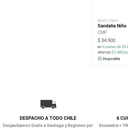
BH300113BA-R
Sandalia Niño
CMP
$
34.900
en
6
cuotas de $
5.
ahorras
$
1.400
por
Disponible
DESPACHO A TODO CHILE
6 CU
Despachamos Gratis a Santiago y Regiones por
Encuentra + 10