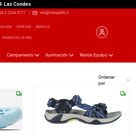
9. Las Condes
56 2 2244 3777
|
info@sherpalife.cl
DACIÓN
OFERTAS
MARCAS
DESPACHO 24 HRS
Campamento
Iluminación
Rental Equipo
Ordenar
por