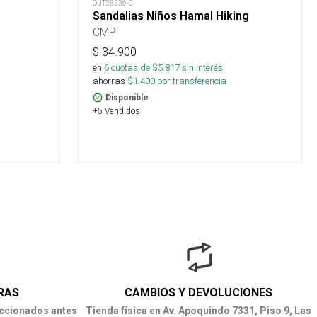
OUT38236-C
Sandalias Niños Hamal Hiking
CMP
$
34.900
en
6
cuotas de $
5.817
sin interés
ahorras
$
1.400
por transferencia.
Disponible
+5 Vendidos
RAS
CAMBIOS Y DEVOLUCIONES
ccionados antes
Tienda física en Av. Apoquindo 7331, Piso 9, Las