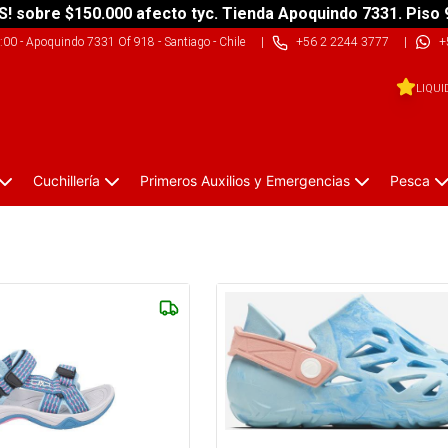
S! sobre $150.000 afecto tyc. Tienda Apoquindo 7331. Piso 
9:00
-
Apoquindo 7331 Of 918 - Santiago - Chile
|
+56 2 2244 3777
|
+
LIQUI
Cuchillería
Primeros Auxilios y Emergencias
Pesca