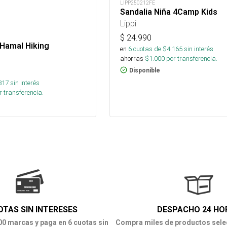
LIPP250212FE
Sandalia Niña 4Camp Kids
Lippi
$
24.990
 Hamal Hiking
en
6
cuotas de $
4.165
sin interés
ahorras
$
1.000
por transferencia.
Disponible
817
sin interés
 transferencia.
OTAS SIN INTERESES
DESPACHO 24 HO
00 marcas y paga en 6 cuotas sin
Compra miles de productos sele