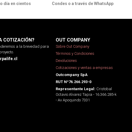
o día en cientos
Condes o a través de WhatsApp
A COTIZACIÓN?
OUT COMPANY
onderemos a la brevedad para
Sobre Out Company
proyecto.
Términos y Condiciones
palife.cl
Devoluciones
Cotizaciones y ventas a empresas
Outcompany SpA
RUT Nº76.266.293-0
Cristobal
Representante Legal:
Octavio Alvarez Tapia - 16.366.285-k
- Av Apoquindo 7331