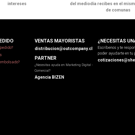
intereses
del mediodía recibes en el mism
de comunas
EDIDO
VENTAS MAYORISTAS
¿NECESITAS UN
pedido?
Escríbenos y te resp
distribucion@outcompany.cl
poder ayudarte en tu 
s
PARTNER
cotizaciones@sher
eembolsado?
¿Necesitas ayuda en Marketing Digital -
Comercial?
Agencia BIZEN