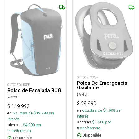
OC060512BA-R
Polea De Emergencia
OUTC050618FE
Oscilante
Bolso de Escalada BUG
Petzl
Petzl
$
29.990
$
119.990
en
6
cuotas de $
4.998
sin
en
6
cuotas de $
19.998
sin
interés
interés
ahorras
$
1.200
por
ahorras
$
4.800
por
transferencia.
transferencia.
Disponible
Disponible