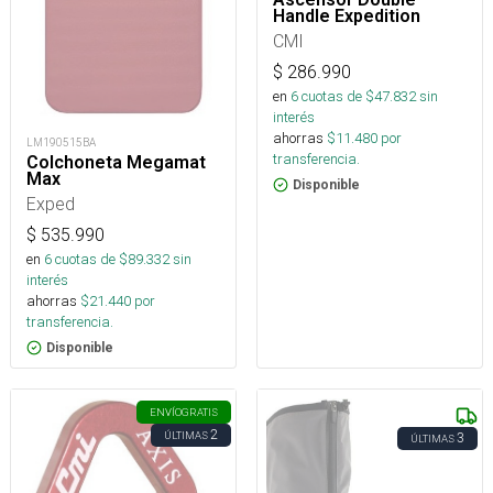
Handle Expedition
CMI
$
286.990
en
6
cuotas de $
47.832
sin
interés
ahorras
$
11.480
por
LM190515BA
transferencia.
Colchoneta Megamat
Max
Disponible
Exped
$
535.990
en
6
cuotas de $
89.332
sin
interés
ahorras
$
21.440
por
transferencia.
Disponible
ENVÍO
GRATIS
2
ÚLTIMAS
3
ÚLTIMAS