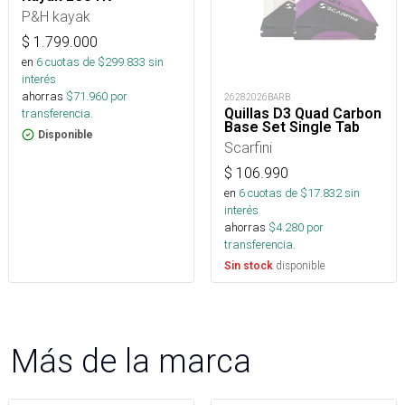
P&H kayak
$
1.799.000
en
6
cuotas de $
299.833
sin
interés
ahorras
$
71.960
por
26282026BARB
Quillas D3 Quad Carbon
transferencia.
Base Set Single Tab
Disponible
Scarfini
$
106.990
en
6
cuotas de $
17.832
sin
interés
ahorras
$
4.280
por
transferencia.
disponible
Sin stock
Más de la marca