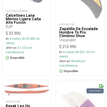
OUT19882026BARB
Calcetines Lana
Merino Ligera Caña
Alta Fusión
LM040601BA
Buff
Zapatilla De Escalada
Hombre Tn Pro
$
32.900
Climbing Shoe
en
6
cuotas de $
5.483
sin
Unparallel
interés
$
210.990
ahorras
$
1.320
por
en
6
cuotas de $
35.165
sin
transferencia.
interés
Disponible
ahorras
$
8.440
por
transferencia.
Disponible
SIN STOCK
OD300701BA
Kayak Leo Hv