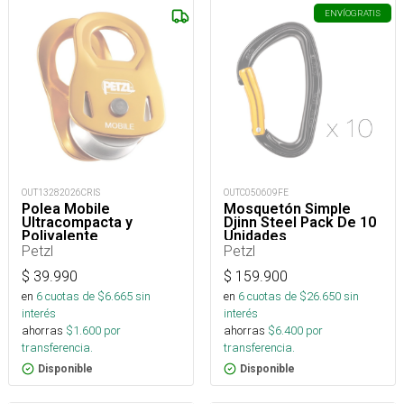
ENVÍO
GRATIS
OUT13282026CRIS
OUTC050609FE
Polea Mobile
Mosquetón Simple
Ultracompacta y
Djinn Steel Pack De 10
Polivalente
Unidades
Petzl
Petzl
$
39.990
$
159.900
en
6
cuotas de $
6.665
sin
en
6
cuotas de $
26.650
sin
interés
interés
ahorras
$
1.600
por
ahorras
$
6.400
por
transferencia.
transferencia.
Disponible
Disponible