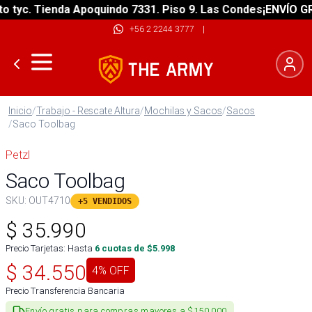
yc. Tienda Apoquindo 7331. Piso 9. Las Condes
¡ENVÍO GRATI
+56 2 2244 3777
|
Inicio
/
Trabajo - Rescate Altura
/
Mochilas y Sacos
/
Sacos
/
Saco Toolbag
Petzl
Saco Toolbag
SKU:
OUT4710
+5 VENDIDOS
$
35.990
Precio Tarjetas: Hasta
6
cuotas de $
5.998
$
34.550
4
% OFF
Precio Transferencia Bancaria
Envío gratis para compras mayores a $150.000