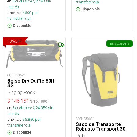
en
6
cuotas de $
2.483
sin
transferencia.
interés
Disponible
ahorras
$
600
por
transferencia.
Disponible
13
%
OFF
ENVÍO
GRATIS
OUT40315-C
Bolso Dry Duffle 60lt
SG
Singing Rock
$
146.151
$
167.990
en
6
cuotas de $
24.359
sin
interés
COSN280601
ahorras
$
5.850
por
Saco de Transporte
transferencia.
Robusto Transport 30
Disponible
Petzl