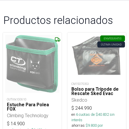
Productos relacionados
ENVÍO
GRATIS
ÚLTIMA UNIDAD
CM150703GI
Bolso para Trípode de
Rescate Sked Evac
Skedco
OUTVlk100610
Estuche Para Polea
$
244.990
FOX
en
6
cuotas de $
40.832
sin
Climbing Technology
interés
$
14.900
ahorras
$
9.800
por