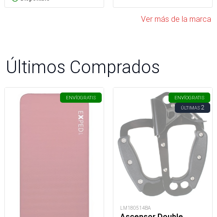
Ver más de la marca
Últimos Comprados
ENVÍO
GRATIS
ENVÍO
GRATIS
2
ÚLTIMAS
LM180514BA
Ascensor Double