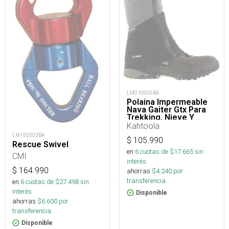
LM010606BA
Polaina Impermeable
Nava Gaiter Gtx Para
Trekking, Nieve Y
Montaña
Kahtoola
LM150503BA
$
105.990
Rescue Swivel
en
6
cuotas de $
17.665
sin
CMI
interés
$
164.990
ahorras
$
4.240
por
transferencia.
en
6
cuotas de $
27.498
sin
interés
Disponible
ahorras
$
6.600
por
transferencia.
Disponible