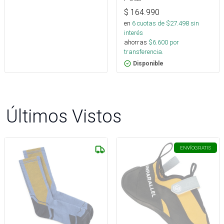
$
164.990
en
6
cuotas de $
27.498
sin
interés
ahorras
$
6.600
por
transferencia.
Disponible
Últimos Vistos
ENVÍO
GRATIS