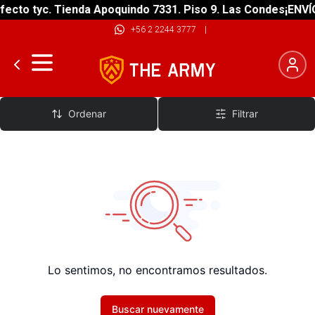
ecto tyc. Tienda Apoquindo 7331. Piso 9. Las Condes
¡ENVÍO
+56 2 2244 3777
|
Ruedas Skate
Ordenar
Filtrar
Lo sentimos, no encontramos resultados.
Buscar nuevamente