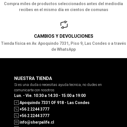
Compra miles de productos seleccionados antes del mediodía
recibes en el mismo día en cientos de comunas
CAMBIOS Y DEVOLUCIONES
Tienda física en Av. Apoquindo 7331, Piso 9, Las Condes o a través
de WhatsApp
NUESTRA TIENDA
Si es una duda o necesitas ayuda tecnica, no dudes en
comunicarte con nosotros
Lun. - Vie. 10:30 a 14:30 - 15:00 a 19:00
Apoquindo 7331 OF 918 - Las Condes
+56 2 2244 3777
+56 2 2244 3777
info@sherpalife.cl