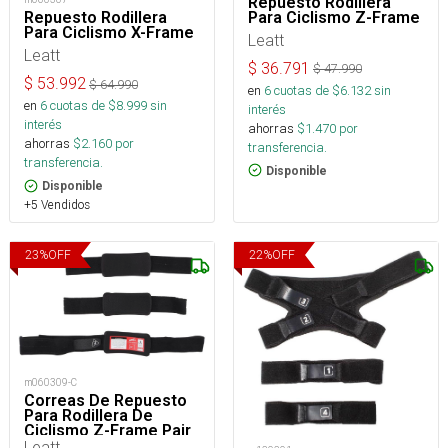
Repuesto Rodillera
Para Ciclismo Z-Frame
Repuesto Rodillera
Para Ciclismo X-Frame
Leatt
Leatt
$
36.791
$
47.990
$
53.992
$
64.990
en
6
cuotas de $
6.132
sin
en
6
cuotas de $
8.999
sin
interés
interés
ahorras
$
1.470
por
ahorras
$
2.160
por
transferencia.
transferencia.
Disponible
Disponible
+5 Vendidos
23
%
OFF
22
%
OFF
m060309-C
Correas De Repuesto
Para Rodillera De
Ciclismo Z-Frame Pair
Leatt