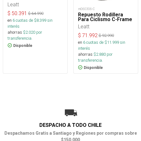
Leatt
m060306-C
$
50.391
$
64.990
Repuesto Rodillera
Para Ciclismo C-Frame
en
6
cuotas de $
8.399
sin
Leatt
interés
ahorras
$
2.020
por
$
71.992
$
92.990
transferencia.
en
6
cuotas de $
11.999
sin
Disponible
interés
ahorras
$
2.880
por
transferencia.
Disponible
DESPACHO A TODO CHILE
Despachamos Gratis a Santiago y Regiones por compras sobre
$150.000