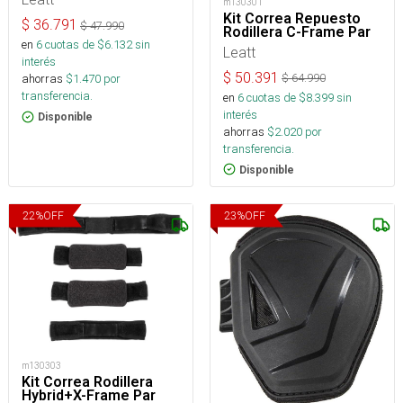
m130301
Kit Correa Repuesto
$
36.791
$
47.990
Rodillera C-Frame Par
en
6
cuotas de $
6.132
sin
Leatt
interés
$
50.391
$
64.990
ahorras
$
1.470
por
transferencia.
en
6
cuotas de $
8.399
sin
interés
Disponible
ahorras
$
2.020
por
transferencia.
Disponible
22
%
OFF
23
%
OFF
m130303
Kit Correa Rodillera
Hybrid+X-Frame Par