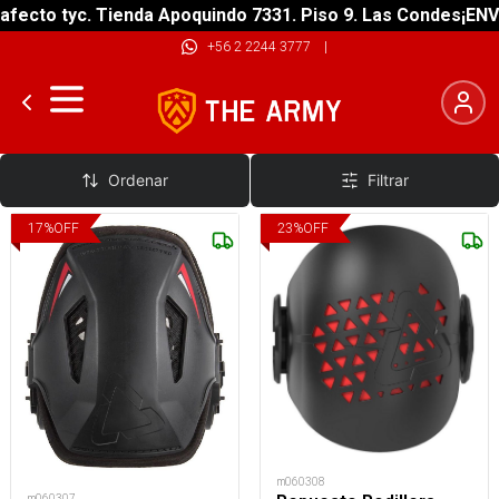
fecto tyc. Tienda Apoquindo 7331. Piso 9. Las Condes
¡ENVÍ
+56 2 2244 3777
|
Repuestos
Ordenar
Filtrar
17
%
OFF
23
%
OFF
m060308
m060307