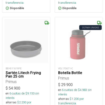
transferencia.
transferencia.
Disponible
Disponible
ÚLTIMA UNIDAD
BEH011619FE
VOL170671-C
Sartén Litech Frying
Botella Bottle
Pan 25 cm
Primus
Primus
$
29.900
$
54.900
en
6
cuotas de $
4.983
sin
en
6
cuotas de $
9.150
sin
interés
interés
ahorras
$
1.200
por
ahorras
$
2.200
por
transferencia.