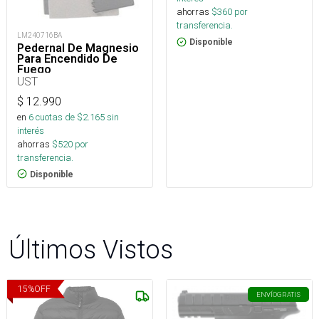
ahorras
$
360
por
transferencia.
LM240716BA
Disponible
Pedernal De Magnesio
Para Encendido De
Fuego
UST
$
12.990
en
6
cuotas de $
2.165
sin
interés
ahorras
$
520
por
transferencia.
Disponible
Últimos Vistos
15
%
OFF
ENVÍO
GRATIS