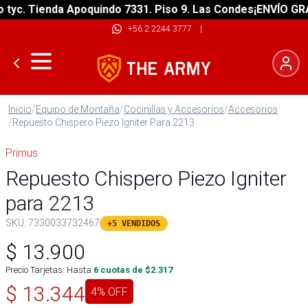
c. Tienda Apoquindo 7331. Piso 9. Las Condes
¡ENVÍO GRATIS
+56 2 2244 3777
|
Inicio
/
Equipo de Montaña
/
Cocinillas y Accesorios
/
Accesorios
/
Repuesto Chispero Piezo Igniter Para 2213
Primus
Repuesto Chispero Piezo Igniter
para 2213
SKU:
7330033732467
+5 VENDIDOS
$
13.900
Precio Tarjetas: Hasta
6
cuotas de $
2.317
$
13.344
4
% OFF