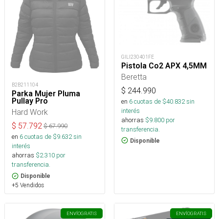
GILI230401FE
Pistola Co2 APX 4,5MM
Beretta
B2B211104
$
244.990
Parka Mujer Pluma
Pullay Pro
en
6
cuotas de $
40.832
sin
interés
Hard Work
ahorras
$
9.800
por
$
57.792
$
67.990
transferencia.
en
6
cuotas de $
9.632
sin
Disponible
interés
ahorras
$
2.310
por
transferencia.
Disponible
+5 Vendidos
ENVÍO
GRATIS
ENVÍO
GRATIS