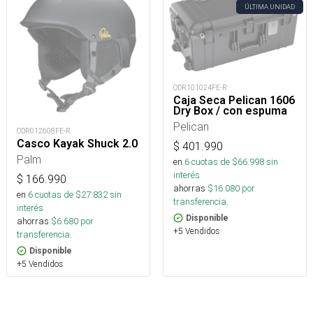
ÚLTIMA UNIDAD
ODR101024FE-R
Caja Seca Pelican 1606
Dry Box / con espuma
Pelican
ODR012608FE-R
Casco Kayak Shuck 2.0
$
401.990
Palm
en
6
cuotas de $
66.998
sin
interés
$
166.990
ahorras
$
16.080
por
en
6
cuotas de $
27.832
sin
transferencia.
interés
Disponible
ahorras
$
6.680
por
+5 Vendidos
transferencia.
Disponible
+5 Vendidos