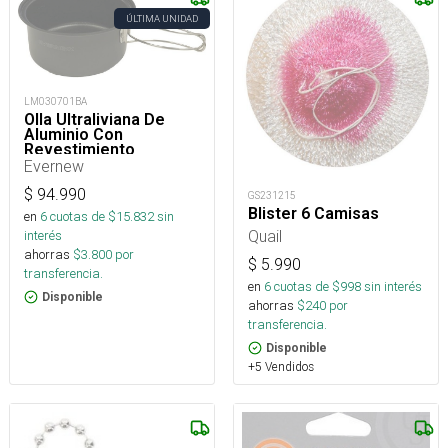
ÚLTIMA UNIDAD
LM030701BA
Olla Ultraliviana De
Aluminio Con
Revestimiento
Antiadherente-740 Ml
Evernew
$
94.990
GS231215
Blister 6 Camisas
en
6
cuotas de $
15.832
sin
Quail
interés
ahorras
$
3.800
por
$
5.990
transferencia.
en
6
cuotas de $
998
sin interés
Disponible
ahorras
$
240
por
transferencia.
Disponible
+5 Vendidos