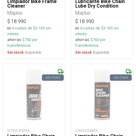
Limpiador Bike Frame
Lubricante Bike Chain
Cleaner
Lube Dry Condition
Maplus
Maplus
$
18.990
$
18.990
en
6
cuotas de $
3.165
sin
en
6
cuotas de $
3.165
sin
interés
interés
ahorras
$
760
por
ahorras
$
760
por
transferencia.
transferencia.
disponible
disponible
Sin stock
Sin stock
SIN STOCK
SIN STOCK
23782026BARB
23682026BARB