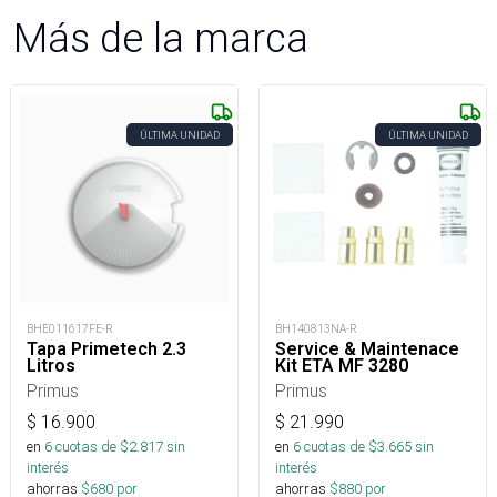
Más de la marca
ÚLTIMA UNIDAD
ÚLTIMA UNIDAD
BHE011617FE-R
BH140813NA-R
Tapa Primetech 2.3
Service & Maintenace
Litros
Kit ETA MF 3280
Primus
Primus
$
16.900
$
21.990
en
6
cuotas de $
2.817
sin
en
6
cuotas de $
3.665
sin
interés
interés
ahorras
$
680
por
ahorras
$
880
por