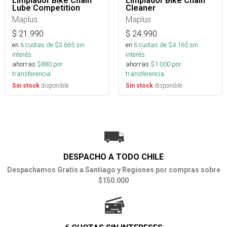
Limpiador Bike Chain
Limpiador Bike Chain
Lube Competition
Cleaner
Maplus
Maplus
$
21.990
$
24.990
en
6
cuotas de $
3.665
sin
en
6
cuotas de $
4.165
sin
interés
interés
ahorras
$
880
por
ahorras
$
1.000
por
transferencia.
transferencia.
disponible
disponible
Sin stock
Sin stock
DESPACHO A TODO CHILE
Despachamos Gratis a Santiago y Regiones por compras sobre
$150.000