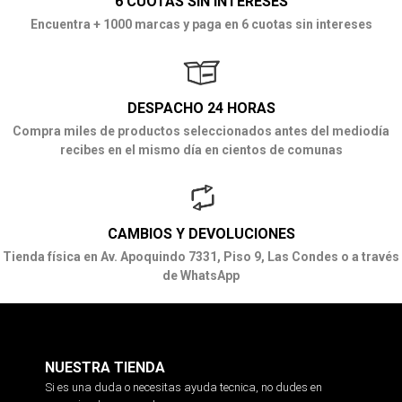
6 CUOTAS SIN INTERESES
Encuentra + 1000 marcas y paga en 6 cuotas sin intereses
DESPACHO 24 HORAS
Compra miles de productos seleccionados antes del mediodía
recibes en el mismo día en cientos de comunas
CAMBIOS Y DEVOLUCIONES
Tienda física en Av. Apoquindo 7331, Piso 9, Las Condes o a través
de WhatsApp
NUESTRA TIENDA
Si es una duda o necesitas ayuda tecnica, no dudes en