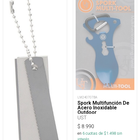
LM240707BA
Spork Multifunción De
Acero Inoxidable
Outdoor
UST
$
8.990
en
6
cuotas de $
1.498
sin
interés