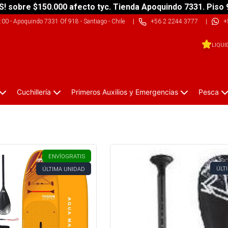
S! sobre $150.000 afecto tyc. Tienda Apoquindo 7331. Piso 
9:00
-
Apoquindo 7331 Of 918 - Santiago - Chile
|
+56 2 2244 3777
|
+
LIQUI
Cuchillería
Primeros Auxilios y Emergencias
Pesca
ENVÍO
GRATIS
ÚLT
ÚLTIMA UNIDAD