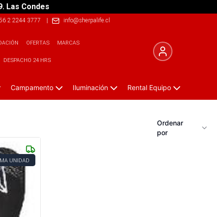
9. Las Condes
56 2 2244 3777
|
info@sherpalife.cl
DACIÓN
OFERTAS
MARCAS
DESPACHO 24 HRS
Campamento
Iluminación
Rental Equipo
Ordenar
por
IMA UNIDAD