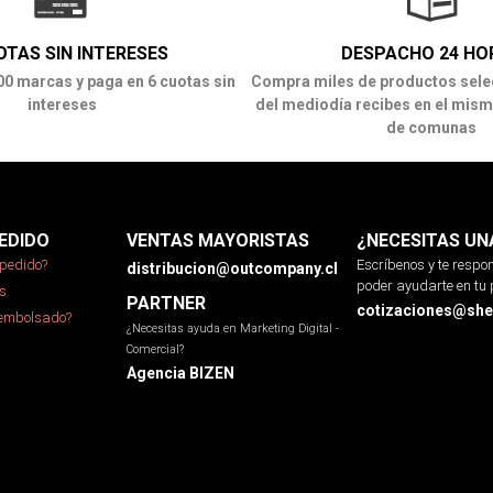
OTAS SIN INTERESES
DESPACHO 24 HO
00 marcas y paga en 6 cuotas sin
Compra miles de productos sele
intereses
del mediodía recibes en el mism
de comunas
EDIDO
VENTAS MAYORISTAS
¿NECESITAS UN
pedido?
Escríbenos y te resp
distribucion@outcompany.cl
poder ayudarte en tu 
s
PARTNER
cotizaciones@sher
eembolsado?
¿Necesitas ayuda en Marketing Digital -
Comercial?
Agencia BIZEN