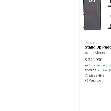
PUR171104
Stand Up Padd
Aqua Marina
$
340.990
en
6
cuotas de $
56
ahorras
$
13.640
p
Disponible
+5 Vendidos