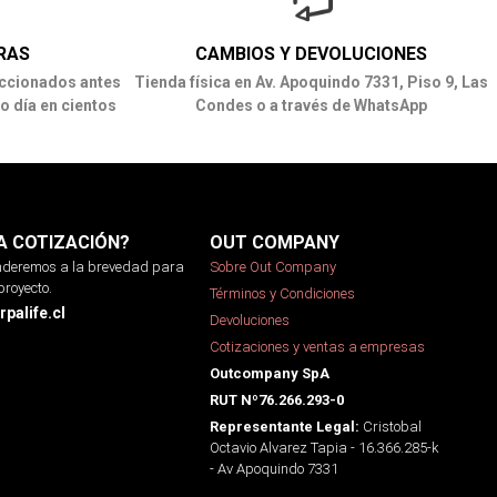
RAS
CAMBIOS Y DEVOLUCIONES
ccionados antes
Tienda física en Av. Apoquindo 7331, Piso 9, Las
o día en cientos
Condes o a través de WhatsApp
A COTIZACIÓN?
OUT COMPANY
onderemos a la brevedad para
Sobre Out Company
proyecto.
Términos y Condiciones
palife.cl
Devoluciones
Cotizaciones y ventas a empresas
Outcompany SpA
RUT Nº76.266.293-0
Cristobal
Representante Legal:
Octavio Alvarez Tapia - 16.366.285-k
- Av Apoquindo 7331