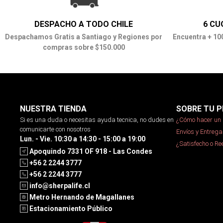
DESPACHO A TODO CHILE
6 CU
Despachamos Gratis a Santiago y Regiones por
Encuentra + 10
compras sobre $150.000
NUESTRA TIENDA
SOBRE TU P
Si es una duda o necesitas ayuda tecnica, no dudes en
¿Cómo hacer un 
comunicarte con nosotros
Envíos y Entrega
Lun. - Vie. 10:30 a 14:30 - 15:00 a 19:00
¿Satisfecho o R
Apoquindo 7331 OF 918 - Las Condes
+56 2 2244 3777
+56 2 2244 3777
info@sherpalife.cl
Metro Hernando de Magallanes
Estacionamiento Público