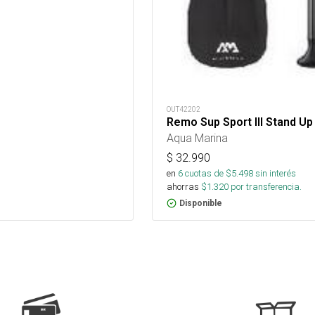
OUT42202
Remo Sup Sport III Stand Up
Aqua Marina
$
32.990
en
6
cuotas de $
5.498
sin interés
ahorras
$
1.320
por transferencia.
Disponible