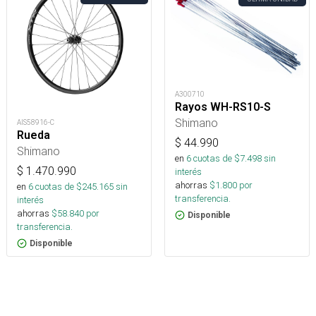
A300710
Rayos WH-RS10-S
Shimano
AIS58916-C
Rueda
$
44.990
Shimano
en
6
cuotas de $
7.498
sin
$
1.470.990
interés
ahorras
$
1.800
por
en
6
cuotas de $
245.165
sin
transferencia.
interés
ahorras
$
58.840
por
Disponible
transferencia.
Disponible