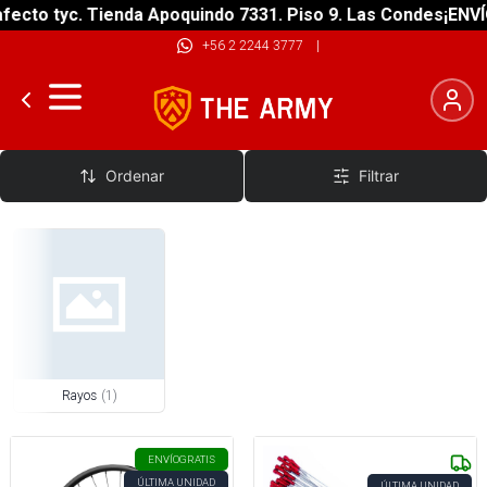
ecto tyc. Tienda Apoquindo 7331. Piso 9. Las Condes
¡ENVÍO
+56 2 2244 3777
|
Rayos
Ordenar
Filtrar
Rayos
(
1
)
ENVÍO
GRATIS
ÚLTIMA UNIDAD
ÚLTIMA UNIDAD