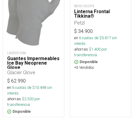
BEH012023FE
Linterna Frontal
Tikkina®
Petzl
$
34.900
en
6
cuotas de $
5.817
sin
interés
ahorras
$
1.400
por
LM300510BA
transferencia.
Guantes Impermeables
Disponible
Ice Bay Neoprene
Glove
+5 Vendidos
Glacier Glove
$
62.990
en
6
cuotas de $
10.498
sin
interés
ahorras
$
2.520
por
transferencia.
Disponible