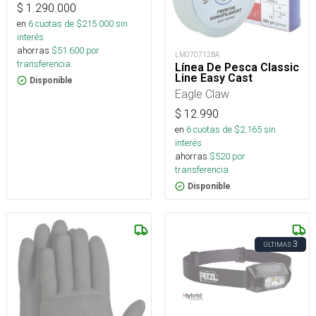
$
1.290.000
en
6
cuotas de $
215.000
sin
interés
ahorras
$
51.600
por
LM070712BA
transferencia.
Línea De Pesca Classic
Line Easy Cast
Disponible
Eagle Claw
$
12.990
en
6
cuotas de $
2.165
sin
interés
ahorras
$
520
por
transferencia.
Disponible
3
ÚLTIMAS