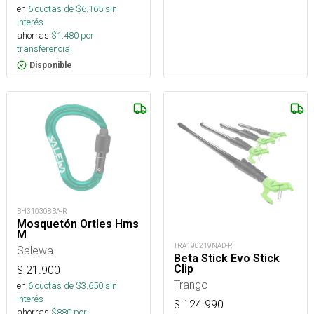
en
6
cuotas de $
6.165
sin
interés
ahorras
$
1.480
por
transferencia.
Disponible
BH310308BA-R
Mosquetón Ortles Hms
M
TRA190219NAD-R
Salewa
Beta Stick Evo Stick
Clip
$
21.900
Trango
en
6
cuotas de $
3.650
sin
interés
$
124.990
ahorras
$
880
por