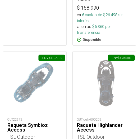
$
158.990
en
6
cuotas de $
26.498
sin
interés
ahorras
$
6.360
por
transferencia.
Disponible
ENVÍO
GRATIS
ENVÍO
GRATIS
OUT22573
OUTidefix090208
Raqueta Symbioz
Raqueta Highlander
Access
Access
TSL Outdoor
TSL Outdoor