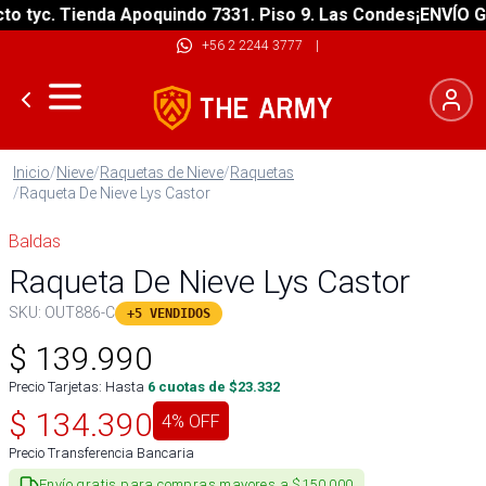
 tyc. Tienda Apoquindo 7331. Piso 9. Las Condes
¡ENVÍO GRA
+56 2 2244 3777
|
Inicio
/
Nieve
/
Raquetas de Nieve
/
Raquetas
/
Raqueta De Nieve Lys Castor
Baldas
Raqueta De Nieve Lys Castor
SKU:
OUT886-C
+5 VENDIDOS
$
139.990
Precio Tarjetas: Hasta
6
cuotas de $
23.332
$
134.390
4
% OFF
Precio Transferencia Bancaria
Envío gratis para compras mayores a $150.000