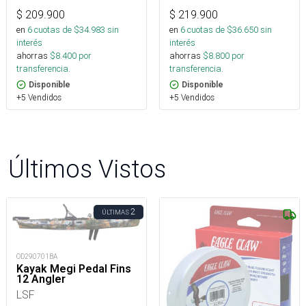
$
209.900
$
219.900
en
6
cuotas de $
34.983
sin
en
6
cuotas de $
36.650
sin
interés
interés
ahorras
$
8.400
por
ahorras
$
8.800
por
transferencia.
transferencia.
Disponible
Disponible
+5 Vendidos
+5 Vendidos
Últimos Vistos
2
ÚLTIMAS
OD290701BA
Kayak Megi Pedal Fins
12 Angler
LSF