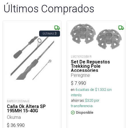
Últimos Comprados
3
ÚLTIMAS
LM210523BA-R
Set De Repuestos
Trekking Pole
Accessories
Peregrine
$
7.990
en
6
cuotas de $
1.332
sin
interés
ahorras
$
320
por
RAP031205NA-R
transferencia.
Caña Ok Altera SP
195MH 15-40G
Disponible
Okuma
$
36.990