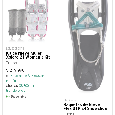
LOM200508FE
Kit de Nieve Mujer
Xplore 21 Woman´s Kit
Tubbs
$
219.990
en
6
cuotas de $
36.665
sin
interés
ahorras
$
8.800
por
transferencia.
Disponible
LMO200505FE
Raquetas de Nieve
Flex STP 24 Snowshoe
Tubbs