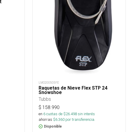
t
LMO200505FE
Raquetas de Nieve Flex STP 24
Snowshoe
Tubbs
$
158.990
en
6
cuotas de $
26.498
sin interés
ahorras
$
6.360
por transferencia.
Disponible