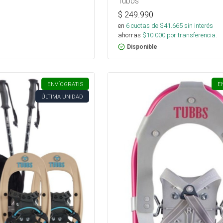
Tubbs
$
249.990
en
6
cuotas de $
41.665
sin interés
ahorras
$
10.000
por transferencia.
Disponible
ENVÍO
GRATIS
E
ÚLTIMA UNIDAD