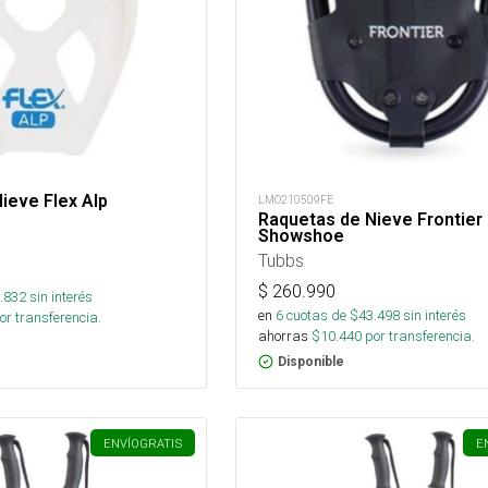
ieve Flex Alp
LMO210509FE
Raquetas de Nieve Frontier
Showshoe
Tubbs
$
260.990
.832
sin interés
en
6
cuotas de $
43.498
sin interés
or transferencia.
ahorras
$
10.440
por transferencia.
Disponible
ENVÍO
GRATIS
E