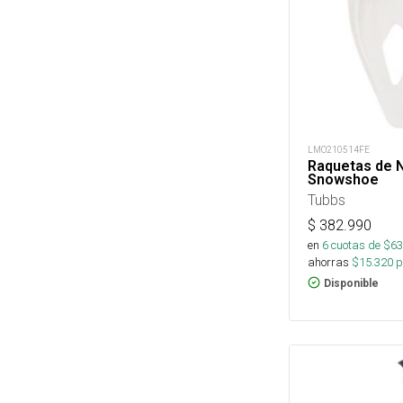
LMO210514FE
Raquetas de N
Snowshoe
Tubbs
$
382.990
en
6
cuotas de $
63
ahorras
$
15.320
p
Disponible