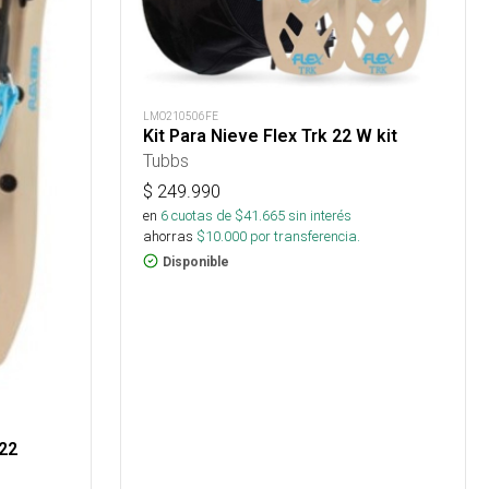
LMO210506FE
Kit Para Nieve Flex Trk 22 W kit
Tubbs
$
249.990
en
6
cuotas de $
41.665
sin interés
ahorras
$
10.000
por transferencia.
Disponible
 22