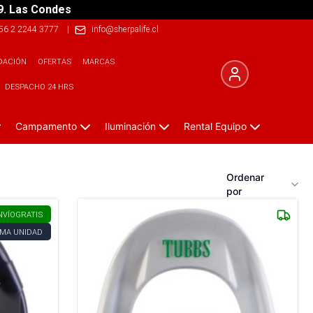
9. Las Condes
56 2 2244 3777
|
info@sherpalife.cl
DACIÓN
OFERTAS
MARCAS
DESPACHO 24 HRS
Campamento
Iluminación
Rental Equipo
Ordenar
por
NVÍO
GRATIS
IMA UNIDAD