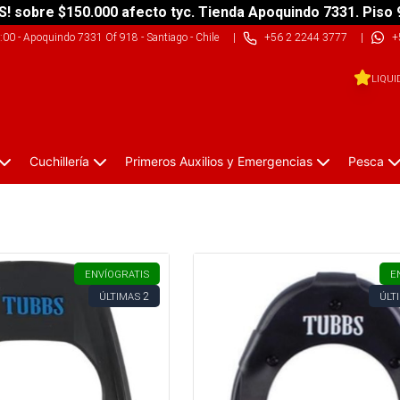
S! sobre $150.000 afecto tyc. Tienda Apoquindo 7331. Piso 
9:00
-
Apoquindo 7331 Of 918 - Santiago - Chile
|
+56 2 2244 3777
|
+
LIQUI
Cuchillería
Primeros Auxilios y Emergencias
Pesca
ENVÍO
GRATIS
E
2
ÚLTIMAS
ÚLT