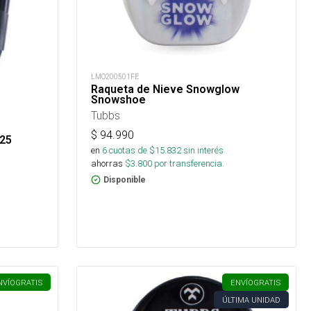
LMO200501FE
Raqueta de Nieve Snowglow
Snowshoe
Tubbs
$
94.990
 25
en
6
cuotas de $
15.832
sin interés
ahorras
$
3.800
por transferencia.
Disponible
NVÍO
GRATIS
ENVÍO
GRATIS
ÚLTIMA UNIDAD