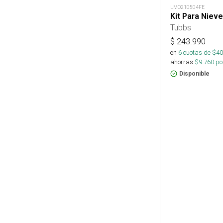
LMO210504FE
Kit Para Nieve
Tubbs
$
243.990
en
6
cuotas de $
40
ahorras
$
9.760
por
Disponible