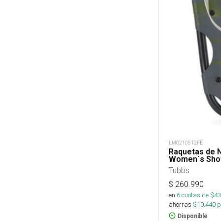
LMO210512FE
Raquetas de N
Women´s Sh
Tubbs
$
260.990
en
6
cuotas de $
43
ahorras
$
10.440
p
Disponible