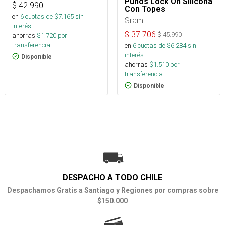
Puños Lock On Silicona
$
42.990
Con Topes
en
6
cuotas de $
7.165
sin
Sram
interés
$
37.706
$
45.990
ahorras
$
1.720
por
transferencia.
en
6
cuotas de $
6.284
sin
interés
Disponible
ahorras
$
1.510
por
transferencia.
Disponible
DESPACHO A TODO CHILE
Despachamos Gratis a Santiago y Regiones por compras sobre
$150.000