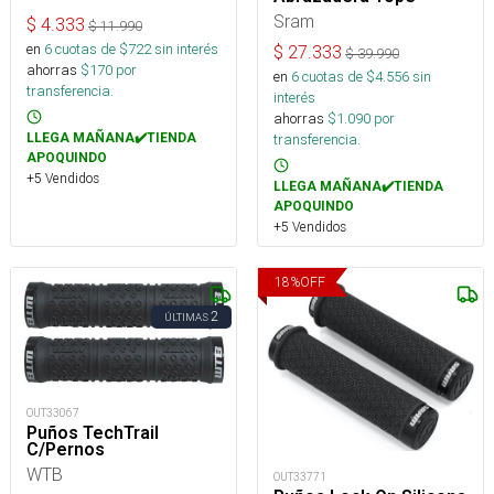
Sram
$
4.333
$
11.990
en
6
cuotas de $
722
sin interés
$
27.333
$
39.990
ahorras
$
170
por
en
6
cuotas de $
4.556
sin
transferencia.
interés
ahorras
$
1.090
por
transferencia.
LLEGA MAÑANA✔️TIENDA
APOQUINDO
+5 Vendidos
LLEGA MAÑANA✔️TIENDA
APOQUINDO
+5 Vendidos
18
%
OFF
2
ÚLTIMAS
OUT33067
Puños TechTrail
C/Pernos
WTB
OUT33771