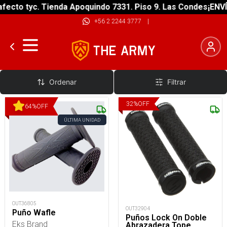
ecto tyc. Tienda Apoquindo 7331. Piso 9. Las Condes
¡ENVÍO
+56 2 2244 3777
|
Puños
Ordenar
Filtrar
32
%
OFF
64
%
OFF
ÚLTIMA UNIDAD
OUT36805
OUT32904
Puño Wafle
Puños Lock On Doble
Eks Brand
Abrazadera Tope