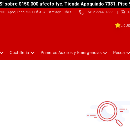
S! sobre $150.000 afecto tyc. Tienda Apoquindo 7331. Piso 
9:00
-
Apoquindo 7331 Of 918 - Santiago - Chile
|
+56 2 2244 3777
|
+
LIQUI
Cuchillería
Primeros Auxilios y Emergencias
Pesca