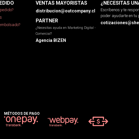
EDIDO
VENTAS MAYORISTAS
¿NECESITAS UN
pedido?
Escríbenos y te resp
distribucion@outcompany.cl
poder ayudarte en tu 
s
PARTNER
cotizaciones@sher
eembolsado?
¿Necesitas ayuda en Marketing Digital -
Comercial?
Agencia BIZEN
MÉTODOS DE PAGO