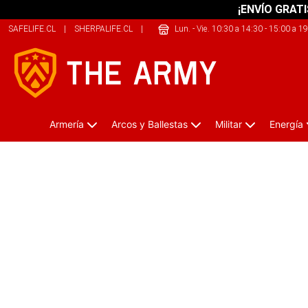
¡ENVÍO GRATI
SAFELIFE.CL
|
SHERPALIFE.CL
|
209SPORTS.CL
Lun. - Vie. 10:30 a 14:30 - 15:00 a 1
Armería
Arcos y Ballestas
Militar
Energía
Protecciones Superiores Moto Kids