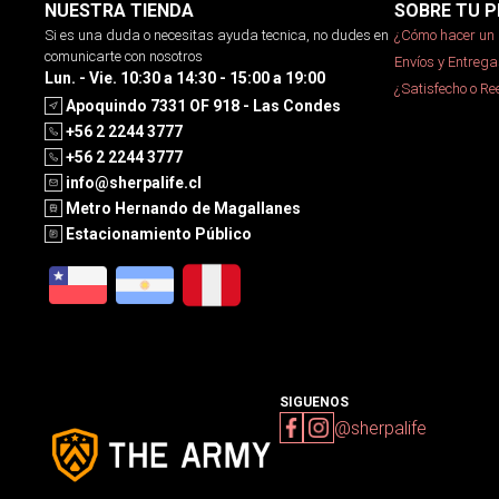
NUESTRA TIENDA
SOBRE TU P
Si es una duda o necesitas ayuda tecnica, no dudes en
¿Cómo hacer un 
comunicarte con nosotros
Envíos y Entrega
Lun. - Vie. 10:30 a 14:30 - 15:00 a 19:00
¿Satisfecho o R
Apoquindo 7331 OF 918 - Las Condes
+56 2 2244 3777
+56 2 2244 3777
info@sherpalife.cl
Metro Hernando de Magallanes
Estacionamiento Público
SIGUENOS
@sherpalife