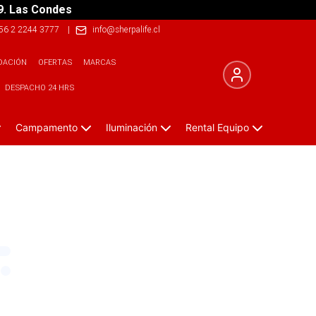
9. Las Condes
56 2 2244 3777
|
info@sherpalife.cl
DACIÓN
OFERTAS
MARCAS
DESPACHO 24 HRS
Campamento
Iluminación
Rental Equipo