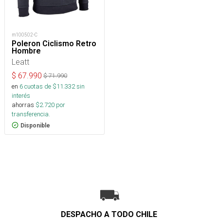
m100502-C
Poleron Ciclismo Retro
Hombre
Leatt
$
67.990
$
71.990
en
6
cuotas de $
11.332
sin
interés
ahorras
$
2.720
por
transferencia.
Disponible
DESPACHO A TODO CHILE