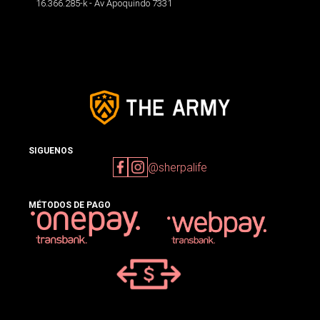
16.366.285-k - Av Apoquindo 7331
SIGUENOS
@sherpalife
MÉTODOS DE PAGO