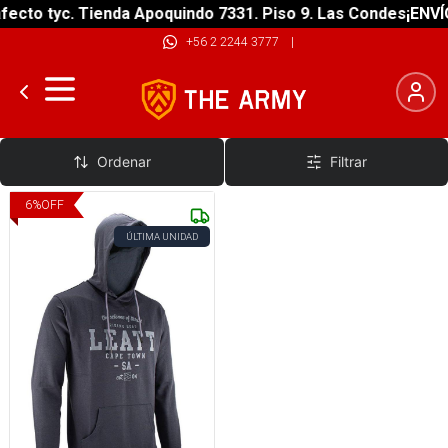
ecto tyc. Tienda Apoquindo 7331. Piso 9. Las Condes
¡ENVÍO
+56 2 2244 3777
|
Polerones Bike
Ordenar
Filtrar
6
%
OFF
ÚLTIMA UNIDAD