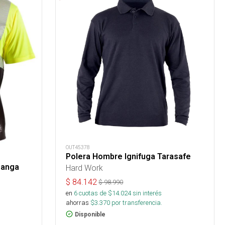
OUT45378
Polera Hombre Ignifuga Tarasafe
Manga
Hard Work
$
84.142
$
98.990
en
6
cuotas de $
14.024
sin interés
ahorras
$
3.370
por transferencia.
Disponible