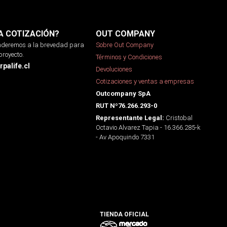
A COTIZACIÓN?
OUT COMPANY
onderemos a la brevedad para
Sobre Out Company
proyecto.
Términos y Condiciones
palife.cl
Devoluciones
Cotizaciones y ventas a empresas
Outcompany SpA
RUT Nº76.266.293-0
Cristobal
Representante Legal:
Octavio Alvarez Tapia - 16.366.285-k
- Av Apoquindo 7331
TIENDA OFICIAL