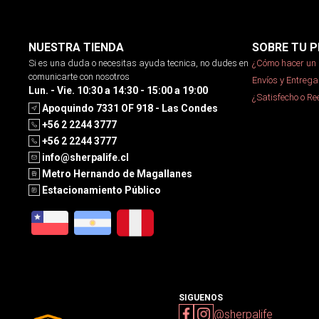
NUESTRA TIENDA
SOBRE TU P
Si es una duda o necesitas ayuda tecnica, no dudes en
¿Cómo hacer un 
comunicarte con nosotros
Envíos y Entrega
Lun. - Vie. 10:30 a 14:30 - 15:00 a 19:00
¿Satisfecho o R
Apoquindo 7331 OF 918 - Las Condes
+56 2 2244 3777
+56 2 2244 3777
info@sherpalife.cl
Metro Hernando de Magallanes
Estacionamiento Público
SIGUENOS
@sherpalife