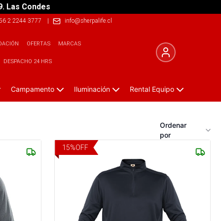
9. Las Condes
56 2 2244 3777
|
info@sherpalife.cl
DACIÓN
OFERTAS
MARCAS
DESPACHO 24 HRS
Campamento
Iluminación
Rental Equipo
Ordenar
por
15
%
OFF