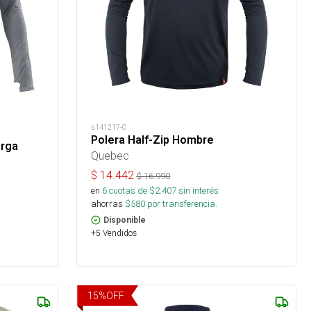
s141217-C
Polera Half-Zip Hombre
arga
Quebec
$
14.442
$
16.990
en
6
cuotas de $
2.407
sin interés
ahorras
$
580
por transferencia.
Disponible
+5 Vendidos
15
%
OFF