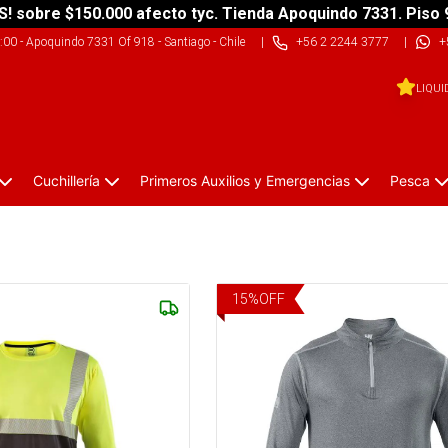
S! sobre $150.000 afecto tyc. Tienda Apoquindo 7331. Piso 
9:00
-
Apoquindo 7331 Of 918 - Santiago - Chile
|
+56 2 2244 3777
|
+
LIQUI
Cuchillería
Primeros Auxilios y Emergencias
Pesca
15
%
OFF