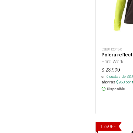
B2BB112013-C
Polera reflec
Hard Work
$
23.990
en
6
cuotas de $
3.
ahorras
$
960
por 
Disponible
15
%
OFF