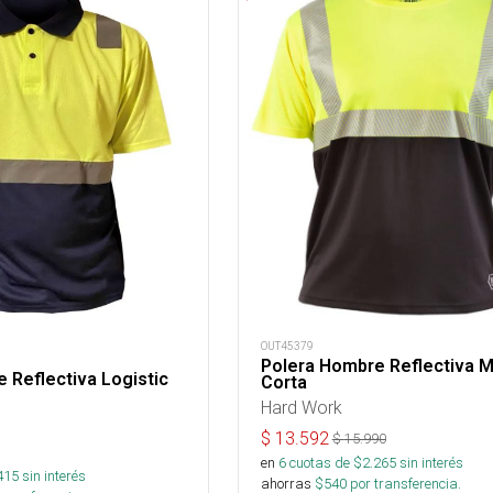
OUT45379
Polera Hombre Reflectiva 
 Reflectiva Logistic
Corta
Hard Work
$
13.592
$
15.990
en
6
cuotas de $
2.265
sin interés
415
sin interés
ahorras
$
540
por transferencia.