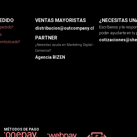
EDIDO
VENTAS MAYORISTAS
¿NECESITAS UN
pedido?
Escríbenos y te resp
distribucion@outcompany.cl
poder ayudarte en tu 
s
PARTNER
cotizaciones@sher
eembolsado?
¿Necesitas ayuda en Marketing Digital -
Comercial?
Agencia BIZEN
MÉTODOS DE PAGO