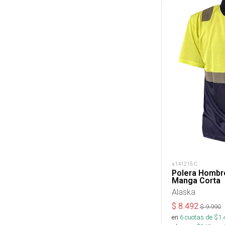
s141215-C
Polera Hombre
Manga Corta
Alaska
$
8.492
$
9.990
en
6
cuotas de $
1.