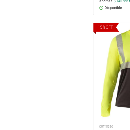
ahorras
$
340
por 
Disponible
15
%
OFF
OUT45380