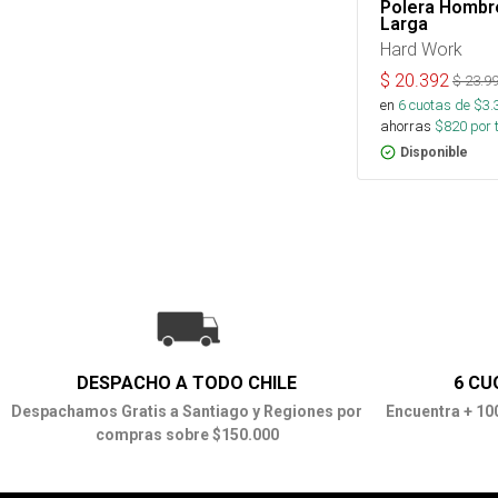
Polera Hombr
Larga
Hard Work
$
20.392
$
23.9
en
6
cuotas de $
3.
ahorras
$
820
por 
Disponible
DESPACHO A TODO CHILE
6 CU
Despachamos Gratis a Santiago y Regiones por
Encuentra + 10
compras sobre $150.000