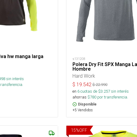
tiva hw manga larga
s131208
Polera Dry Fit SPX Manga L
Hombre
Hard Work
998
sin interés
$
19.542
transferencia.
$
22.990
en
6
cuotas de $
3.257
sin interés
ahorras
$
780
por transferencia.
Disponible
+5 Vendidos
15
%
OFF