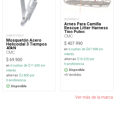
OUT42052-C
Arnes Para Camilla
Rescue Litter Harness
Tipo Pulpo
CMC
CHM101302-C
Mosquetón Acero
$
407.990
Helicoidal 3 Tiempos
40kN
en
6
cuotas de $
67.998
sin
CMC
interés
ahorras
$
16.320
por
$
69.900
transferencia.
en
6
cuotas de $
11.650
sin
interés
Disponible
+5 Vendidos
ahorras
$
2.800
por
transferencia.
Disponible
Ver más de la marca