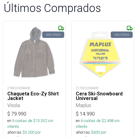
Últimos Comprados
SIN STOCK
SIN STOCK
21882026BARB
21782026BARB
Chaqueta Eco-Zy Shirt
Cera Ski-Snowboard
Jacket
Universal
Vissla
Maplus
$
79.990
$
14.990
en
6
cuotas de $
13.332
sin
en
6
cuotas de $
2.498
sin
interés
interés
ahorras
$
3.200
por
ahorras
$
600
por