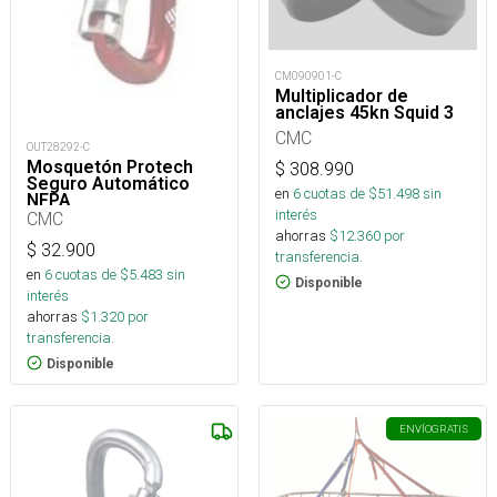
CM090901-C
Multiplicador de
anclajes 45kn Squid 3
CMC
OUT28292-C
Mosquetón Protech
$
308.990
Seguro Automático
en
6
cuotas de $
51.498
sin
NFPA
interés
CMC
ahorras
$
12.360
por
$
32.900
transferencia.
en
6
cuotas de $
5.483
sin
Disponible
interés
ahorras
$
1.320
por
transferencia.
Disponible
ENVÍO
GRATIS