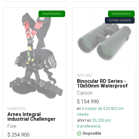
ENVÍO
GRATIS
ENVÍO
GRATIS
ÚLTIMA UNIDAD
OUT31493
Binocular RD Series -
10x50mm Waterproof
Carson
$
154.990
en
6
cuotas de $
25.832
sin
CHM270702
Arnes Integral
interés
industrial Challenger
ahorras
$
6.200
por
Fixe
transferencia.
Disponible
$
254.900