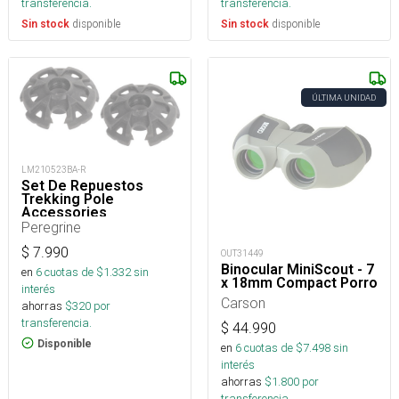
transferencia.
transferencia.
disponible
disponible
Sin stock
Sin stock
ÚLTIMA UNIDAD
LM210523BA-R
Set De Repuestos
Trekking Pole
Accessories
Peregrine
$
7.990
OUT31449
Binocular MiniScout - 7
en
6
cuotas de $
1.332
sin
x 18mm Compact Porro
interés
Carson
ahorras
$
320
por
transferencia.
$
44.990
Disponible
en
6
cuotas de $
7.498
sin
interés
ahorras
$
1.800
por
transferencia.