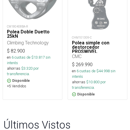
CM180408BA-R
Polea Doble Duetto
25kN
CHM101309-C
Climbing Technology
Polea simple con
destorcedor
$
82.900
PROSWIVEL
SWIVABINER 1.1 22kN
CMC
en
6
cuotas de $
13.817
sin
interés
$
269.990
ahorras
$
3.320
por
en
6
cuotas de $
44.998
sin
transferencia.
interés
Disponible
ahorras
$
10.800
por
+5 Vendidos
transferencia.
Disponible
Últimos Vistos