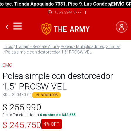
yc. Tienda Apoquindo 7331. Piso 9. Las Condes
¡ENVÍO GRATI
+56 2 2244 3777
|
Inicio
/
Trabajo - Rescate Altura
/
Poleas - Multiplicadores
/
Simples
/
Polea simple con destorcedor 1,5″ PROSWIVEL
CMC
Polea simple con destorcedor
1,5″ PROSWIVEL
SKU:
300430-01
+5 VENDIDOS
$
255.990
Precio Tarjetas: Hasta
6
cuotas de $
42.665
$
245.750
4
% OFF