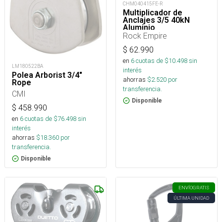
CHM040415FE-R
Multiplicador de
Anclajes 3/5 40kN
Aluminio
Rock Empire
$
62.990
en
6
cuotas de $
10.498
sin
LM180522BA
interés
Polea Arborist 3/4"
ahorras
$
2.520
por
Rope
transferencia.
CMI
Disponible
$
458.990
en
6
cuotas de $
76.498
sin
interés
ahorras
$
18.360
por
transferencia.
Disponible
ENVÍO
GRATIS
ÚLTIMA UNIDAD