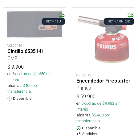
3
ÚLTIMAS
ÚLTIMA UNIDAD
VOL060301
Cintillo 6535141
CMP
$
9.900
en
6
cuotas de $
1.650
sin
OUT22842
interés
Encendedor Firestarter
ahorras
$
400
por
Primus
transferencia.
$
59.900
Disponible
en
6
cuotas de $
9.983
sin
interés
ahorras
$
2.400
por
transferencia.
Disponible
+5 Vendidos