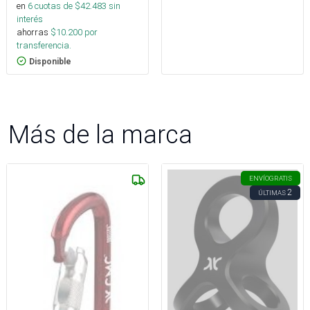
en
6
cuotas de $
42.483
sin
interés
ahorras
$
10.200
por
transferencia.
Disponible
Más de la marca
ENVÍO
GRATIS
2
ÚLTIMAS