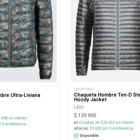
LPP290306-C
Chaqueta Hombre Ten-D St
re Ultra-Liviana
Hoody Jacket
Lippi
$
139.990
.998
sin interés
en
6
cuotas de $
23.332
sin interés
 transferencia.
ahorras
$
5.600
por transferencia.
Disponible