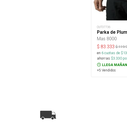
OUT37736
Parka de Plu
Mas 8000
$
83.333
$
119.
en
6
cuotas de $
13
ahorras
$
3.330
por
LLEGA MAÑAN
+5 Vendidos