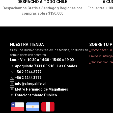
DESPACHO A TODO CHILE
6 CU
Despachamos Gratis a Santiago y Regiones por
Encuentra + 10
compras sobre $150.000
NUESTRA TIENDA
SOBRE TU P
Si es una duda o necesitas ayuda tecnica, no dudes en
¿Cómo hacer un 
comunicarte con nosotros
Envíos y Entrega
Lun. - Vie. 10:30 a 14:30 - 15:00 a 19:00
¿Satisfecho o R
Apoquindo 7331 OF 918 - Las Condes
+56 2 2244 3777
+56 2 2244 3777
info@sherpalife.cl
Metro Hernando de Magallanes
Estacionamiento Público