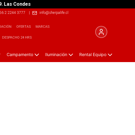
9. Las Condes
56 2 2244 3777
|
info@sherpalife.cl
DACIÓN
OFERTAS
MARCAS
DESPACHO 24 HRS
Campamento
Iluminación
Rental Equipo