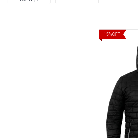
15
%
OFF