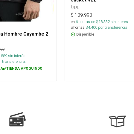
Lippi
$
109.990
en
6
cuotas de $
18.332
sin interés
ahorras
$
4.400
por transferencia.
ma Hombre Cayambe 2
Disponible
990
.889
sin interés
 transferencia.
A✔️TIENDA APOQUINDO