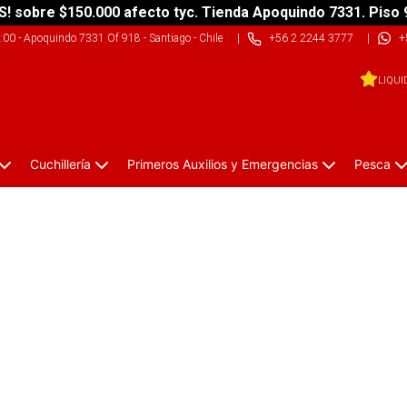
S! sobre $150.000 afecto tyc. Tienda Apoquindo 7331. Piso 
9:00
-
Apoquindo 7331 Of 918 - Santiago - Chile
|
+56 2 2244 3777
|
+
LIQUI
Cuchillería
Primeros Auxilios y Emergencias
Pesca