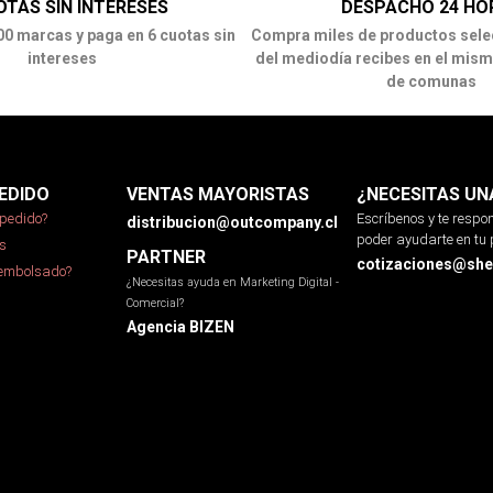
OTAS SIN INTERESES
DESPACHO 24 HO
00 marcas y paga en 6 cuotas sin
Compra miles de productos sele
intereses
del mediodía recibes en el mism
de comunas
EDIDO
VENTAS MAYORISTAS
¿NECESITAS UN
pedido?
Escríbenos y te resp
distribucion@outcompany.cl
poder ayudarte en tu 
s
PARTNER
cotizaciones@sher
eembolsado?
¿Necesitas ayuda en Marketing Digital -
Comercial?
Agencia BIZEN