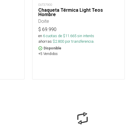
OUT37900
Chaqueta Térmica Light Teos
Hombre
Doite
$
69.990
en
6
cuotas de $
11.665
sin interés
ahorras
$
2.800
por transferencia.
Disponible
+5 Vendidos