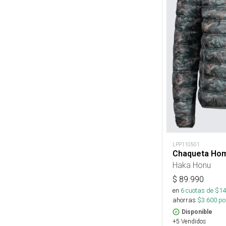
LPP110501
Chaqueta Homb
Haka Honu
$
89.990
en
6
cuotas de $
14
ahorras
$
3.600
por
Disponible
+5 Vendidos