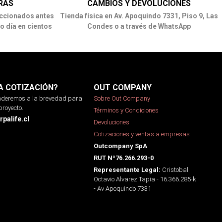
RAS
CAMBIOS Y DEVOLUCIONES
ccionados antes
Tienda física en Av. Apoquindo 7331, Piso 9, Las
o día en cientos
Condes o a través de WhatsApp
A COTIZACIÓN?
OUT COMPANY
onderemos a la brevedad para
Sobre Out Company
proyecto.
Términos y Condiciones
palife.cl
Devoluciones
Cotizaciones y ventas a empresas
Outcompany SpA
RUT Nº76.266.293-0
Cristobal
Representante Legal:
Octavio Alvarez Tapia - 16.366.285-k
- Av Apoquindo 7331