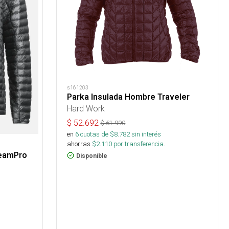
s161203
Parka Insulada Hombre Traveler
Hard Work
$
52.692
$
61.990
en
6
cuotas de $
8.782
sin interés
ahorras
$
2.110
por transferencia.
eamPro
Disponible