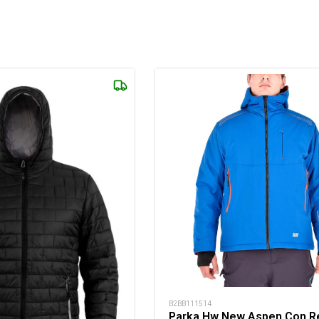
B2BB111514
Parka Hw New Aspen Con R