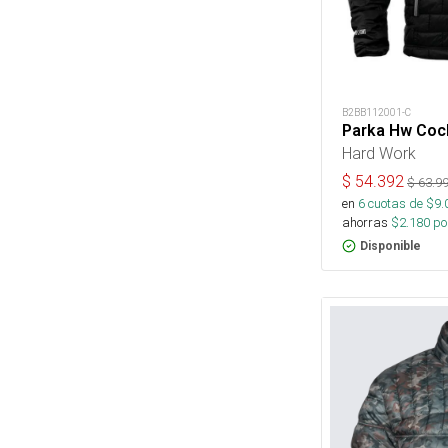
B2BB112001-C
Parka Hw Coc
Hard Work
$
54.392
$
63.9
en
6
cuotas de $
9.
ahorras
$
2.180
por
Disponible