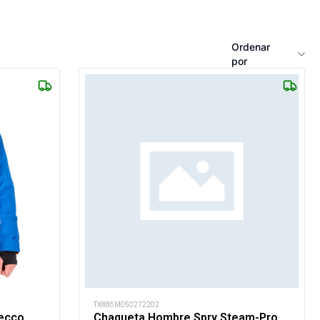
Ordenar
por
TX886M050272202
ecco
Chaqueta Hombre Spry Steam-Pro