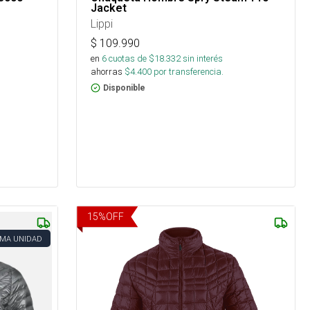
Jacket
Lippi
$
109.990
en
6
cuotas de $
18.332
sin interés
ahorras
$
4.400
por transferencia.
Disponible
15
%
OFF
IMA UNIDAD