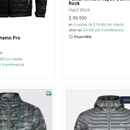
Rock
Hard Work
$
99.990
en
6
cuotas de $
16.665
sin interés
ahorras
$
4.000
por transferencia.
Disponible
hamo Pro
90
065
sin interés
 transferencia.
ÚLT