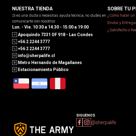
NUESTRA TIENDA
SOBRE TU P
Si es una duda o necesitas ayuda tecnica, no dudes en
¿Cómo hacer un 
comunicarte con nosotros
Envíos y Entrega
Lun. - Vie. 10:30 a 14:30 - 15:00 a 19:00
¿Satisfecho o R
Apoquindo 7331 OF 918 - Las Condes
+56 2 2244 3777
+56 2 2244 3777
info@sherpalife.cl
Metro Hernando de Magallanes
Estacionamiento Público
SIGUENOS
@sherpalife