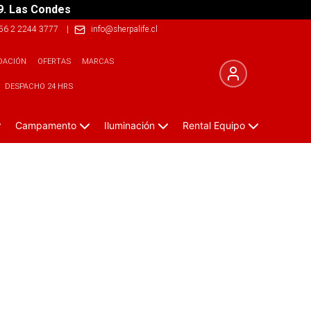
9. Las Condes
56 2 2244 3777
|
info@sherpalife.cl
DACIÓN
OFERTAS
MARCAS
DESPACHO 24 HRS
Campamento
Iluminación
Rental Equipo