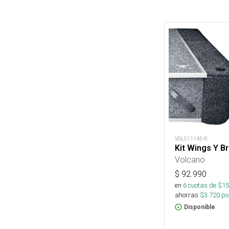
VOL011145-R
Kit Wings Y B
Volcano
$
92.990
en
6
cuotas de $
15
ahorras
$
3.720
por
Disponible