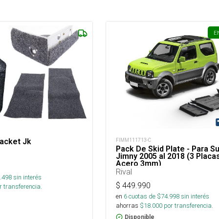
E
racket Jk
FIMM111713-C
Pack De Skid Plate - Para S
Jimny 2005 al 2018 (3 Placa
Acero 3mm)
Rival
.498
sin interés
$
449.990
 transferencia.
en
6
cuotas de $
74.998
sin interés
ahorras
$
18.000
por transferencia.
Disponible