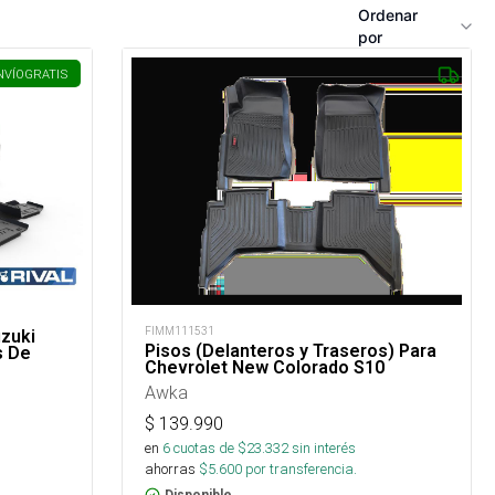
Ordenar
por
NVÍO
GRATIS
FIMM111531
uzuki
Pisos (Delanteros y Traseros) Para
s De
Chevrolet New Colorado S10
Awka
$
139.990
en
6
cuotas de $
23.332
sin interés
ahorras
$
5.600
por transferencia.