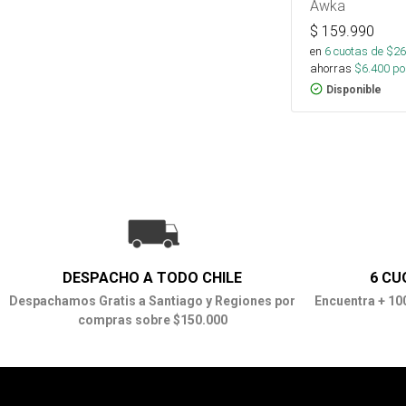
Awka
$
159.990
en
6
cuotas de $
26
ahorras
$
6.400
por
Disponible
DESPACHO A TODO CHILE
6 CU
Despachamos Gratis a Santiago y Regiones por
Encuentra + 10
compras sobre $150.000