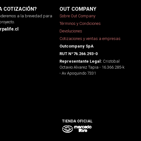
A COTIZACIÓN?
OUT COMPANY
onderemos a la brevedad para
Sobre Out Company
proyecto.
Términos y Condiciones
palife.cl
Devoluciones
Cotizaciones y ventas a empresas
Outcompany SpA
RUT Nº76.266.293-0
Cristobal
Representante Legal:
Octavio Alvarez Tapia - 16.366.285-k
- Av Apoquindo 7331
TIENDA OFICIAL