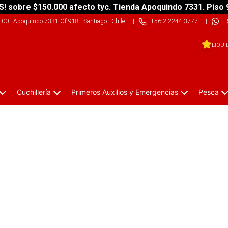
S! sobre $150.000 afecto tyc. Tienda Apoquindo 7331. Piso 
9:00
-
Apoquindo 7331 Of 918 - Santiago - Chile
|
+56 2 2244 3777
|
+
LIQUI
Cuchillería
Primeros Auxilios y Emergencias
Pesca