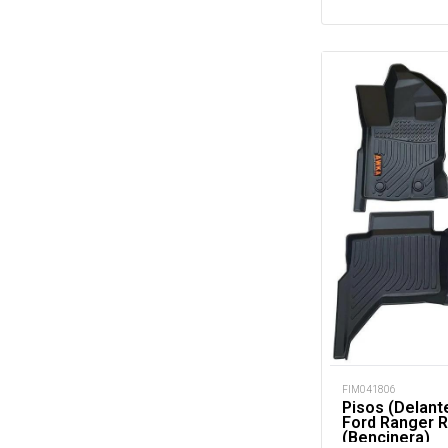
FIM041806
Pisos (Delant
Ford Ranger 
(Bencinera)