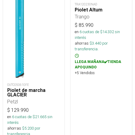
TRA120230NAD
Piolet Altum
Trango
$
85.990
en
6
cuotas de $
14.332
sin
interés
ahorras
$
3.440
por
transferencia.
LLEGA MAÑANA✔️TIENDA
APOQUINDO
+5 Vendidos
OUTC050610FE
Piolet de marcha
GLACIER
Petzl
$
129.990
en
6
cuotas de $
21.665
sin
interés
ahorras
$
5.200
por
transferencia.