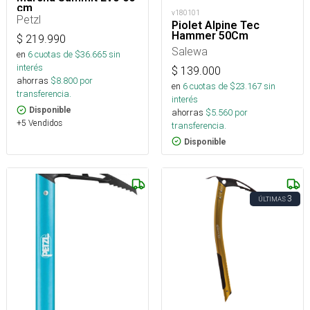
cm
v180101
Petzl
Piolet Alpine Tec
Hammer 50Cm
$
219.990
Salewa
en
6
cuotas de $
36.665
sin
interés
$
139.000
ahorras
$
8.800
por
en
6
cuotas de $
23.167
sin
transferencia.
interés
Disponible
ahorras
$
5.560
por
+5 Vendidos
transferencia.
Disponible
3
ÚLTIMAS