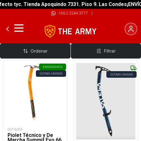
cto tyc. Tienda Apoquindo 7331. Piso 9. Las Condes
¡ENVÍO 
+56 2 2244 3777
|
Piolet de Marcha
Ordenar
Filtrar
ENVÍO
GRATIS
ÚLTIMA UNIDAD
ÚLTIMA UNIDAD
OUT16353
Piolet Técnico y De
Marcha Summit Evo 66