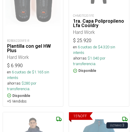
CHM070201FE
1ra. Capa Polipropileno
Lfa Cooldry
Hard Work
$
25.920
B2B062209FE-R
Plantilla con gel HW
en
6
cuotas de $
4.320
sin
Plus
interés
Hard Work
ahorras
$
1.040
por
transferencia.
$
6.990
Disponible
en
6
cuotas de $
1.165
sin
interés
ahorras
$
280
por
transferencia.
Disponible
+5 Vendidos
15
%
OFF
3
ÚLTIMAS