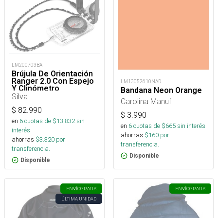
LM200703BA
Brújula De Orientación
Ranger 2.0 Con Espejo
LM13052610NAD
Y Clinómetro
Bandana Neon Orange
Silva
Carolina Manuf
$
82.990
$
3.990
en
6
cuotas de $
13.832
sin
en
6
cuotas de $
665
sin interés
interés
ahorras
$
160
por
ahorras
$
3.320
por
transferencia.
transferencia.
Disponible
Disponible
ENVÍO
GRATIS
ENVÍO
GRATIS
ÚLTIMA UNIDAD