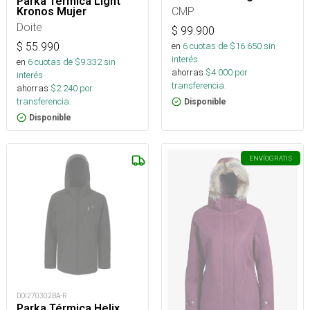
Parka Térmica Light
CMP
Kronos Mujer
Doite
$
99.900
$
55.990
en
6
cuotas de $
16.650
sin
interés
en
6
cuotas de $
9.332
sin
ahorras
$
4.000
por
interés
transferencia.
ahorras
$
2.240
por
transferencia.
Disponible
Disponible
ENVÍO
GRATIS
DOI270302BA-R
Parka Térmica Helix