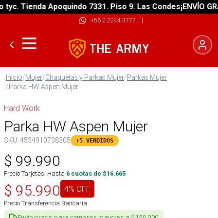
c. Tienda Apoquindo 7331. Piso 9. Las Condes
¡ENVÍO GRATIS
+56 2 2244 3777
|
Inicio
/
Mujer
/
Chaquetas y Parkas Mujer
/
Parkas Mujer
/
Parka HW Aspen Mujer
Hard Work
Parka HW Aspen Mujer
SKU:
4534910738305
+5 VENDIDOS
$
99.990
Precio Tarjetas: Hasta
6
cuotas de $
16.665
$
95.990
4
% OFF
Precio Transferencia Bancaria
Envío gratis para compras mayores a $150.000