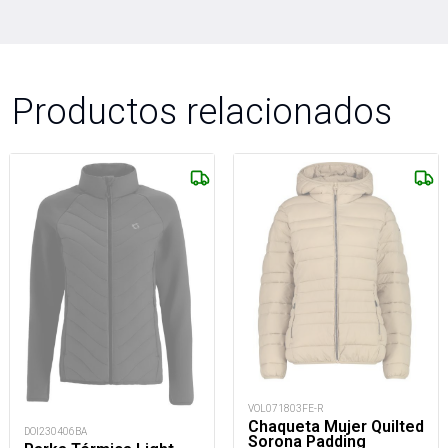
Productos relacionados
VOL071803FE-R
Chaqueta Mujer Quilted
DOI230406BA
Sorona Padding