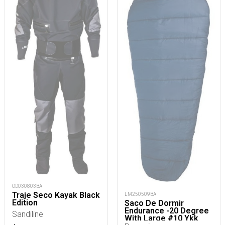
OD030803BA
Traje Seco Kayak Black
LM250509BA
Edition
Saco De Dormir
Endurance -20 Degree
Sandiline
With Large #10 Ykk