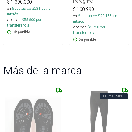
Zipper
Peregrine
$
1.390.000
en
6
cuotas de $
231.667
sin
$
168.990
interés
en
6
cuotas de $
28.165
sin
ahorras
$
55.600
por
interés
transferencia.
ahorras
$
6.760
por
transferencia.
Disponible
Disponible
Más de la marca
ÚLTIMA UNIDAD