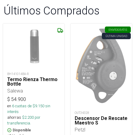
Últimos Comprados
ENVÍO
GRATIS
ÚLTIMA UNIDAD
BH141014BA-R
Termo Rienza Thermo
Bottle
Salewa
$
54.900
en
6
cuotas de $
9.150
sin
interés
OUT34328
ahorras
$
2.200
por
Descensor De Rescate
Maestro S
transferencia.
Petzl
Disponible