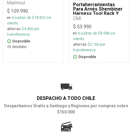
Mammut
Portaherramientas
Para Arnés Shembiner
$
109.990
Harness Tool Rack Y
en
6
cuotas de $
18.332
sin
Arborismo
CMI
interés
$
53.990
ahorras
$
4.400
por
en
6
cuotas de $
8.998
sin
transferencia.
interés
Disponible
ahorras
$
2.160
por
+5 Vendidos
transferencia.
Disponible
DESPACHO A TODO CHILE
Despachamos Gratis a Santiago y Regiones por compras sobre
$150.000