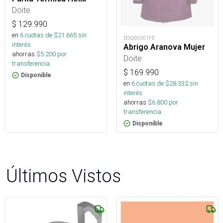
Doite
$
129.990
en
6
cuotas de $
21.665
sin
DOI260301FE
interés
Abrigo Aranova Mujer
ahorras
$
5.200
por
Doite
transferencia.
$
169.990
Disponible
en
6
cuotas de $
28.332
sin
interés
ahorras
$
6.800
por
transferencia.
Disponible
Últimos Vistos