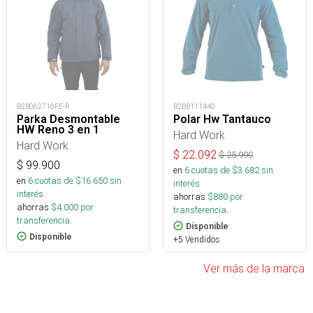
B2B062716FE-R
B2BB111440
Parka Desmontable
Polar Hw Tantauco
HW Reno 3 en 1
Hard Work
Hard Work
$
22.092
$
25.990
$
99.900
en
6
cuotas de $
3.682
sin
en
6
cuotas de $
16.650
sin
interés
interés
ahorras
$
880
por
ahorras
$
4.000
por
transferencia.
transferencia.
Disponible
Disponible
+5 Vendidos
Ver más de la marca