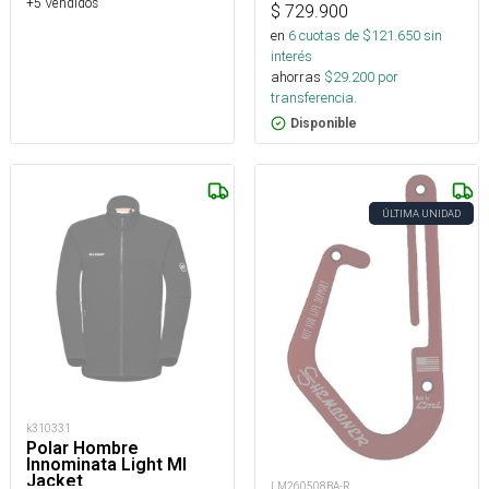
+5 Vendidos
$
729.900
en
6
cuotas de $
121.650
sin
interés
ahorras
$
29.200
por
transferencia.
Disponible
ÚLTIMA UNIDAD
k310331
Polar Hombre
Innominata Light Ml
Jacket
LM260508BA-R