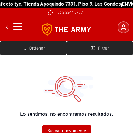
fecto tyc. Tienda Apoquindo 7331. Piso 9. Las Condes
¡ENVÍ
+56 2 2244 3777
|
Pantalones Bike
Ordenar
Filtrar
Lo sentimos, no encontramos resultados.
Buscar nuevamente