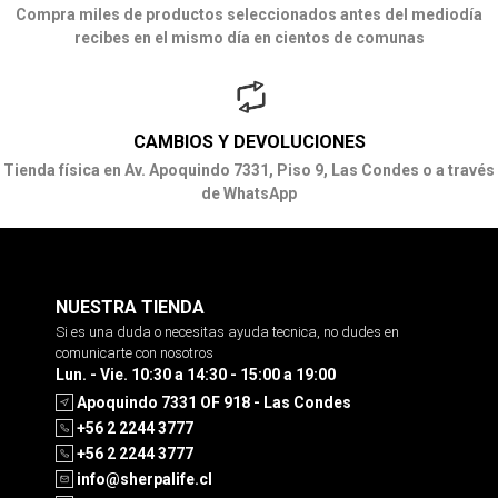
Compra miles de productos seleccionados antes del mediodía
recibes en el mismo día en cientos de comunas
CAMBIOS Y DEVOLUCIONES
Tienda física en Av. Apoquindo 7331, Piso 9, Las Condes o a través
de WhatsApp
NUESTRA TIENDA
Si es una duda o necesitas ayuda tecnica, no dudes en
comunicarte con nosotros
Lun. - Vie. 10:30 a 14:30 - 15:00 a 19:00
Apoquindo 7331 OF 918 - Las Condes
+56 2 2244 3777
+56 2 2244 3777
info@sherpalife.cl