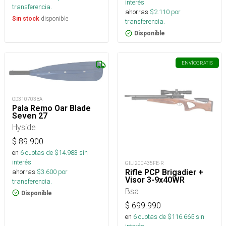
interés
transferencia.
ahorras
$
2.110
por
disponible
Sin stock
transferencia.
Disponible
ENVÍO
GRATIS
OD310703BA
Pala Remo Oar Blade
Seven 27
Hyside
$
89.900
en
6
cuotas de $
14.983
sin
interés
GILI200435FE-R
ahorras
$
3.600
por
Rifle PCP Brigadier +
Visor 3-9x40WR
transferencia.
Bsa
Disponible
$
699.990
en
6
cuotas de $
116.665
sin