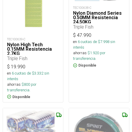
TEC100638-C
Nylon Diamond Series
0.50MM Resistencia
24,50KG
Triple Fish
$
47.990
TEC100639-C
en
6
cuotas de $
7.998
sin
Nylon High Tech
interés
0.15MM Resistencia
ahorras
$
1.920
por
2,7KG
Triple Fish
transferencia.
Disponible
$
19.990
en
6
cuotas de $
3.332
sin
interés
ahorras
$
800
por
transferencia.
Disponible