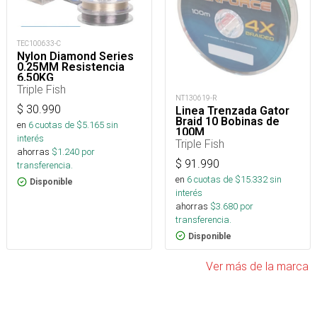
TEC100633-C
Nylon Diamond Series
0.25MM Resistencia
6,50KG
Triple Fish
NT130619-R
$
30.990
Linea Trenzada Gator
Braid 10 Bobinas de
en
6
cuotas de $
5.165
sin
100M
interés
Triple Fish
ahorras
$
1.240
por
$
91.990
transferencia.
en
6
cuotas de $
15.332
sin
Disponible
interés
ahorras
$
3.680
por
transferencia.
Disponible
Ver más de la marca