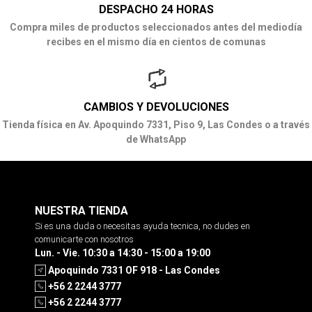
DESPACHO 24 HORAS
Compra miles de productos seleccionados antes del mediodía
recibes en el mismo día en cientos de comunas
CAMBIOS Y DEVOLUCIONES
Tienda física en Av. Apoquindo 7331, Piso 9, Las Condes o a través
de WhatsApp
NUESTRA TIENDA
Si es una duda o necesitas ayuda tecnica, no dudes en
comunicarte con nosotros
Lun. - Vie. 10:30 a 14:30 - 15:00 a 19:00
Apoquindo 7331 OF 918 - Las Condes
+56 2 2244 3777
+56 2 2244 3777