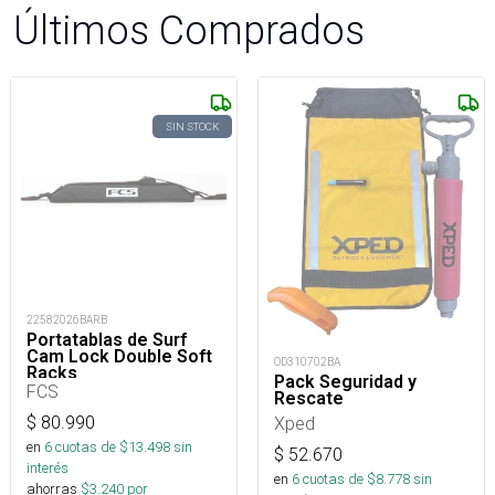
Últimos Comprados
SIN STOCK
22582026BARB
Portatablas de Surf
Cam Lock Double Soft
OD310702BA
Racks
Pack Seguridad y
FCS
Rescate
$
80.990
Xped
en
6
cuotas de $
13.498
sin
$
52.670
interés
en
6
cuotas de $
8.778
sin
ahorras
$
3.240
por