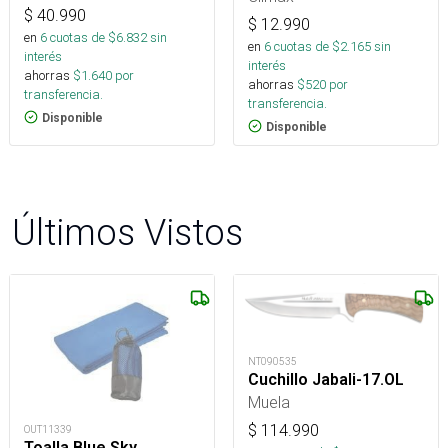
$
40.990
$
12.990
en
6
cuotas de $
6.832
sin
en
6
cuotas de $
2.165
sin
interés
interés
ahorras
$
1.640
por
ahorras
$
520
por
transferencia.
transferencia.
Disponible
Disponible
Últimos Vistos
NT090535
Cuchillo Jabali-17.OL
Muela
$
114.990
OUT11339
Toalla Blue Sky