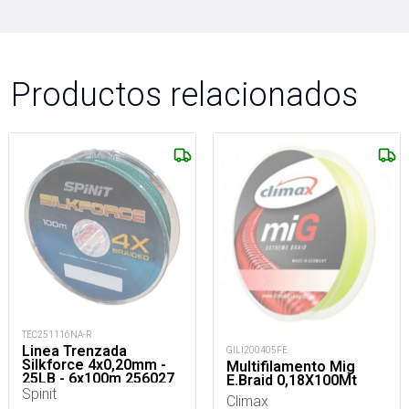
Productos relacionados
TEC251116NA-R
Linea Trenzada
GILI200405FE
Silkforce 4x0,20mm -
Multifilamento Mig
25LB - 6x100m 256027
E.Braid 0,18X100Mt
Spinit
Climax