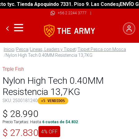
tyc. Tienda Apoquindo 7331. Piso 9. Las Condes
¡ENVÍO GRAT
+56 2 2244 3777
|
Inicio
/
Pesca
/
Lineas, Leaders y Tippet
/
Tippet Pesca con Mosca
/
Nylon High Tech 0.40MM Resistencia 13,7KG
Triple Fish
Nylon High Tech 0.40MM
Resistencia 13,7KG
SKU:
2500181240
+5 VENDIDOS
$
28.990
Precio Tarjetas: Hasta
6
cuotas de $
4.832
$
27.830
4
% OFF