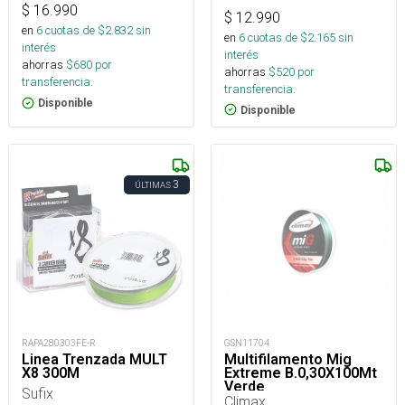
$
16.990
$
12.990
en
6
cuotas de $
2.832
sin
en
6
cuotas de $
2.165
sin
interés
interés
ahorras
$
680
por
ahorras
$
520
por
transferencia.
transferencia.
Disponible
Disponible
3
ÚLTIMAS
RAPA280303FE-R
GSN11704
Linea Trenzada MULT
Multifilamento Mig
X8 300M
Extreme B.0,30X100Mt
Verde
Sufix
Climax