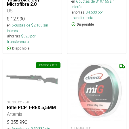
en
6
cuotas de $
19.165
sin
Microfibra 2.0
interés
UST
ahorras
$
4.600
por
transferencia.
$
12.990
Disponible
en
6
cuotas de $
2.165
sin
interés
ahorras
$
520
por
transferencia.
Disponible
ENVÍO
GRATIS
GILI200421FE-R
Rifle PCP T-REX 5,5MM
Artemis
$
355.990
en
6
cuotas de $
59.332
sin
GILI200404FE