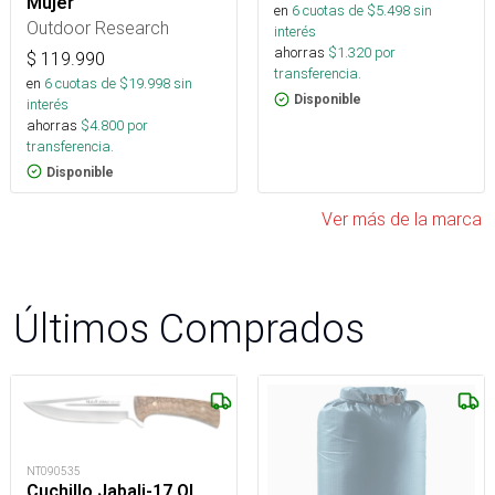
Mujer
en
6
cuotas de $
5.498
sin
Outdoor Research
interés
ahorras
$
1.320
por
$
119.990
transferencia.
en
6
cuotas de $
19.998
sin
Disponible
interés
ahorras
$
4.800
por
transferencia.
Disponible
Ver más de la marca
Últimos Comprados
NT090535
Cuchillo Jabali-17.OL