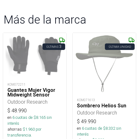
Más de la marca
3
ÚLTIMAS
ÚLTIMA UNIDAD
KOM072211
Guantes Mujer Vigor
Midweight Sensor
KOM071613
Outdoor Research
Sombrero Helios Sun
$
48.990
Outdoor Research
en
6
cuotas de $
8.165
sin
$
49.990
interés
en
6
cuotas de $
8.332
sin
ahorras
$
1.960
por
interés
transferencia.