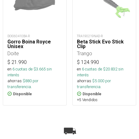
DOI060410BA-R
TRA190219NAD-R
Gorro Boina Royce
Beta Stick Evo Stick
Unisex
Clip
Doite
Trango
$
21.990
$
124.990
en
6
cuotas de $
3.665
sin
en
6
cuotas de $
20.832
sin
interés
interés
ahorras
$
880
por
ahorras
$
5.000
por
transferencia.
transferencia.
Disponible
Disponible
+5 Vendidos