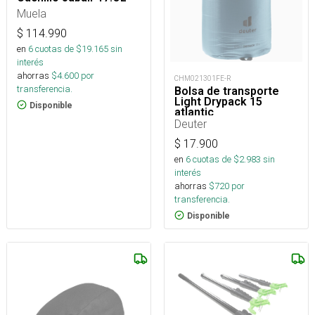
Muela
$
114.990
en
6
cuotas de $
19.165
sin
interés
ahorras
$
4.600
por
CHM021301FE-R
transferencia.
Bolsa de transporte
Light Drypack 15
Disponible
atlantic
Deuter
$
17.900
en
6
cuotas de $
2.983
sin
interés
ahorras
$
720
por
transferencia.
Disponible