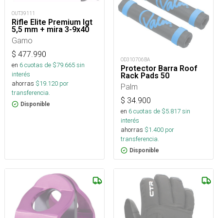
OUT39111
Rifle Elite Premium Igt
5,5 mm + mira 3-9x40
Gamo
$
477.990
OD310706BA
en
6
cuotas de $
79.665
sin
Protector Barra Roof
interés
Rack Pads 50
ahorras
$
19.120
por
Palm
transferencia.
$
34.900
Disponible
en
6
cuotas de $
5.817
sin
interés
ahorras
$
1.400
por
transferencia.
Disponible