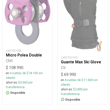
LM270510BA
Micro Polea Double
LMO270510FE
CMI
Guante Max Ski Glove
Ctr
$
108.990
en
6
cuotas de $
18.165
sin
$
69.990
interés
en
6
cuotas de $
11.665
sin
ahorras
$
4.360
por
interés
transferencia.
ahorras
$
2.800
por
Disponible
transferencia.
Disponible