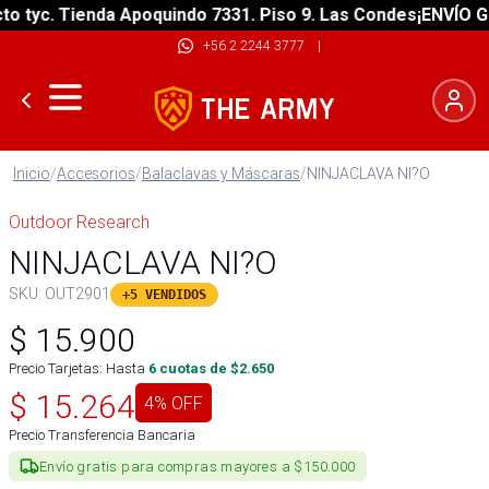
tyc. Tienda Apoquindo 7331. Piso 9. Las Condes
¡ENVÍO GRAT
+56 2 2244 3777
|
Inicio
/
Accesorios
/
Balaclavas y Máscaras
/
NINJACLAVA NI?O
Outdoor Research
NINJACLAVA NI?O
SKU:
OUT2901
+5 VENDIDOS
$
15.900
Precio Tarjetas: Hasta
6
cuotas de $
2.650
$
15.264
4
% OFF
Precio Transferencia Bancaria
Envío gratis para compras mayores a $150.000