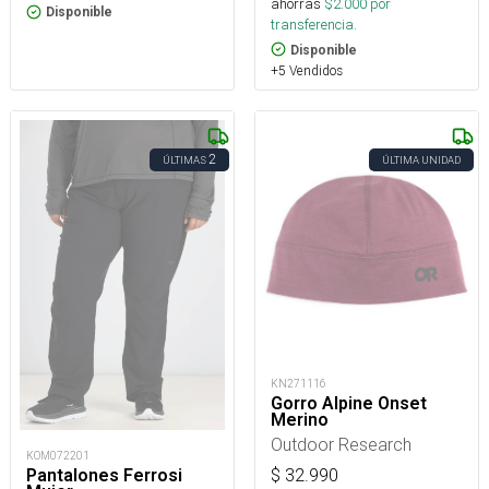
ahorras
$
2.000
por
Disponible
transferencia.
Disponible
+5 Vendidos
2
ÚLTIMAS
ÚLTIMA UNIDAD
KN271116
Gorro Alpine Onset
Merino
Outdoor Research
KOM072201
Pantalones Ferrosi
$
32.990