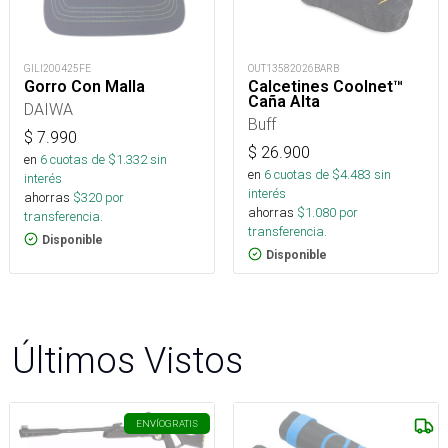
GILI200425FE
OUT13582026BARB
Gorro Con Malla
Calcetines Coolnet™
Caña Alta
DAIWA
Buff
$
7.990
$
26.900
en
6
cuotas de $
1.332
sin
en
6
cuotas de $
4.483
sin
interés
interés
ahorras
$
320
por
ahorras
$
1.080
por
transferencia.
transferencia.
Disponible
Disponible
Últimos Vistos
ENVÍO
GRATIS