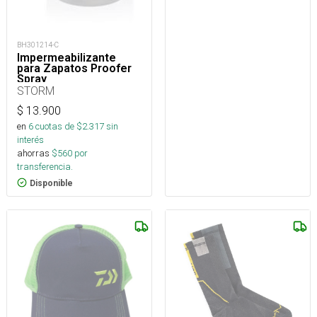
BH301214-C
Impermeabilizante
para Zapatos Proofer
Spray
STORM
$
13.900
en
6
cuotas de $
2.317
sin
interés
ahorras
$
560
por
transferencia.
Disponible