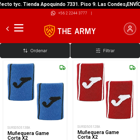
ecto tyc. Tienda Apoquindo 7331. Piso 9. Las Condes
¡ENVÍO
+56 2 2244 3777
|
Muñequera
Ordenar
Filtrar
SURS050512BA
SURS050513BA
Muñequera Game
Muñequera Game
Corta X2
Corta X2