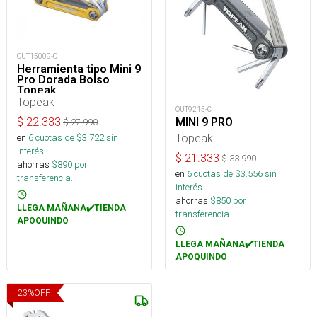
OUT15009-C
Herramienta tipo Mini 9
Pro Dorada Bolso
Topeak
Topeak
OUT9215-C
$
22.333
MINI 9 PRO
$
27.990
Topeak
en
6
cuotas de $
3.722
sin
interés
$
21.333
$
33.990
ahorras
$
890
por
en
6
cuotas de $
3.556
sin
transferencia.
interés
ahorras
$
850
por
LLEGA MAÑANA✔️TIENDA
transferencia.
APOQUINDO
LLEGA MAÑANA✔️TIENDA
APOQUINDO
23
%
OFF