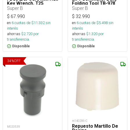
Key Wrench, T25
Folding Tool TB-978
Super B
Super B
$
67.990
$
32.990
en
6
cuotas de $
11.332
sin
en
6
cuotas de $
5.498
sin
interés
interés
ahorras
$
2.720
por
ahorras
$
1.320
por
transferencia.
transferencia.
Disponible
Disponible
34
%
OFF
m140286-C
Repuesto Martillo De
M020539