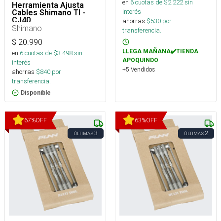
en
6
cuotas de $
2.222
sin
Herramienta Ajusta
interés
Cables Shimano TI -
CJ40
ahorras
$
530
por
Shimano
transferencia.
$
20.990
LLEGA MAÑANA✔️TIENDA
en
6
cuotas de $
3.498
sin
APOQUINDO
interés
+5 Vendidos
ahorras
$
840
por
transferencia.
Disponible
67
%
OFF
63
%
OFF
3
2
ÚLTIMAS
ÚLTIMAS