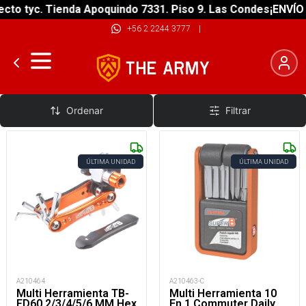
o tyc. Tienda Apoquindo 7331. Piso 9. Las Condes
¡ENVÍO GR
+56 2 2244 3777
|
Multitool y Herramientas Basicas
Ordenar
Filtrar
ÚLTIMA UNIDAD
ÚLTIMA UNIDAD
A210464
A210463-C
Multi Herramienta TB-
Multi Herramienta 10
FD60 2/3/4/5/6 MM Hex
En 1 Commuter Daily