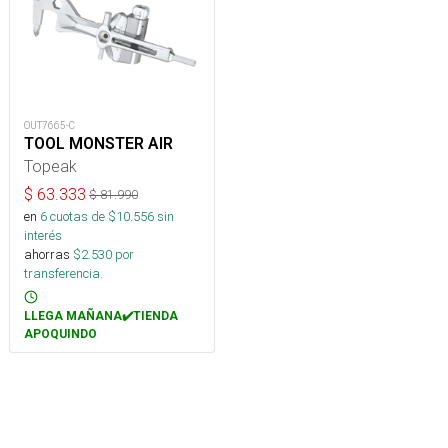
OUT7665-C
TOOL MONSTER AIR
Topeak
$
63.333
$
81.990
en
6
cuotas de $
10.556
sin
interés
ahorras
$
2.530
por
transferencia.
LLEGA MAÑANA✔️TIENDA
APOQUINDO