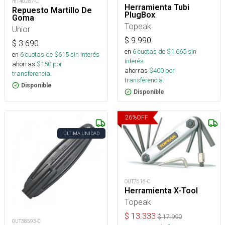
m140287-C
Herramienta Tubi
Repuesto Martillo De
PlugBox
Goma
Topeak
Unior
$
9.990
$
3.690
en
6
cuotas de $
1.665
sin
en
6
cuotas de $
615
sin interés
interés
ahorras
$
150
por
ahorras
$
400
por
transferencia.
transferencia.
Disponible
Disponible
26
%
OFF
ÚLTIMA UNIDAD
OUT7616-C
Herramienta X-Tool
Topeak
$
13.333
$
17.990
OUT38593-C