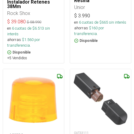
Resina
Instalador Retenes
38Mm
Unior
Rock Shox
$
3.990
$
39.080
$
58.990
en
6
cuotas de $
665
sin interés
ahorras
$
160
por
en
6
cuotas de $
6.513
sin
transferencia.
interés
ahorras
$
1.560
por
Disponible
transferencia.
Disponible
+5 Vendidos
OUT33111