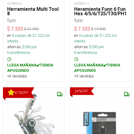
OUT8909-C
OUT8801-C
Herramienta Multi Tool
Heramienta Funn 6 Fun
8
Hex 4/5/6/T25/T30/PH1
funn
funn
$
7.333
$
7.333
$
21.990
$
19.990
en
6
cuotas de $
1.222
sin
en
6
cuotas de $
1.222
sin
interés
interés
ahorras
$
290
por
ahorras
$
290
por
transferencia.
transferencia.
LLEGA MAÑANA✔️TIENDA
LLEGA MAÑANA✔️TIENDA
APOQUINDO
APOQUINDO
+5 Vendidos
+5 Vendidos
24
%
OFF
41
%
OFF