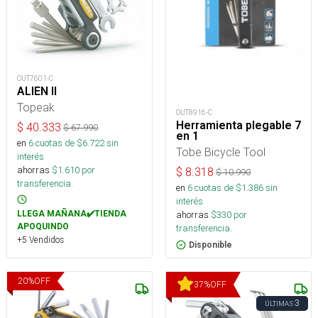
OUT7601-C
ALIEN II
Topeak
OUT8916-C
Herramienta plegable 7
$
40.333
$
67.990
en 1
en
6
cuotas de $
6.722
sin
Tobe Bicycle Tool
interés
ahorras
$
1.610
por
$
8.318
$
10.990
transferencia.
en
6
cuotas de $
1.386
sin
interés
LLEGA MAÑANA✔️TIENDA
ahorras
$
330
por
APOQUINDO
transferencia.
+5 Vendidos
Disponible
20
%
OFF
37
%
OFF
3
ÚLTIMAS