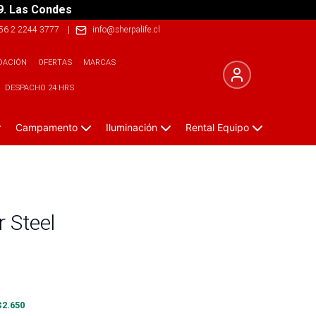
9. Las Condes
56 2 2244 3777
|
info@sherpalife.cl
DACIÓN
OFERTAS
MARCAS
DESPACHO 24 HRS
Campamento
Iluminación
Rental Equipo
 Steel
$
2.650