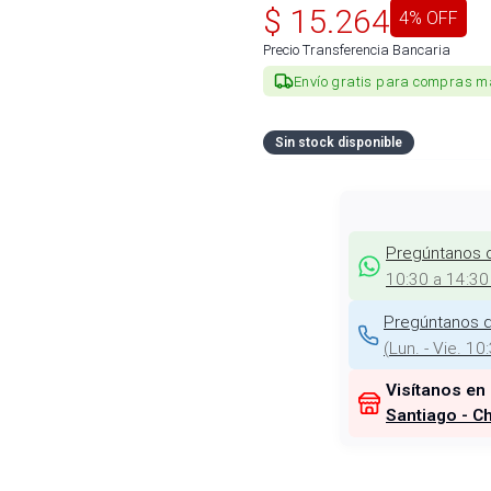
$
15.264
4
% OFF
Precio Transferencia Bancaria
Envío gratis para compras m
Sin stock disponible
Pregúntanos 
10:30 a 14:30
Pregúntanos d
(
Lun. - Vie. 10
Visítanos en
Santiago - Ch