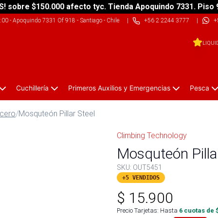
S! sobre $150.000 afecto tyc. Tienda Apoquindo 7331. Piso 
9:00
-
Apoquindo 7331 Of 918 - Santiago - Chile
|
+56 2 2244 3777
|
+
LIQUI
Cuchillería
Primeros Auxilios y Emergencias
Pesca
cero
/
Mosquteón Pillar Steel
Climbing Technology
Mosquteón Pillar
SKU:
OUT5451
+5 VENDIDOS
$
15.900
Precio Tarjetas: Hasta
6
cuotas de 