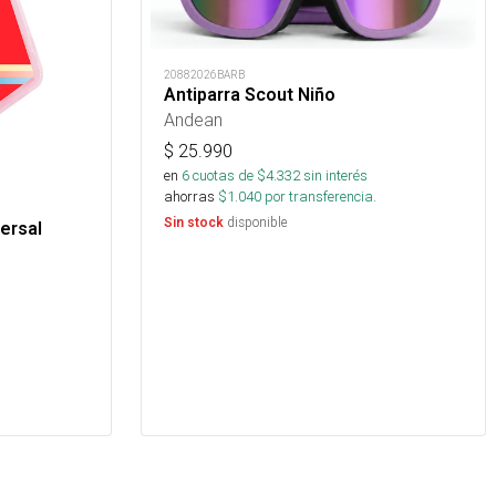
20882026BARB
Antiparra Scout Niño
Andean
$
25.990
en
6
cuotas de $
4.332
sin interés
ahorras
$
1.040
por transferencia.
disponible
Sin stock
ersal