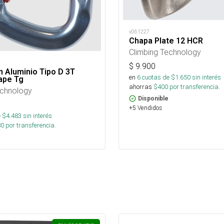
v061227
Chapa Plate 12 HCR
Climbing Technology
$
9.900
 Aluminio Tipo D 3T
en
6
cuotas de $
1.650
sin interés
ape Tg
ahorras
$
400
por transferencia.
echnology
Disponible
+5 Vendidos
 $
4.483
sin interés
80
por transferencia.