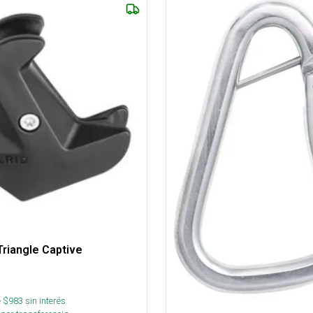
riangle Captive
 $
983
sin interés