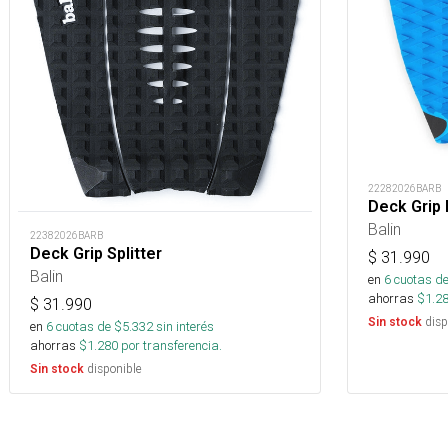
22282026BARB
Deck Grip 
Balin
22382026BARB
Deck Grip Splitter
$
31.990
Balin
en
6
cuotas de
ahorras
$
1.2
$
31.990
disp
Sin stock
en
6
cuotas de $
5.332
sin interés
ahorras
$
1.280
por transferencia.
disponible
Sin stock