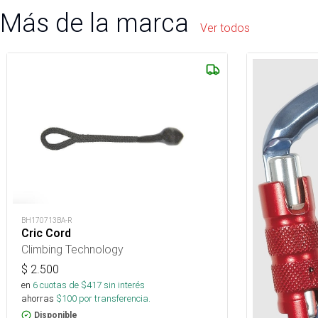
Más de la marca
Ver todos
BH170713BA-R
Cric Cord
Climbing Technology
$
2.500
en
6
cuotas de $
417
sin interés
ahorras
$
100
por transferencia.
Disponible