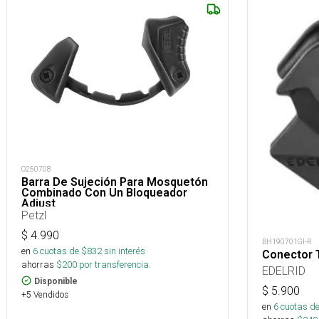
O250708
Barra De Sujeción Para Mosquetón
Combinado Con Un Bloqueador
Adjust
Petzl
$
4.990
BH190701GI-R
en
6
cuotas de $
832
sin interés
Conector T
ahorras
$
200
por transferencia.
EDELRID
Disponible
$
5.900
+5 Vendidos
en
6
cuotas de