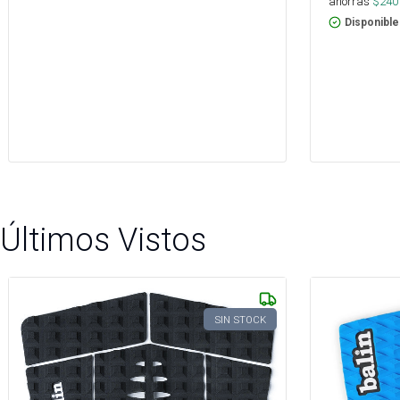
ahorras
$
240
Disponible
Últimos Vistos
SIN STOCK