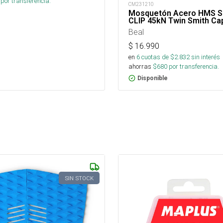
por transferencia.
CM231210
Mosquetón Acero HMS S
CLIP 45kN Twin Smith Ca
Beal
$
16.990
en
6
cuotas de $
2.832
sin interés
ahorras
$
680
por transferencia.
Disponible
SIN STOCK