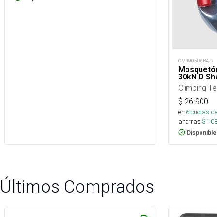
CM090506BA-R
Mosquetón
30kN D Sh
Climbing T
$
26.900
en
6
cuotas de
ahorras
$
1.0
Disponible
Últimos Comprados