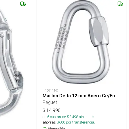
m100111-C
Maillon Delta 12 mm Acero Ce/En
Peguet
$
14.990
en
6
cuotas de $
2.498
sin interés
ahorras
$
600
por transferencia.