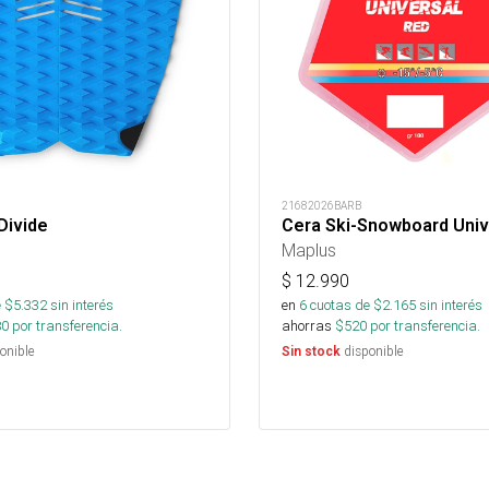
21682026BARB
Divide
Cera Ski-Snowboard Univ
Maplus
$
12.990
 $
5.332
sin interés
en
6
cuotas de $
2.165
sin interés
80
por transferencia.
ahorras
$
520
por transferencia.
onible
disponible
Sin stock