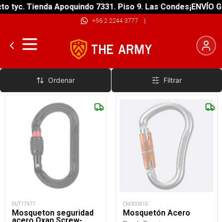
tyc. Tienda Apoquindo 7331. Piso 9. Las Condes
¡ENVÍO GRAT
+56 2 2244 3777
|
Acero
Ordenar
Filtrar
OUT17977
CM300815
Mosqueton seguridad
Mosquetón Acero
acero Oxan Screw-