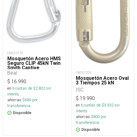
CM231210
Mosquetón Acero HMS
Seguro CLIP 45kN Twin
Smith Captive
Beal
CM261209
Mosquetón Acero Oval
$
16.990
3 Tiempos 25 kN
en
6
cuotas de $
2.832
sin
ISC
interés
$
19.990
ahorras
$
680
por
en
6
cuotas de $
3.332
sin
transferencia.
interés
Disponible
ahorras
$
800
por
transferencia.
Disponible