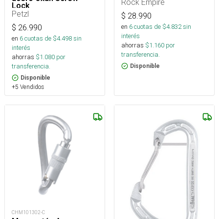
Rock Empire
Lock
Petzl
$
28.990
en
6
cuotas de $
4.832
sin
$
26.990
interés
en
6
cuotas de $
4.498
sin
ahorras
$
1.160
por
interés
transferencia.
ahorras
$
1.080
por
transferencia.
Disponible
Disponible
+5 Vendidos
CHM101302-C