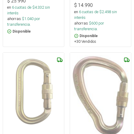
$
25.990
$
14.990
en
6
cuotas de $
4.332
sin
en
6
cuotas de $
2.498
sin
interés
interés
ahorras
$
1.040
por
ahorras
$
600
por
transferencia.
transferencia.
Disponible
Disponible
+30 Vendidos