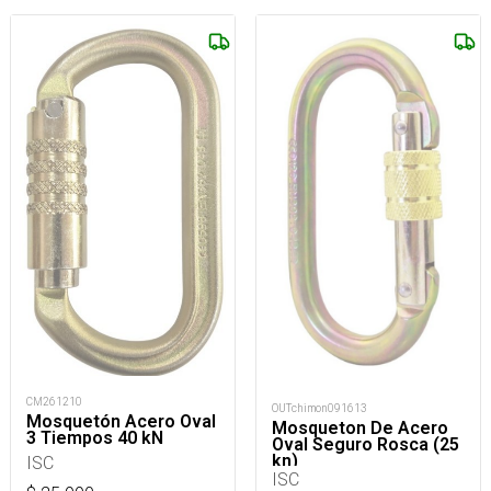
CM261210
OUTchimon091613
Mosquetón Acero Oval
Mosqueton De Acero
3 Tiempos 40 kN
Oval Seguro Rosca (25
kn)
ISC
ISC