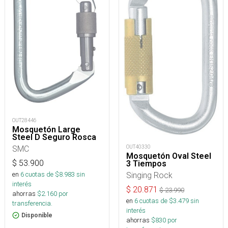
OUT28446
Mosquetón Large
Steel D Seguro Rosca
SMC
OUT40330
Mosquetón Oval Steel
$
53.900
3 Tiempos
en
6
cuotas de $
8.983
sin
Singing Rock
interés
$
20.871
$
23.990
ahorras
$
2.160
por
en
6
cuotas de $
3.479
sin
transferencia.
interés
Disponible
ahorras
$
830
por