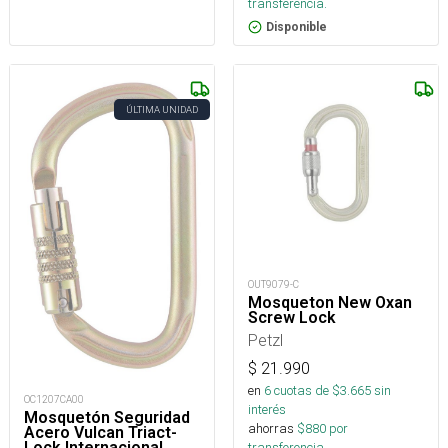
transferencia.
Disponible
ÚLTIMA UNIDAD
OUT9079-C
Mosqueton New Oxan
Screw Lock
Petzl
$
21.990
en
6
cuotas de $
3.665
sin
OC1207CA00
interés
Mosquetón Seguridad
ahorras
$
880
por
Acero Vulcan Triact-
Lock Internacional
transferencia.