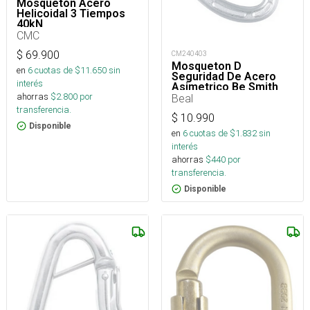
Mosquetón Acero
Helicoidal 3 Tiempos
40kN
CMC
$
69.900
CM240403
Mosqueton D
en
6
cuotas de $
11.650
sin
Seguridad De Acero
interés
Asimetrico Be Smith
ahorras
$
2.800
por
Captive
Beal
transferencia.
$
10.990
Disponible
en
6
cuotas de $
1.832
sin
interés
ahorras
$
440
por
transferencia.
Disponible