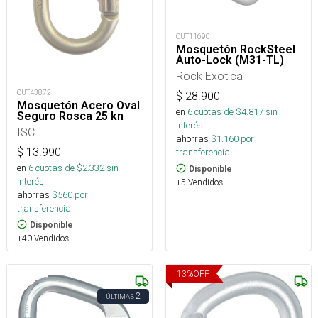
OUT11690
Mosquetón RockSteel
Auto-Lock (M31-TL)
Rock Exotica
OUT43872
$
28.900
Mosquetón Acero Oval
en
6
cuotas de $
4.817
sin
Seguro Rosca 25 kn
interés
ISC
ahorras
$
1.160
por
$
13.990
transferencia.
en
6
cuotas de $
2.332
sin
Disponible
interés
+5 Vendidos
ahorras
$
560
por
transferencia.
Disponible
+40 Vendidos
13
%
OFF
2
ÚLTIMAS