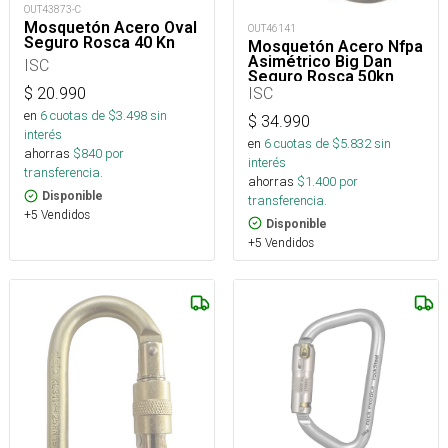
OUT43873-C
Mosquetón Acero Oval
OUT46141
Seguro Rosca 40 Kn
Mosquetón Acero Nfpa
Asimétrico Big Dan
ISC
Seguro Rosca 50kn
ISC
$
20.990
en
6
cuotas de $
3.498
sin
$
34.990
interés
en
6
cuotas de $
5.832
sin
ahorras
$
840
por
interés
transferencia.
ahorras
$
1.400
por
Disponible
transferencia.
+5 Vendidos
Disponible
+5 Vendidos