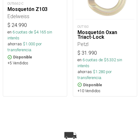
OUT6662-C
Mosquetón Z103
Edelweiss
$
24.990
OUT160
Mosquetón Oxan
en
6
cuotas de $
4.165
sin
Triact-Lock
interés
Petzl
ahorras
$
1.000
por
transferencia.
$
31.990
Disponible
en
6
cuotas de $
5.332
sin
+5 Vendidos
interés
ahorras
$
1.280
por
transferencia.
Disponible
+10 Vendidos