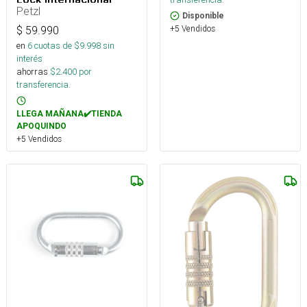
Petzl
Disponible
+5 Vendidos
$
59.990
en
6
cuotas de $
9.998
sin
interés
ahorras
$
2.400
por
transferencia.
LLEGA MAÑANA✔️TIENDA
APOQUINDO
+5 Vendidos