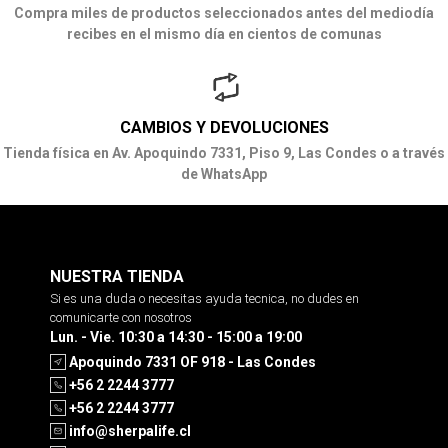
Compra miles de productos seleccionados antes del mediodía
recibes en el mismo día en cientos de comunas
CAMBIOS Y DEVOLUCIONES
Tienda física en Av. Apoquindo 7331, Piso 9, Las Condes o a través
de WhatsApp
NUESTRA TIENDA
Si es una duda o necesitas ayuda tecnica, no dudes en
comunicarte con nosotros
Lun. - Vie. 10:30 a 14:30 - 15:00 a 19:00
Apoquindo 7331 OF 918 - Las Condes
+56 2 2244 3777
+56 2 2244 3777
info@sherpalife.cl