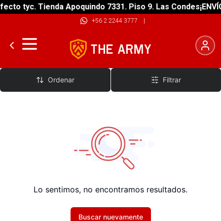
ecto tyc. Tienda Apoquindo 7331. Piso 9. Las Condes
¡ENVÍO
+56 2 2244 3777
|
Monturas Shifter
Ordenar
Filtrar
Lo sentimos, no encontramos resultados.
Buscar nuevamente