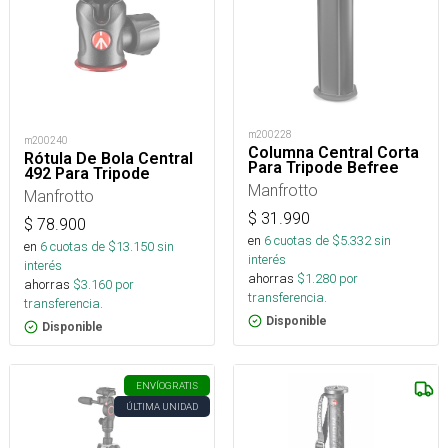
m200228
m200240
Columna Central Corta
Rótula De Bola Central
Para Tripode Befree
492 Para Tripode
Manfrotto
Manfrotto
$
31.990
$
78.900
en
6
cuotas de $
5.332
sin
en
6
cuotas de $
13.150
sin
interés
interés
ahorras
$
1.280
por
ahorras
$
3.160
por
transferencia.
transferencia.
Disponible
Disponible
ENVÍO
GRATIS
ÚLTIMA UNIDAD