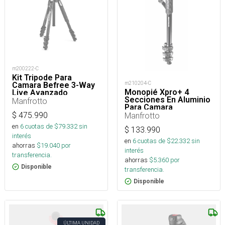
m200222-C
Kit Tripode Para
m210204-C
Camara Befree 3-Way
Monopié Xpro+ 4
Live Avanzado
Secciones En Aluminio
Manfrotto
Para Camara
$
475.990
Manfrotto
en
6
cuotas de $
79.332
sin
$
133.990
interés
en
6
cuotas de $
22.332
sin
ahorras
$
19.040
por
interés
transferencia.
ahorras
$
5.360
por
Disponible
transferencia.
Disponible
ÚLTIMA UNIDAD