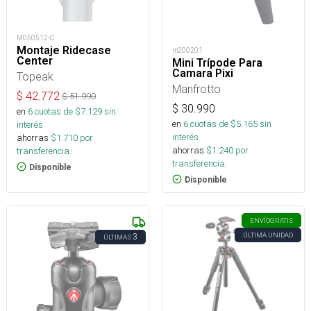
M050512-C
Montaje Ridecase
m200201
Center
Mini Trípode Para
Camara Pixi
Topeak
Manfrotto
$
42.772
$
51.990
$
30.990
en
6
cuotas de $
7.129
sin
en
6
cuotas de $
5.165
sin
interés
interés
ahorras
$
1.710
por
ahorras
$
1.240
por
transferencia.
transferencia.
Disponible
Disponible
ENVÍO
GRATIS
ÚLTIMA UNIDAD
3
ÚLTIMAS