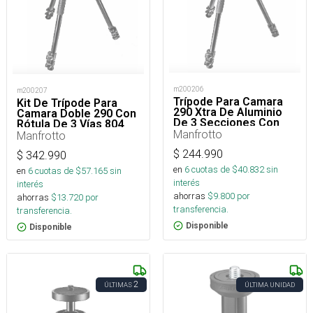
m200206
m200207
Trípode Para Camara
Kit De Trípode Para
290 Xtra De Aluminio
Camara Doble 290 Con
De 3 Secciones Con
Rótula De 3 Vías 804
Rótula
Manfrotto
Manfrotto
$
244.990
$
342.990
en
6
cuotas de $
40.832
sin
en
6
cuotas de $
57.165
sin
interés
interés
ahorras
$
9.800
por
ahorras
$
13.720
por
transferencia.
transferencia.
Disponible
Disponible
2
ÚLTIMAS
ÚLTIMA UNIDAD