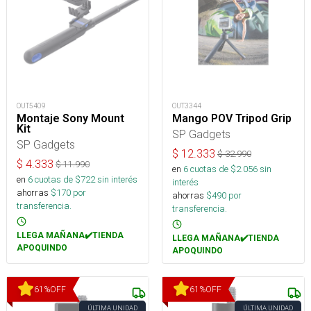
OUT5409
OUT3344
Montaje Sony Mount
Mango POV Tripod Grip
Kit
SP Gadgets
SP Gadgets
$
12.333
$
32.990
$
4.333
$
11.990
en
6
cuotas de $
2.056
sin
en
6
cuotas de $
722
sin interés
interés
ahorras
$
170
por
ahorras
$
490
por
transferencia.
transferencia.
LLEGA MAÑANA✔️TIENDA
LLEGA MAÑANA✔️TIENDA
APOQUINDO
APOQUINDO
61
%
OFF
61
%
OFF
ÚLTIMA UNIDAD
ÚLTIMA UNIDAD