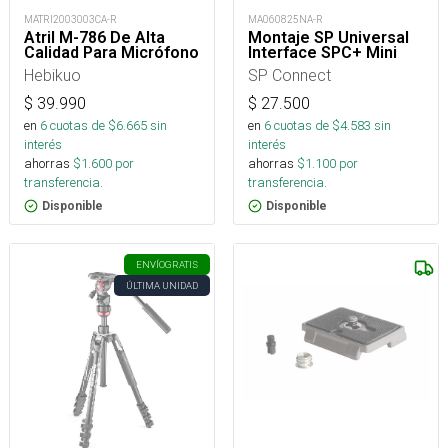
MATRI2003003CA-R
MA060825NA-R
Atril M-786 De Alta
Montaje SP Universal
Calidad Para Micrófono
Interface SPC+ Mini
Hebikuo
SP Connect
$
39.990
$
27.500
en
6
cuotas de $
6.665
sin
en
6
cuotas de $
4.583
sin
interés
interés
ahorras
$
1.600
por
ahorras
$
1.100
por
transferencia.
transferencia.
Disponible
Disponible
ENVÍO
GRATIS
ÚLTIMA UNIDAD