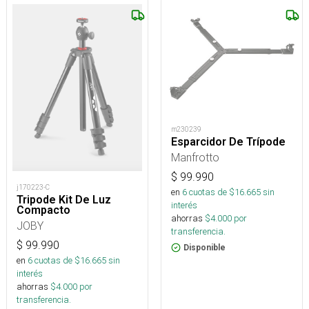
m230239
Esparcidor De Trípode
Manfrotto
$
99.990
j170223-C
en
6
cuotas de $
16.665
sin
Tripode Kit De Luz
interés
Compacto
ahorras
$
4.000
por
JOBY
transferencia.
$
99.990
Disponible
en
6
cuotas de $
16.665
sin
interés
ahorras
$
4.000
por
transferencia.