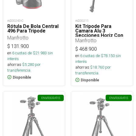
m200243-C
m200211
Rótula De Bola Central
Kit Tripode Para
496 Para Tripode
Camara Alu 3
Secciones Horiz Con
Manfrotto
Rótula
Manfrotto
$
131.900
$
468.900
en
6
cuotas de $
21.983
sin
en
6
cuotas de $
78.150
sin
interés
interés
ahorras
$
5.280
por
ahorras
$
18.760
por
transferencia.
transferencia.
Disponible
Disponible
ENVÍO
GRATIS
ENVÍO
GRATIS