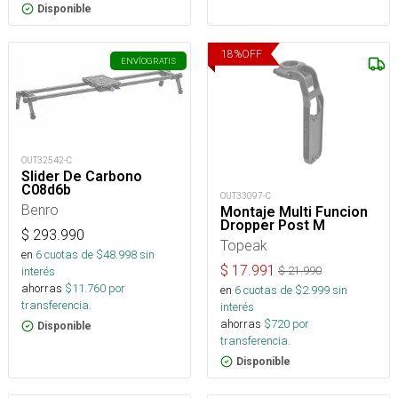
Disponible
18
%
OFF
ENVÍO
GRATIS
OUT32542-C
Slider De Carbono
C08d6b
OUT33097-C
Benro
Montaje Multi Funcion
Dropper Post M
$
293.990
Topeak
en
6
cuotas de $
48.998
sin
$
17.991
interés
$
21.990
ahorras
$
11.760
por
en
6
cuotas de $
2.999
sin
transferencia.
interés
ahorras
$
720
por
Disponible
transferencia.
Disponible