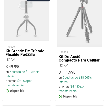
j170220
Kit Grande De Trípode
j170225
Flexible PodZilla
Kit De Acción
JOBY
Compacto Para Celular
JOBY
$
49.990
en
6
cuotas de $
8.332
sin
$
111.990
interés
en
6
cuotas de $
18.665
sin
ahorras
$
2.000
por
interés
transferencia.
ahorras
$
4.480
por
transferencia.
Disponible
Disponible