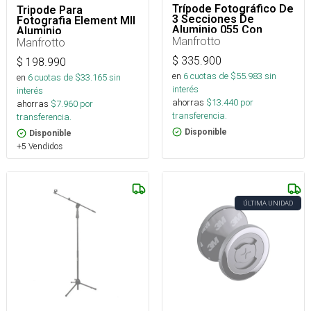
Trípode Fotográfico De
Tripode Para
3 Secciones De
Fotografia Element MII
Aluminio 055 Con
Aluminio
Columna Horizontal
Manfrotto
Manfrotto
$
335.900
$
198.990
en
6
cuotas de $
55.983
sin
en
6
cuotas de $
33.165
sin
interés
interés
ahorras
$
13.440
por
ahorras
$
7.960
por
transferencia.
transferencia.
Disponible
Disponible
+5 Vendidos
ÚLTIMA UNIDAD