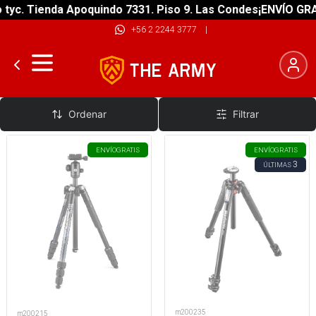
c. Tienda Apoquindo 7331. Piso 9. Las Condes
¡ENVÍO GRATIS
+56 2 2244 3777
|
Montaje
Ordenar
Filtrar
ENVÍO
GRATIS
ENVÍO
GRATIS
3
ÚLTIMAS
m200235
m200215