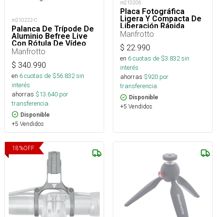
m210206
Placa Fotográfica
Ligera Y Compacta De
m210222-C
Liberación Rápida
Palanca De Trípode De
Manfrotto
Aluminio Befree Live
Con Rótula De Vídeo
$
22.990
Manfrotto
en
6
cuotas de $
3.832
sin
$
340.990
interés
en
6
cuotas de $
56.832
sin
ahorras
$
920
por
interés
transferencia.
ahorras
$
13.640
por
Disponible
transferencia.
+5 Vendidos
Disponible
+5 Vendidos
18
%
OFF