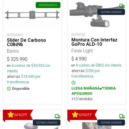
ENVÍO
GRATIS
ÚLTIMA UNIDAD
OUT43762
OUT32544-C
Montura Con Interfaz
Slider De Carbono
GoPro ALD-10
C08d9b
Fenix Light
Benro
$
4.990
$
325.990
en
6
cuotas de $
832
sin interés
en
6
cuotas de $
54.332
sin
ahorras
$
200
por
interés
transferencia.
ahorras
$
13.040
por
transferencia.
LLEGA MAÑANA✔️TIENDA
Disponible
APOQUINDO
+10 Vendidos
64
%
OFF
63
%
OFF
ÚLTIMA UNIDAD
ÚLTIMA UNIDAD