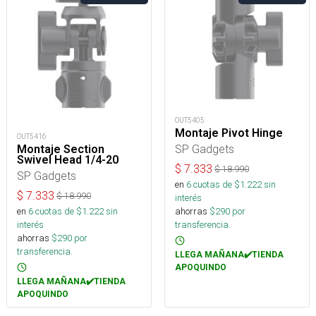
OUT5405
Montaje Pivot Hinge
OUT5416
SP Gadgets
Montaje Section
Swivel Head 1/4-20
$
7.333
$
18.990
SP Gadgets
en
6
cuotas de $
1.222
sin
$
7.333
$
18.990
interés
en
6
cuotas de $
1.222
sin
ahorras
$
290
por
interés
transferencia.
ahorras
$
290
por
transferencia.
LLEGA MAÑANA✔️TIENDA
APOQUINDO
LLEGA MAÑANA✔️TIENDA
APOQUINDO