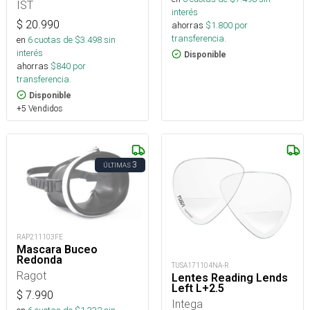
IST
interés
$
20.990
ahorras
$
1.800
por
transferencia.
en
6
cuotas de $
3.498
sin
interés
Disponible
ahorras
$
840
por
transferencia.
Disponible
+5 Vendidos
3
ÚLTIMAS
RAP211103FE
Mascara Buceo
Redonda
TUSA171104NA-R
Ragot
Lentes Reading Lends
Left L+2.5
$
7.990
Intega