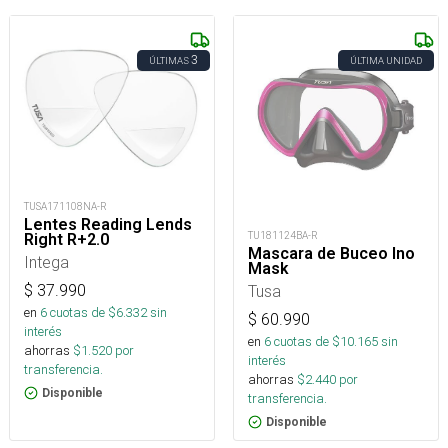
3
ÚLTIMAS
ÚLTIMA UNIDAD
TUSA171108NA-R
Lentes Reading Lends
TU181124BA-R
Right R+2.0
Mascara de Buceo Ino
Intega
Mask
$
37.990
Tusa
en
6
cuotas de $
6.332
sin
$
60.990
interés
en
6
cuotas de $
10.165
sin
ahorras
$
1.520
por
interés
transferencia.
ahorras
$
2.440
por
Disponible
transferencia.
Disponible