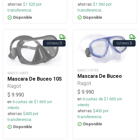
ahorras
$
1.520
por
ahorras
$
1.560
por
transferencia.
transferencia.
Disponible
Disponible
3
3
ÚLTIMAS
ÚLTIMAS
RAP211107FE
RAP211108FE
Mascara De Buceo
Mascara De Buceo 10S
Ragot
Ragot
$
9.990
$
9.990
en
6
cuotas de $
1.665
sin
en
6
cuotas de $
1.665
sin
interés
interés
ahorras
$
400
por
ahorras
$
400
por
transferencia.
transferencia.
Disponible
Disponible