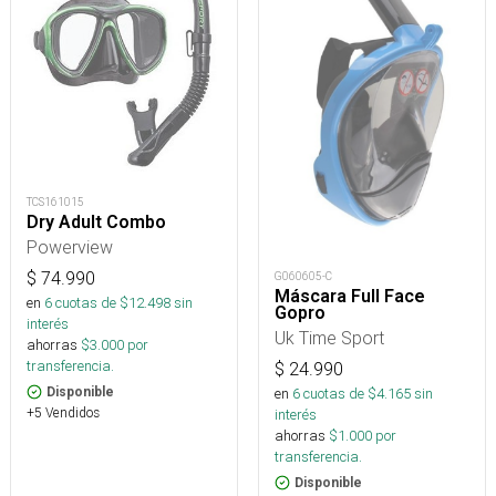
TCS161015
Dry Adult Combo
Powerview
$
74.990
G060605-C
Máscara Full Face
en
6
cuotas de $
12.498
sin
Gopro
interés
Uk Time Sport
ahorras
$
3.000
por
transferencia.
$
24.990
en
6
cuotas de $
4.165
sin
Disponible
+5 Vendidos
interés
ahorras
$
1.000
por
transferencia.
Disponible