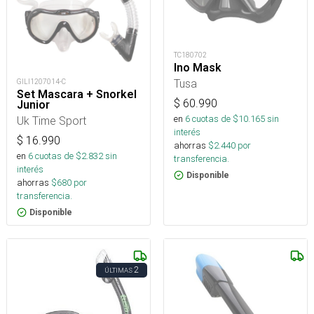
TC180702
Ino Mask
Tusa
GILI1207014-C
Set Mascara + Snorkel
$
60.990
Junior
en
6
cuotas de $
10.165
sin
Uk Time Sport
interés
$
16.990
ahorras
$
2.440
por
en
6
cuotas de $
2.832
sin
transferencia.
interés
Disponible
ahorras
$
680
por
transferencia.
Disponible
2
ÚLTIMAS