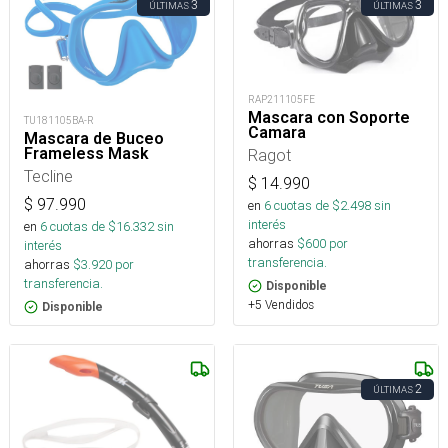
3
3
ÚLTIMAS
ÚLTIMAS
RAP211105FE
Mascara con Soporte
TU181105BA-R
Camara
Mascara de Buceo
Frameless Mask
Ragot
Tecline
$
14.990
$
97.990
en
6
cuotas de $
2.498
sin
interés
en
6
cuotas de $
16.332
sin
ahorras
$
600
por
interés
transferencia.
ahorras
$
3.920
por
transferencia.
Disponible
+5 Vendidos
Disponible
2
ÚLTIMAS