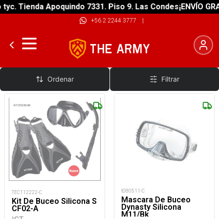
 Tienda Apoquindo 7331. Piso 9. Las Condes
¡ENVÍO GRATIS! 
+56 2 2244 3777
|
Mascaras De Buceo
Ordenar
Filtrar
t080511-C
TEC112222-C
Mascara De Buceo
Kit De Buceo Silicona S
Dynasty Silicona
CF02-A
M11/Bk