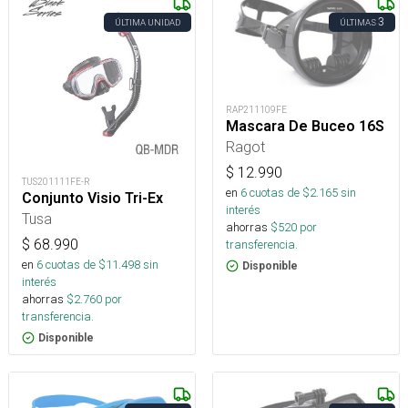
3
ÚLTIMA UNIDAD
ÚLTIMAS
RAP211109FE
Mascara De Buceo 16S
Ragot
$
12.990
TUS201111FE-R
en
6
cuotas de $
2.165
sin
Conjunto Visio Tri-Ex
interés
Tusa
ahorras
$
520
por
$
68.990
transferencia.
en
6
cuotas de $
11.498
sin
Disponible
interés
ahorras
$
2.760
por
transferencia.
Disponible