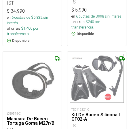
IST
IST
$
5.990
$
34.990
en
6
cuotas de $
998
sin interés
en
6
cuotas de $
5.832
sin
ahorras
$
240
por
interés
transferencia.
ahorras
$
1.400
por
transferencia.
Disponible
Disponible
TEC112221-C
t080515-C
Kit De Buceo Silicona L
Mascara De Buceo
CF02-A
Tortuga Goma M27r/B
IST