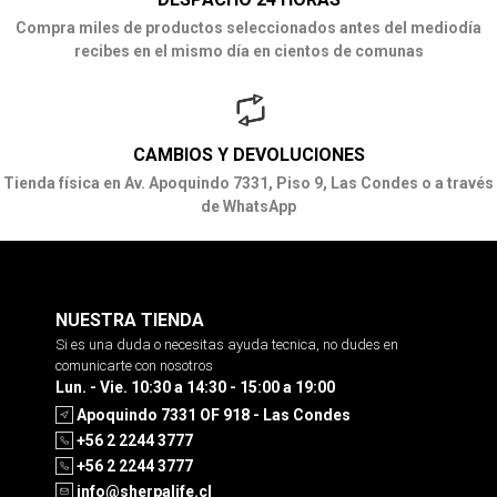
Compra miles de productos seleccionados antes del mediodía
recibes en el mismo día en cientos de comunas
CAMBIOS Y DEVOLUCIONES
Tienda física en Av. Apoquindo 7331, Piso 9, Las Condes o a través
de WhatsApp
NUESTRA TIENDA
Si es una duda o necesitas ayuda tecnica, no dudes en
comunicarte con nosotros
Lun. - Vie. 10:30 a 14:30 - 15:00 a 19:00
Apoquindo 7331 OF 918 - Las Condes
+56 2 2244 3777
+56 2 2244 3777
info@sherpalife.cl