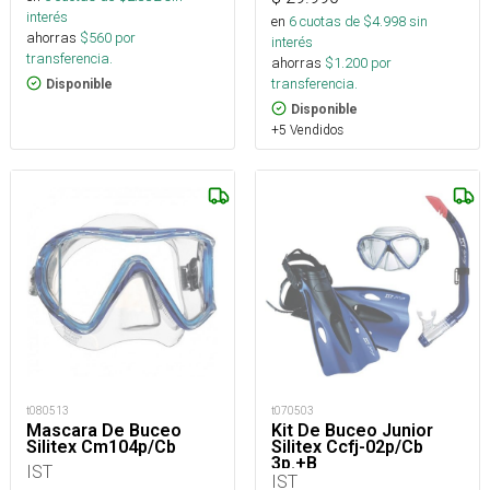
interés
en
6
cuotas de $
4.998
sin
ahorras
$
560
por
interés
transferencia.
ahorras
$
1.200
por
transferencia.
Disponible
Disponible
+5 Vendidos
t080513
t070503
Mascara De Buceo
Kit De Buceo Junior
Silitex Cm104p/Cb
Silitex Ccfj-02p/Cb
3p.+B
IST
IST