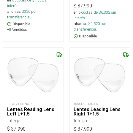
en
6
cuotas de $
1.332
sin
$
37.990
interés
ahorras
$
320
por
en
6
cuotas de $
6.332
sin
transferencia.
interés
ahorras
$
1.520
por
Disponible
transferencia.
+5 Vendidos
Disponible
TUSA171103NA-R
TUSA171113NA-R
Lentes Reading Lens
Lentes Leading Lens
Left L+1.5
Right R+1.5
Intega
Intega
$
37.990
$
37.990