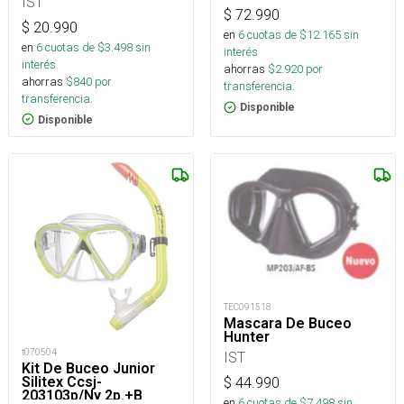
IST
$
72.990
$
20.990
en
6
cuotas de $
12.165
sin
en
6
cuotas de $
3.498
sin
interés
interés
ahorras
$
2.920
por
ahorras
$
840
por
transferencia.
transferencia.
Disponible
Disponible
TEC091518
Mascara De Buceo
Hunter
t070504
IST
Kit De Buceo Junior
Silitex Ccsj-
$
44.990
203103p/Ny 2p.+B
en
6
cuotas de $
7.498
sin