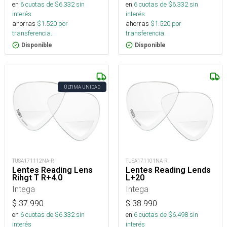
en
6
cuotas de $
6.332
sin
en
6
cuotas de $
6.332
sin
interés
interés
ahorras
$
1.520
por
ahorras
$
1.520
por
transferencia.
transferencia.
Disponible
Disponible
ÚLTIMA UNIDAD
TUSA171112NA-R
TUSA171101NA-R
Lentes Reading Lens
Lentes Reading Lends
Rihgt T R+4.0
L+20
Intega
Intega
$
37.990
$
38.990
en
6
cuotas de $
6.332
sin
en
6
cuotas de $
6.498
sin
interés
interés