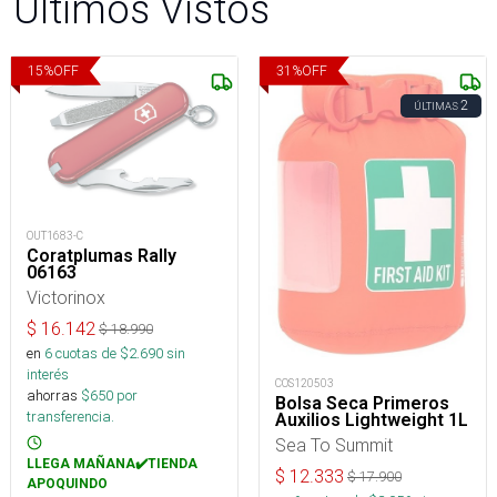
Últimos Vistos
15
%
OFF
31
%
OFF
2
ÚLTIMAS
OUT1683-C
Coratplumas Rally
06163
Victorinox
$
16.142
$
18.990
en
6
cuotas de $
2.690
sin
interés
COS120503
ahorras
$
650
por
Bolsa Seca Primeros
transferencia.
Auxilios Lightweight 1L
Sea To Summit
LLEGA MAÑANA✔️TIENDA
$
12.333
$
17.900
APOQUINDO