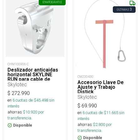
ENVÍO
GRATIS
3
ÚLTIMAS
CHM100906-C
Deslizador anticaidas
horizontal SKYLINE
CM220430
RUN para cable de
Accesorio Llave De
acero 16mm
Skylotec
Ajuste y Trabajo
Distick
$
272.990
Skylotec
en
6
cuotas de $
45.498
sin
$
69.990
interés
ahorras
$
10.920
por
en
6
cuotas de $
11.665
sin
transferencia.
interés
ahorras
$
2.800
por
Disponible
transferencia.
Disponible