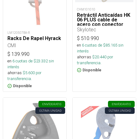
CHM101010
Retráctil Anticaídas HK
06 PLUS cable de
acero con conector
doble acción 8 mts.
Skylotec
LM120507BA-R
$
510.990
Racks De Rapel Hyrack
CMI
en
6
cuotas de $
85.165
sin
interés
$
139.990
ahorras
$
20.440
por
en
6
cuotas de $
23.332
sin
transferencia.
interés
Disponible
ahorras
$
5.600
por
transferencia.
Disponible
ENVÍO
GRATIS
ENVÍO
GRATIS
ÚLTIMA UNIDAD
ÚLTIMA UNIDAD