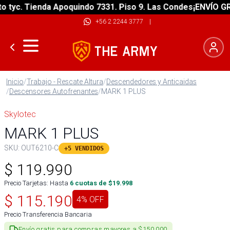
yc. Tienda Apoquindo 7331. Piso 9. Las Condes
¡ENVÍO GRATI
+56 2 2244 3777
|
Inicio
/
Trabajo - Rescate Altura
/
Descendedores y Anticaidas
/
Descensores Autofrenantes
/
MARK 1 PLUS
Skylotec
MARK 1 PLUS
SKU:
OUT6210-C
+5 VENDIDOS
$
119.990
Precio Tarjetas: Hasta
6
cuotas de $
19.998
$
115.190
4
% OFF
Precio Transferencia Bancaria
Envío gratis para compras mayores a $150.000