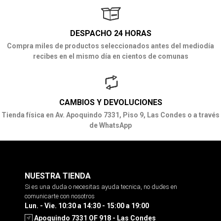
DESPACHO 24 HORAS
Compra miles de productos seleccionados antes del mediodía
recibes en el mismo día en cientos de comunas
CAMBIOS Y DEVOLUCIONES
Tienda física en Av. Apoquindo 7331, Piso 9, Las Condes o a través
de WhatsApp
NUESTRA TIENDA
Si es una duda o necesitas ayuda tecnica, no dudes en
comunicarte con nosotros
Lun. - Vie. 10:30 a 14:30 - 15:00 a 19:00
Apoquindo 7331 OF 918 - Las Condes