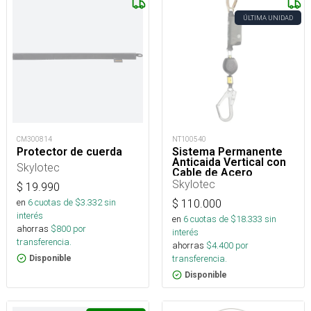
ÚLTIMA UNIDAD
CM300814
NT100540
Protector de cuerda
Sistema Permanente
Anticaida Vertical con
Skylotec
Cable de Acero
Accesorio Anclaje
Skylotec
$
19.990
Inferior para Escaleras
en
6
cuotas de $
3.332
sin
$
110.000
interés
en
6
cuotas de $
18.333
sin
ahorras
$
800
por
interés
transferencia.
ahorras
$
4.400
por
transferencia.
Disponible
Disponible