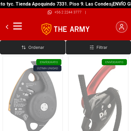
tyc. Tienda Apoquindo 7331. Piso 9. Las Condes
¡ENVÍO GRAT
+56 2 2244 3777
|
Descensores Autofrenantes
Ordenar
Filtrar
ENVÍO
GRATIS
ENVÍO
GRATIS
ÚLTIMA UNIDAD