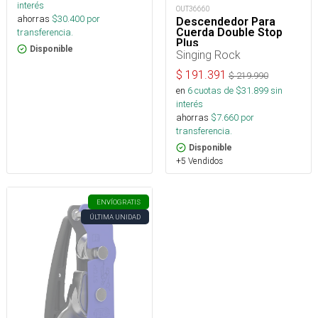
interés
OUT36660
ahorras
$
30.400
por
Descendedor Para
Cuerda Double Stop
transferencia.
Plus
Disponible
Singing Rock
$
191.391
$
219.990
en
6
cuotas de $
31.899
sin
interés
ahorras
$
7.660
por
transferencia.
Disponible
+5 Vendidos
ENVÍO
GRATIS
ÚLTIMA UNIDAD