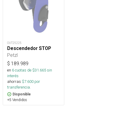
OUT25225
Descendedor STOP
Petzl
$
189.989
en
6
cuotas de $
31.665
sin
interés
ahorras
$
7.600
por
transferencia.
Disponible
+5 Vendidos