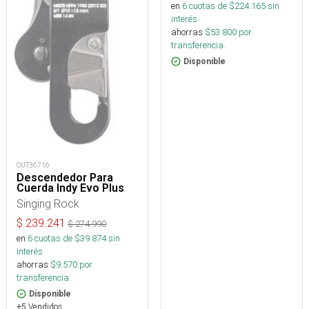
en
6
cuotas de $
224.165
sin
interés
ahorras
$
53.800
por
transferencia.
Disponible
OUT36716
Descendedor Para
Cuerda Indy Evo Plus
Singing Rock
$
239.241
$
274.990
en
6
cuotas de $
39.874
sin
interés
ahorras
$
9.570
por
transferencia.
Disponible
+5 Vendidos