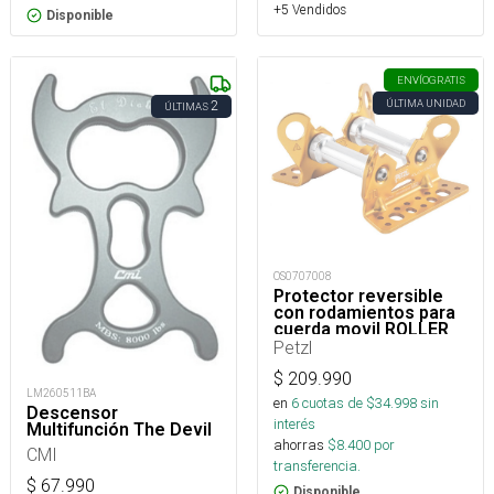
+5 Vendidos
Disponible
ENVÍO
GRATIS
ÚLTIMA UNIDAD
2
ÚLTIMAS
OS0707008
Protector reversible
con rodamientos para
cuerda movil ROLLER
COASTER
Petzl
$
209.990
LM260511BA
en
6
cuotas de $
34.998
sin
Descensor
interés
Multifunción The Devil
ahorras
$
8.400
por
CMI
transferencia.
$
67.990
Disponible