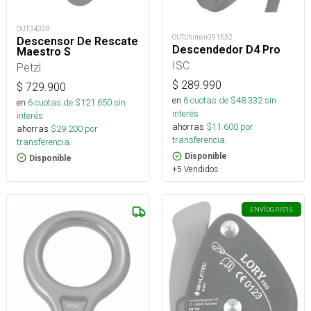
OUT34328
OUTchimon091532
Descensor De Rescate
Descendedor D4 Pro
Maestro S
ISC
Petzl
$
289.990
$
729.900
en
6
cuotas de $
48.332
sin
en
6
cuotas de $
121.650
sin
interés
interés
ahorras
$
11.600
por
ahorras
$
29.200
por
transferencia.
transferencia.
Disponible
Disponible
+5 Vendidos
ENVÍO
GRATIS