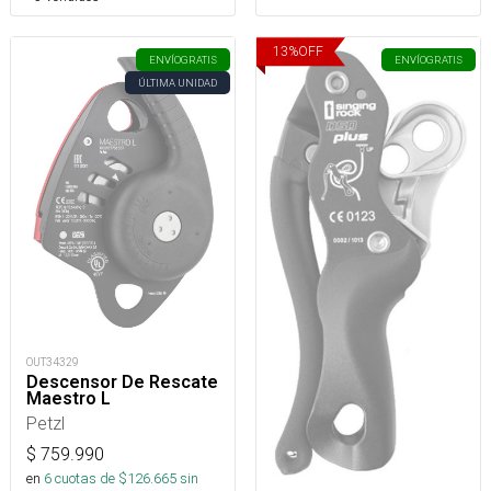
13
%
OFF
ENVÍO
GRATIS
ENVÍO
GRATIS
ÚLTIMA UNIDAD
OUT34329
Descensor De Rescate
Maestro L
Petzl
$
759.990
en
6
cuotas de $
126.665
sin