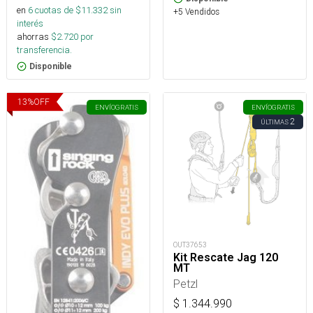
en
6
cuotas de $
11.332
sin
+5 Vendidos
interés
ahorras
$
2.720
por
transferencia.
Disponible
13
%
OFF
ENVÍO
GRATIS
ENVÍO
GRATIS
2
ÚLTIMAS
OUT37653
Kit Rescate Jag 120
MT
Petzl
$
1.344.990