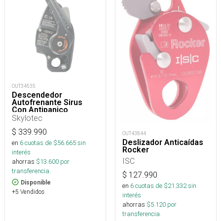
OUT34535
Descendedor
Autofrenante Sirus
Con Antipanico
Skylotec
$
339.990
OUT43844
Deslizador Anticaídas
en
6
cuotas de $
56.665
sin
Rocker
interés
ISC
ahorras
$
13.600
por
transferencia.
$
127.990
Disponible
en
6
cuotas de $
21.332
sin
+5 Vendidos
interés
ahorras
$
5.120
por
transferencia.