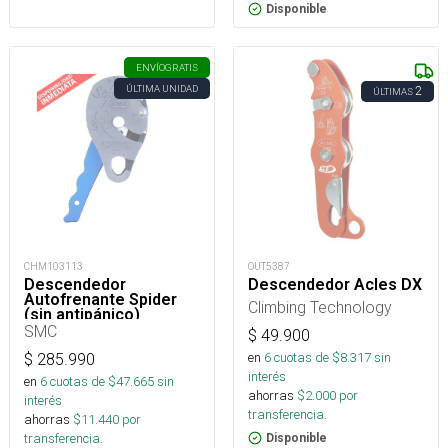
Disponible
ENVÍO
GRATIS
ÚLTIMA UNIDAD
2
ÚLTIMAS
CHM103113
OUT5387
Descendedor
Descendedor Acles DX
Autofrenante Spider
Climbing Technology
(sin antipánico)
SMC
$
49.900
en
6
cuotas de $
8.317
sin
$
285.990
interés
en
6
cuotas de $
47.665
sin
ahorras
$
2.000
por
interés
transferencia.
ahorras
$
11.440
por
transferencia.
Disponible