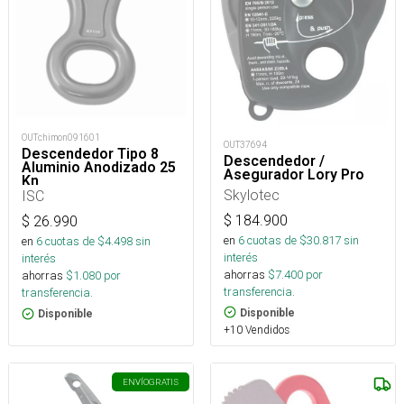
OUTchimon091601
OUT37694
Descendedor Tipo 8
Descendedor /
Aluminio Anodizado 25
Asegurador Lory Pro
Kn
Skylotec
ISC
$
184.900
$
26.990
en
6
cuotas de $
30.817
sin
en
6
cuotas de $
4.498
sin
interés
interés
ahorras
$
7.400
por
ahorras
$
1.080
por
transferencia.
transferencia.
Disponible
Disponible
+10 Vendidos
ENVÍO
GRATIS