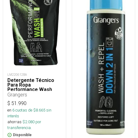
LM220612BA
Detergente Técnico
Para Ropa
Performance Wash
Grangers
$
51.990
en
6
cuotas de $
8.665
sin
interés
ahorras
$
2.080
por
transferencia.
Disponible