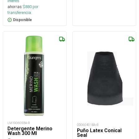
interés
ahorras
$
880
por
transferencia.
Disponible
LM190605BA-R
OD060401BA-R
Detergente Merino
Puño Latex Conical
Wash 300 Ml
Seal