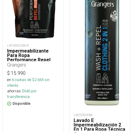
LM190602BA-R
Impermeabilizante
Para Ropa
Performance Repel
Plus Eco Refill 275 Ml
Grangers
$
15.990
en
6
cuotas de $
2.665
sin
interés
ahorras
$
640
por
transferencia.
Disponible
LM220606BA
Lavado E
Impermeabilización 2
En 1 Para Ropa Técnica