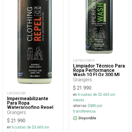
LM190610BA-R
Limpiador Técnico Para
Ropa Performance
Wash 10 Fl Oz 300 Ml
Grangers
$
21.990
LM220602BA
en
6
cuotas de $
3.665
sin
Impermeabilizante
interés
Para Ropa
ahorras
$
880
por
Waterproofing Repel
transferencia.
300 Ml
Grangers
Disponible
$
21.990
en
6
cuotas de $
3.665
sin