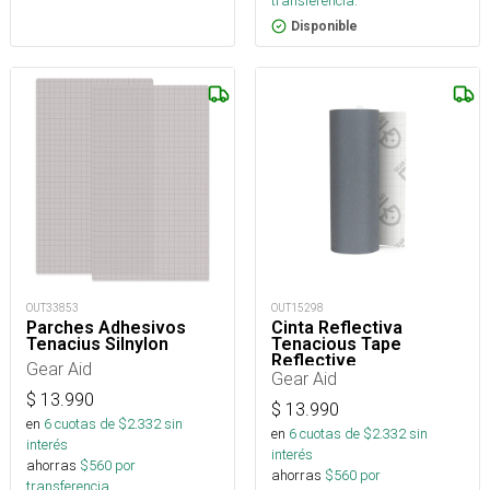
transferencia.
Disponible
OUT33853
OUT15298
Parches Adhesivos
Cinta Reflectiva
Tenacius Silnylon
Tenacious Tape
Reflective
Gear Aid
Gear Aid
$
13.990
$
13.990
en
6
cuotas de $
2.332
sin
en
6
cuotas de $
2.332
sin
interés
interés
ahorras
$
560
por
ahorras
$
560
por
transferencia.