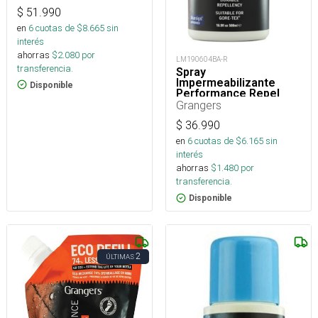
$
51.990
en
6
cuotas de $
8.665
sin
interés
ahorras
$
2.080
por
LM190604BA-R
transferencia.
Spray
Impermeabilizante
Disponible
Performance Repel
Plus 500 Ml
Grangers
$
36.990
en
6
cuotas de $
6.165
sin
interés
ahorras
$
1.480
por
transferencia.
Disponible
2
ÚLTIMAS