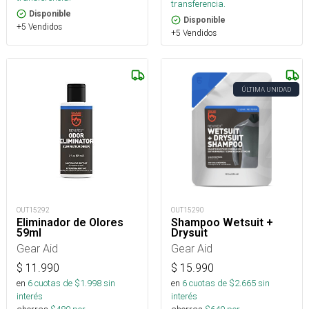
transferencia.
Disponible
Disponible
+5 Vendidos
+5 Vendidos
ÚLTIMA UNIDAD
OUT15292
OUT15290
Eliminador de Olores
Shampoo Wetsuit +
59ml
Drysuit
Gear Aid
Gear Aid
$
11.990
$
15.990
en
6
cuotas de $
1.998
sin
en
6
cuotas de $
2.665
sin
interés
interés