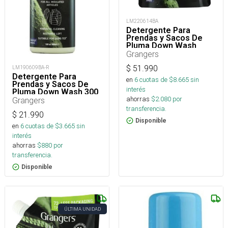
LM220614BA
Detergente Para
Prendas y Sacos De
Pluma Down Wash
Grangers
$
51.990
LM190609BA-R
Detergente Para
en
6
cuotas de $
8.665
sin
Prendas y Sacos De
interés
Pluma Down Wash 300
ahorras
$
2.080
por
Ml
Grangers
transferencia.
$
21.990
Disponible
en
6
cuotas de $
3.665
sin
interés
ahorras
$
880
por
transferencia.
Disponible
ÚLTIMA UNIDAD