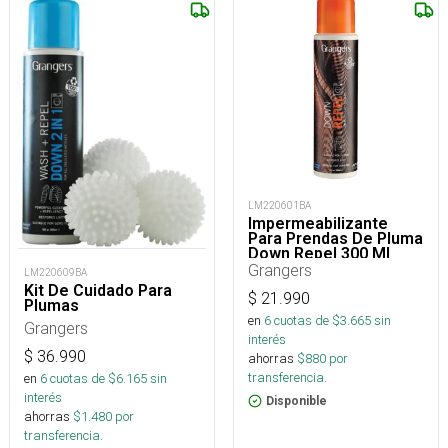
LM220601BA
Impermeabilizante
Para Prendas De Pluma
Down Repel 300 Ml
Grangers
LM220609BA
Kit De Cuidado Para
$
21.990
Plumas
en
6
cuotas de $
3.665
sin
Grangers
interés
$
36.990
ahorras
$
880
por
transferencia.
en
6
cuotas de $
6.165
sin
interés
Disponible
ahorras
$
1.480
por
transferencia.