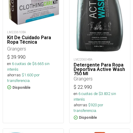
LM220610BA
Kit De Cuidado Para
Ropa Técnica
Grangers
$
39.990
LM220604BA
en
6
cuotas de $
6.665
sin
Detergente Para Ropa
Deportiva Active Wash
interés
750 Ml
ahorras
$
1.600
por
Grangers
transferencia.
$
22.990
Disponible
en
6
cuotas de $
3.832
sin
interés
ahorras
$
920
por
transferencia.
Disponible