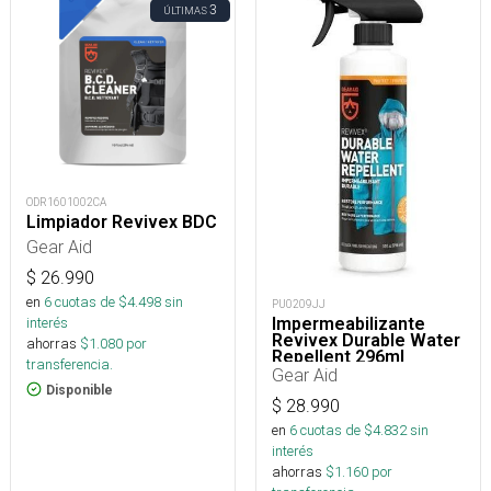
3
ÚLTIMAS
ODR1601002CA
Limpiador Revivex BDC
Gear Aid
$
26.990
en
6
cuotas de $
4.498
sin
PU0209JJ
interés
Impermeabilizante
Revivex Durable Water
ahorras
$
1.080
por
Repellent 296ml
transferencia.
Gear Aid
Disponible
$
28.990
en
6
cuotas de $
4.832
sin
interés
ahorras
$
1.160
por