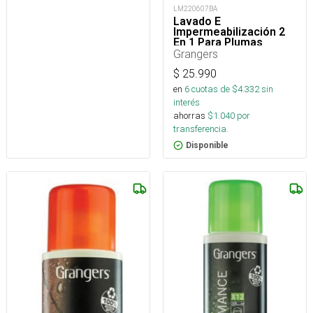
LM220607BA
Lavado E
Impermeabilización 2
En 1 Para Plumas
Grangers
$
25.990
en
6
cuotas de $
4.332
sin
interés
ahorras
$
1.040
por
transferencia.
Disponible