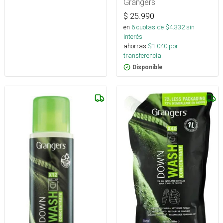
Grangers
$
25.990
en
6
cuotas de $
4.332
sin
interés
ahorras
$
1.040
por
transferencia.
Disponible