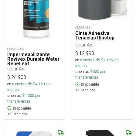
ODR082811
Cinta Adhesiva
Tenacius Ripstop
Gear Aid
ODR082905
$
12.990
Impermeabilizante
Revivex Durable Water
en
6
cuotas de $
2.165
sin
Repellent
interés
Gear Aid
ahorras
$
520
por
$
24.900
transferencia.
en
6
cuotas de $
4.150
sin
Disponible
interés
+5 Vendidos
ahorras
$
1.000
por
transferencia.
Disponible
+5 Vendidos