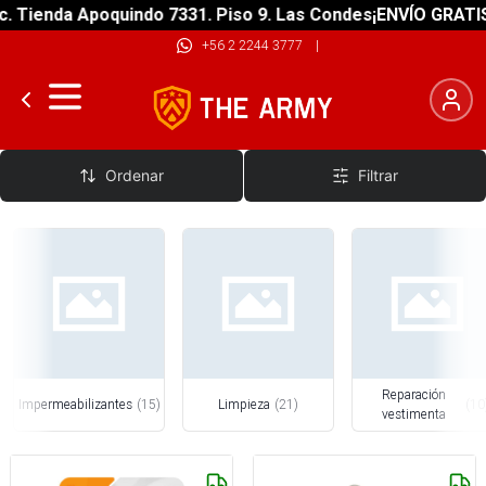
a Apoquindo 7331. Piso 9. Las Condes
¡ENVÍO GRATIS! sobre 
+56 2 2244 3777
|
Mantención Vestimenta
Ordenar
Filtrar
Reparación
Impermeabilizantes
(
15
)
Limpieza
(
21
)
(
10
vestimenta