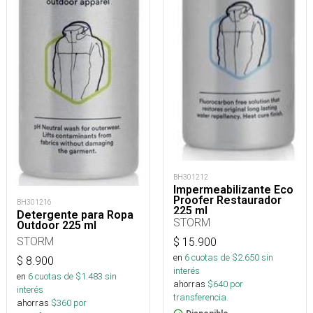
BH301212
Impermeabilizante Eco
Proofer Restaurador
BH301216
225 ml
Detergente para Ropa
STORM
Outdoor 225 ml
STORM
$
15.900
en
6
cuotas de $
2.650
sin
$
8.900
interés
en
6
cuotas de $
1.483
sin
ahorras
$
640
por
interés
transferencia.
ahorras
$
360
por