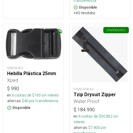
transferencia.
Disponible
+40 Vendidos
ENVÍO
GRATIS
ODR090401
Hebilla Plástica 25mm
Xped
$
990
TUSA010404-C
Tzip Drysuit Zipper
en
6
cuotas de $
165
sin interés
ahorras
$
40
por transferencia.
Water Proof
Disponible
$
184.990
en
6
cuotas de $
30.832
sin
interés
ahorras
$
7.400
por