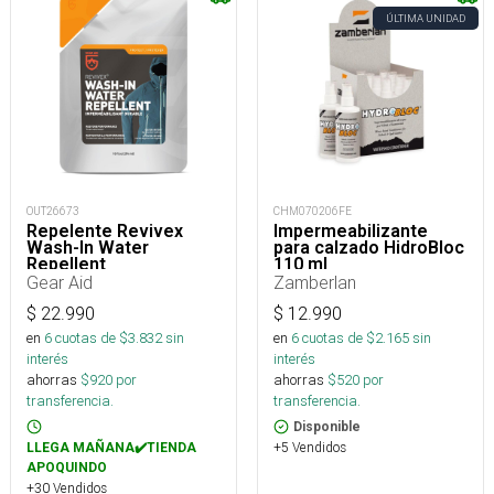
ÚLTIMA UNIDAD
OUT26673
CHM070206FE
Repelente Revivex
Impermeabilizante
Wash-In Water
para calzado HidroBloc
Repellent
110 ml
Gear Aid
Zamberlan
$
22.990
$
12.990
en
6
cuotas de $
3.832
sin
en
6
cuotas de $
2.165
sin
interés
interés
ahorras
$
920
por
ahorras
$
520
por
transferencia.
transferencia.
Disponible
+5 Vendidos
LLEGA MAÑANA✔️TIENDA
APOQUINDO
+30 Vendidos