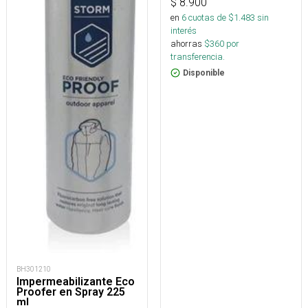
$
8.900
en
6
cuotas de $
1.483
sin
interés
ahorras
$
360
por
transferencia.
Disponible
BH301210
Impermeabilizante Eco
Proofer en Spray 225
ml