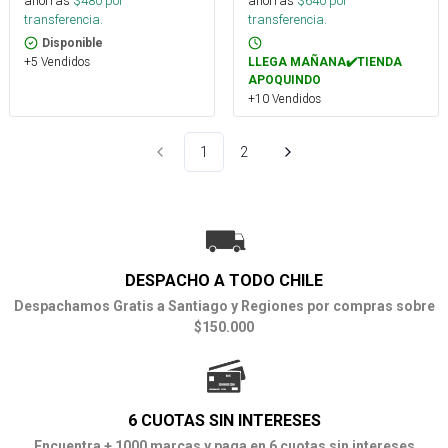
ahorras
$
480
por
ahorras
$
640
por
transferencia.
transferencia.
Disponible
+5 Vendidos
LLEGA MAÑANA✔️TIENDA
APOQUINDO
+10 Vendidos
1
2
DESPACHO A TODO CHILE
Despachamos Gratis a Santiago y Regiones por compras sobre
$150.000
6 CUOTAS SIN INTERESES
Encuentra + 1000 marcas y paga en 6 cuotas sin intereses