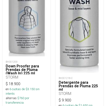
BH301209
Down Proofer para
Prendas de Pluma
(Wash In) 225 ml
STORM
BH301218-C
Detergente para
$
18.900
Prendas de Pluma 225
en
6
cuotas de $
3.150
sin
ml
STORM
interés
ahorras
$
760
por
$
9.900
transferencia.
en
6
cuotas de $
1.650
sin