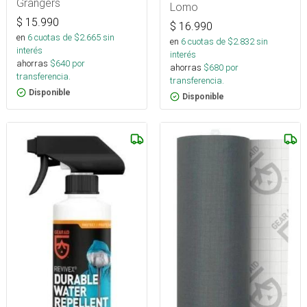
Grangers
Lomo
$
15.990
$
16.990
en
6
cuotas de $
2.665
sin
en
6
cuotas de $
2.832
sin
interés
interés
ahorras
$
640
por
ahorras
$
680
por
transferencia.
transferencia.
Disponible
Disponible