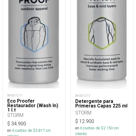
BH301211
BH301217
Eco Proofer
Detergente para
Restaurador (Wash In)
Primeras Capas 225 ml
1 Lt
STORM
STORM
$
12.900
$
34.900
en
6
cuotas de $
2.150
sin
en
6
cuotas de $
5.817
sin
interés