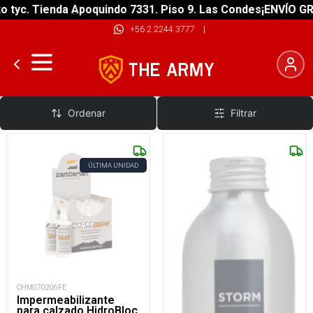
c. Tienda Apoquindo 7331. Piso 9. Las Condes
¡ENVÍO GRATIS
+56 2 2244 3777
|
Impermeabilizantes
Ordenar
Filtrar
ÚLTIMA UNIDAD
CHM070206FE
Impermeabilizante
para calzado HidroBloc