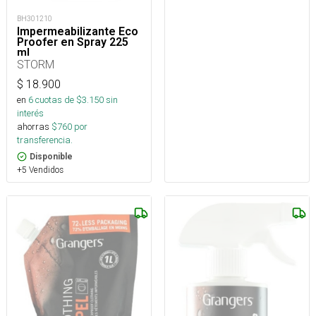
BH301210
Impermeabilizante Eco
Proofer en Spray 225
ml
STORM
$
18.900
en
6
cuotas de $
3.150
sin
interés
ahorras
$
760
por
transferencia.
Disponible
+5 Vendidos