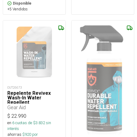
Disponible
+5 Vendidos
OUT26673
Repelente Revivex
Wash-In Water
Repellent
Gear Aid
$
22.990
en
6
cuotas de $
3.832
sin
interés
ahorras
$
920
por