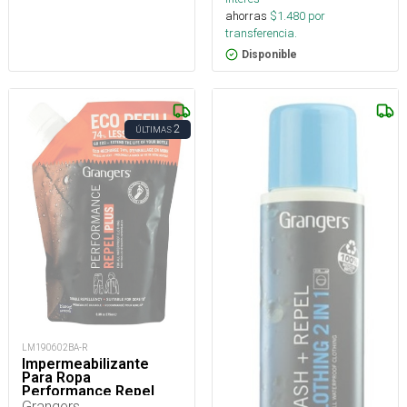
ahorras
$
1.480
por
transferencia.
Disponible
2
ÚLTIMAS
LM190602BA-R
Impermeabilizante
Para Ropa
Performance Repel
Plus Eco Refill 275 Ml
Grangers