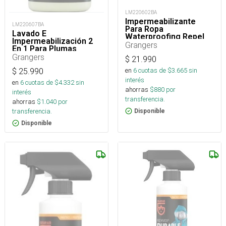
LM220602BA
Impermeabilizante
LM220607BA
Para Ropa
Lavado E
Waterproofing Repel
Impermeabilización 2
300 Ml
Grangers
En 1 Para Plumas
Grangers
$
21.990
en
6
cuotas de $
3.665
sin
$
25.990
interés
en
6
cuotas de $
4.332
sin
ahorras
$
880
por
interés
transferencia.
ahorras
$
1.040
por
transferencia.
Disponible
Disponible