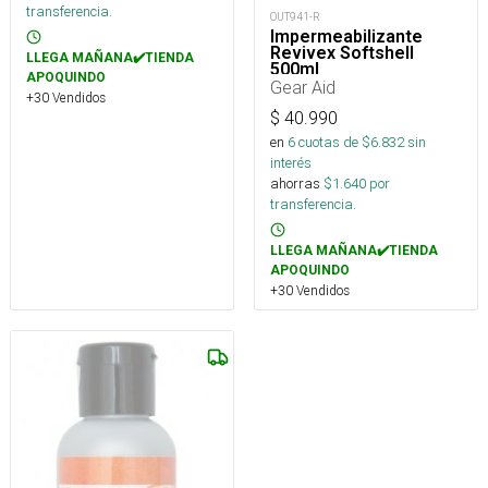
transferencia.
OUT941-R
Impermeabilizante
Revivex Softshell
LLEGA MAÑANA✔️TIENDA
500ml
APOQUINDO
Gear Aid
+30 Vendidos
$
40.990
en
6
cuotas de $
6.832
sin
interés
ahorras
$
1.640
por
transferencia.
LLEGA MAÑANA✔️TIENDA
APOQUINDO
+30 Vendidos