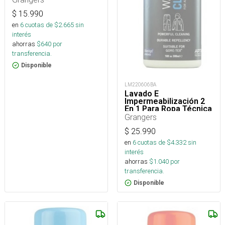
$
15.990
en
6
cuotas de $
2.665
sin
interés
ahorras
$
640
por
transferencia.
Disponible
LM220606BA
Lavado E
Impermeabilización 2
En 1 Para Ropa Técnica
Grangers
$
25.990
en
6
cuotas de $
4.332
sin
interés
ahorras
$
1.040
por
transferencia.
Disponible