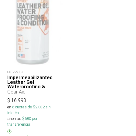
OUT7991-C
Impermeabilizantes
Leather Gel
Waterproofing &
Conditioner
Gear Aid
$
16.990
en
6
cuotas de $
2.832
sin
interés
ahorras
$
680
por
transferencia.