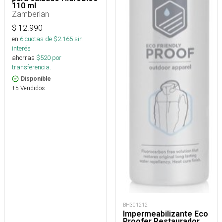
110 ml
Zamberlan
$
12.990
en
6
cuotas de $
2.165
sin
interés
ahorras
$
520
por
transferencia.
Disponible
+5 Vendidos
BH301212
Impermeabilizante Eco
Proofer Restaurador