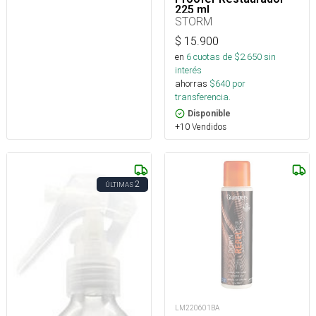
225 ml
STORM
$
15.900
en
6
cuotas de $
2.650
sin
interés
ahorras
$
640
por
transferencia.
Disponible
+10 Vendidos
2
ÚLTIMAS
LM220601BA