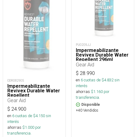
PU0209JJ
Impermeabilizante
Revivex Durable Water
Repellent 296ml
Gear Aid
$
28.990
en
6
cuotas de $
4.832
sin
ODR082905
Impermeabilizante
interés
Revivex Durable Water
ahorras
$
1.160
por
Repellent
transferencia.
Gear Aid
Disponible
$
24.900
+40 Vendidos
en
6
cuotas de $
4.150
sin
interés
ahorras
$
1.000
por
transferencia.