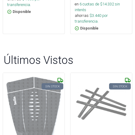
en
6
cuotas de $
14.332
sin
transferencia.
interés
Disponible
ahorras
$
3.440
por
transferencia.
Disponible
Últimos Vistos
SIN STOCK
SIN STOCK