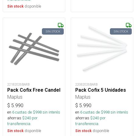
disponible
Sin stock
SIN STOCK
SIN STOCK
22182026BARB
22082026BARB
Pack Cofix Free Candel
Pack Cofix 5 Unidades
Maplus
Maplus
$
5.990
$
5.990
en
6
cuotas de $
998
sin interés
en
6
cuotas de $
998
sin interés
ahorras
$
240
por
ahorras
$
240
por
transferencia.
transferencia.
disponible
disponible
Sin stock
Sin stock