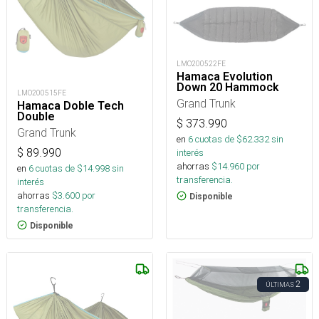
LMO200522FE
Hamaca Evolution
Down 20 Hammock
LMO200515FE
Grand Trunk
Hamaca Doble Tech
Double
$
373.990
Grand Trunk
en
6
cuotas de $
62.332
sin
$
89.990
interés
ahorras
$
14.960
por
en
6
cuotas de $
14.998
sin
transferencia.
interés
ahorras
$
3.600
por
Disponible
transferencia.
Disponible
2
ÚLTIMAS