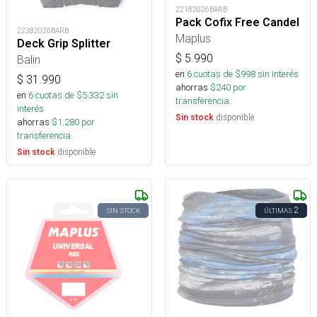
22182026BARB
Pack Cofix Free Candel
22382026BARB
Maplus
Deck Grip Splitter
$
5.990
Balin
en
6
cuotas de $
998
sin interés
$
31.990
ahorras
$
240
por
en
6
cuotas de $
5.332
sin
transferencia.
interés
disponible
Sin stock
ahorras
$
1.280
por
transferencia.
disponible
Sin stock
2
SIN STOCK
ÚLTIMAS