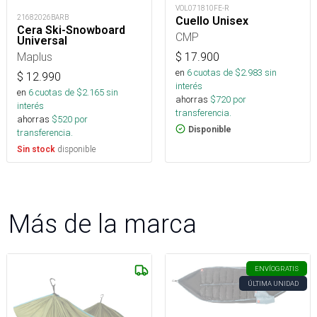
VOL071810FE-R
21682026BARB
Cuello Unisex
Cera Ski-Snowboard
CMP
Universal
Maplus
$
17.900
en
6
cuotas de $
2.983
sin
$
12.990
interés
en
6
cuotas de $
2.165
sin
ahorras
$
720
por
interés
transferencia.
ahorras
$
520
por
Disponible
transferencia.
disponible
Sin stock
Más de la marca
ENVÍO
GRATIS
ÚLTIMA UNIDAD