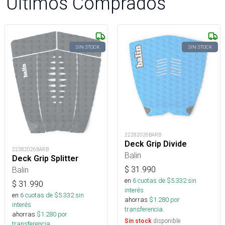
Últimos Comprados
SIN STOCK
SIN STOCK
22282026BARB
Deck Grip Divide
22382026BARB
Balin
Deck Grip Splitter
$
31.990
Balin
en
6
cuotas de $
5.332
sin
$
31.990
interés
en
6
cuotas de $
5.332
sin
ahorras
$
1.280
por
interés
transferencia.
ahorras
$
1.280
por
disponible
Sin stock
transferencia.