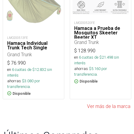
LMO200520FE
Hamaca a Prueba de
Mosquitos Skeeter
Beeter XT
LMO200513FE
Grand Trunk
Hamaca Individual
Trunk Tech Single
$
128.990
Grand Trunk
en
6
cuotas de $
21.498
sin
$
76.990
interés
ahorras
$
5.160
por
en
6
cuotas de $
12.832
sin
transferencia.
interés
ahorras
$
3.080
por
Disponible
transferencia.
Disponible
Ver más de la marca