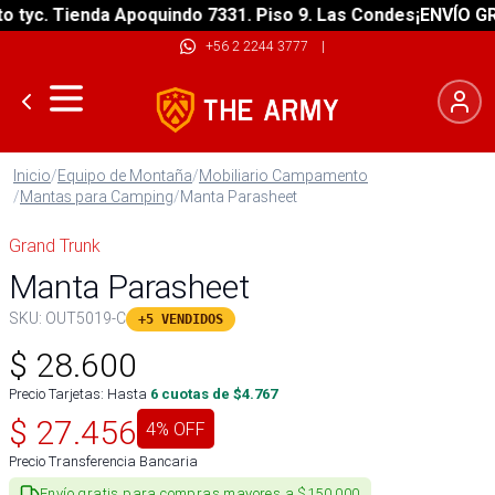
yc. Tienda Apoquindo 7331. Piso 9. Las Condes
¡ENVÍO GRATI
+56 2 2244 3777
|
Inicio
/
Equipo de Montaña
/
Mobiliario Campamento
/
Mantas para Camping
/
Manta Parasheet
Grand Trunk
Manta Parasheet
SKU:
OUT5019-C
+5 VENDIDOS
$
28.600
Precio Tarjetas: Hasta
6
cuotas de $
4.767
$
27.456
4
% OFF
Precio Transferencia Bancaria
Envío gratis para compras mayores a $150.000