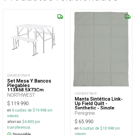
GM280413NA-R
Set Mesa Y Bancos
Plegables
113X68.5X73Cm
LM240507BA-R
NORTHWEST
Manta Sintética Link-
Up Field Quilt -
$
119.990
Synthetic - Single
en
6
cuotas de $
19.998
sin
Peregrine
interés
$
65.990
ahorras
$
4.800
por
transferencia.
en
6
cuotas de $
10.998
sin
interés
Disponible