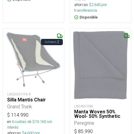
ahorras
$
2.640
por
transferencia.
Disponible
2
ÚLTIMAS
LMO200517FE-R
Silla Mantis Chair
Grand Trunk
LM240510BA
Manta Woven 50%
$
114.990
Wool- 50% Synthetic
en
6
cuotas de $
19.165
sin
Peregrine
interés
$
85.990
ahorras
$
4.600
por