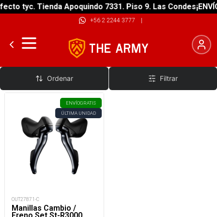
ecto tyc. Tienda Apoquindo 7331. Piso 9. Las Condes
¡ENVÍO
+56 2 2244 3777
|
Manillas de Frenos Ruta
Ordenar
Filtrar
ENVÍO
GRATIS
ÚLTIMA UNIDAD
OUT27871-C
Manillas Cambio /
Freno Set St-R3000