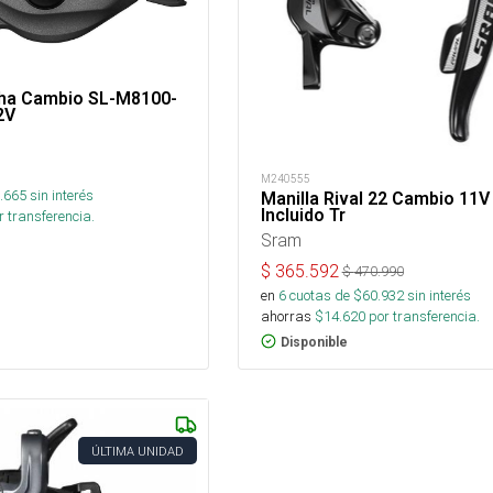
cha Cambio SL-M8100-
2V
M240555
.665
sin interés
Manilla Rival 22 Cambio 11V
Incluido Tr
 transferencia.
Sram
$
365.592
$
470.990
en
6
cuotas de $
60.932
sin interés
ahorras
$
14.620
por transferencia.
Disponible
ÚLTIMA UNIDAD