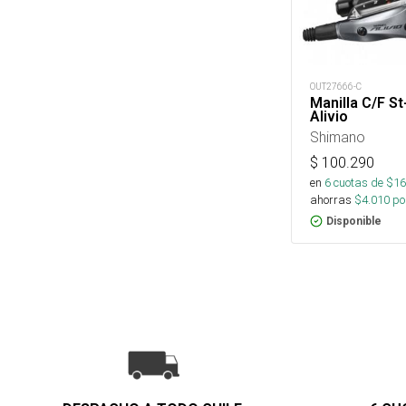
OUT27666-C
Manilla C/F St
Alivio
Shimano
$
100.290
en
6
cuotas de $
16
ahorras
$
4.010
por
Disponible