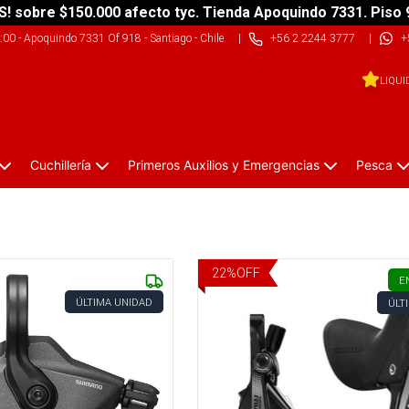
S! sobre $150.000 afecto tyc. Tienda Apoquindo 7331. Piso 
9:00
-
Apoquindo 7331 Of 918 - Santiago - Chile
|
+56 2 2244 3777
|
+
LIQUI
Cuchillería
Primeros Auxilios y Emergencias
Pesca
22
%
OFF
E
ÚLTIMA UNIDAD
ÚLT