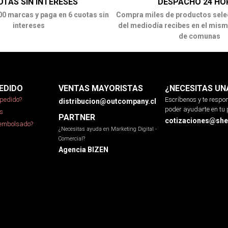
OTAS SIN INTERESES
DESPACHO 24 HO
00 marcas y paga en 6 cuotas sin
Compra miles de productos sele
intereses
del mediodía recibes en el mism
de comunas
EDIDO
VENTAS MAYORISTAS
¿NECESITAS UN
pedido?
Escríbenos y te resp
distribucion@outcompany.cl
poder ayudarte en tu 
s
PARTNER
cotizaciones@sher
eembolsado?
¿Necesitas ayuda en Marketing Digital -
Comercial?
Agencia BIZEN