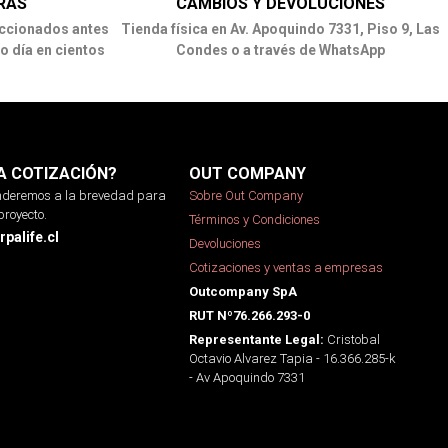
RAS
CAMBIOS Y DEVOLUCIONES
ccionados antes
Tienda física en Av. Apoquindo 7331, Piso 9, Las
o día en cientos
Condes o a través de WhatsApp
A COTIZACIÓN?
OUT COMPANY
onderemos a la brevedad para
Sobre Out Company
proyecto.
Términos y Condiciones
palife.cl
Devoluciones
Cotizaciones y ventas a empresas
Outcompany SpA
RUT Nº76.266.293-0
Cristobal
Representante Legal:
Octavio Alvarez Tapia - 16.366.285-k
- Av Apoquindo 7331