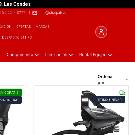
9. Las Condes
56 2 2244 3777
|
info@sherpalife.cl
DACIÓN
OFERTAS
MARCAS
DESPACHO 24 HRS
Campamento
Iluminación
Rental Equipo
Ordenar
por
NVÍO
GRATIS
ÚLTIMA UNIDAD
IMA UNIDAD