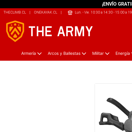
¡ENVÍO GRATI
THECLIMB.CL
|
ONEKAYAK.CL
|
SHERPALIFE.CL
Lun. - Vie. 10:30 a 14:30 - 15:00 a 1
Armería
Arcos y Ballestas
Militar
Energía
Manillas de Frenos con Shifter