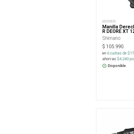
AI020826
Manilla Dere
R DEORE XT 1
Shimano
$
105.990
en
6
cuotas de $
17
ahorras
$
4.240
por
Disponible