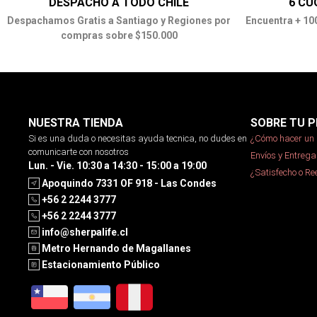
DESPACHO A TODO CHILE
6 CU
Despachamos Gratis a Santiago y Regiones por
Encuentra + 10
compras sobre $150.000
NUESTRA TIENDA
SOBRE TU P
Si es una duda o necesitas ayuda tecnica, no dudes en
¿Cómo hacer un 
comunicarte con nosotros
Envíos y Entrega
Lun. - Vie. 10:30 a 14:30 - 15:00 a 19:00
¿Satisfecho o R
Apoquindo 7331 OF 918 - Las Condes
+56 2 2244 3777
+56 2 2244 3777
info@sherpalife.cl
Metro Hernando de Magallanes
Estacionamiento Público