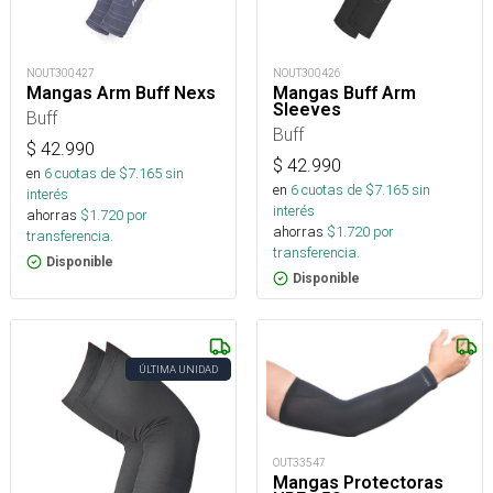
NOUT300427
NOUT300426
Mangas Arm Buff Nexs
Mangas Buff Arm
Sleeves
Buff
Buff
$
42.990
$
42.990
en
6
cuotas de $
7.165
sin
en
6
cuotas de $
7.165
sin
interés
interés
ahorras
$
1.720
por
ahorras
$
1.720
por
transferencia.
transferencia.
Disponible
Disponible
ÚLTIMA UNIDAD
OUT33547
Mangas Protectoras