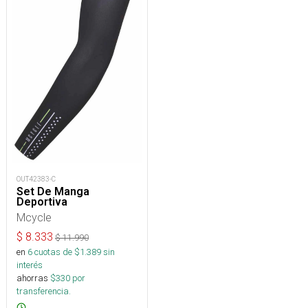
OUT42383-C
Set De Manga
Deportiva
Mcycle
$
8.333
$
11.990
en
6
cuotas de $
1.389
sin
interés
ahorras
$
330
por
transferencia.