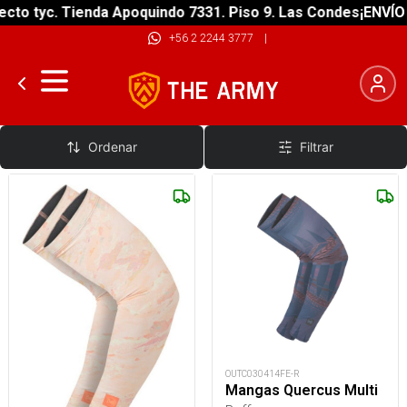
to tyc. Tienda Apoquindo 7331. Piso 9. Las Condes
¡ENVÍO G
+56 2 2244 3777
|
Mangas de Compresion
Ordenar
Filtrar
OUTC030414FE-R
Mangas Quercus Multi