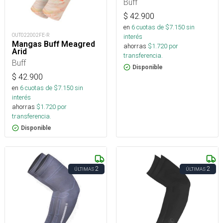
Buff
$
42.900
en
6
cuotas de $
7.150
sin
OUT022002FE-R
interés
Mangas Buff Meagred
ahorras
$
1.720
por
Arid
transferencia.
Buff
Disponible
$
42.900
en
6
cuotas de $
7.150
sin
interés
ahorras
$
1.720
por
transferencia.
Disponible
2
2
ÚLTIMAS
ÚLTIMAS