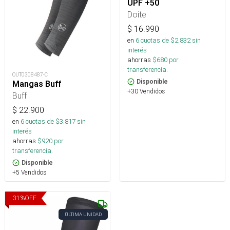
UPF +50
Doite
$
16.990
en
6
cuotas de $
2.832
sin
interés
ahorras
$
680
por
transferencia.
OUT0308487-C
Disponible
Mangas Buff
+30 Vendidos
Buff
$
22.900
en
6
cuotas de $
3.817
sin
interés
ahorras
$
920
por
transferencia.
Disponible
+5 Vendidos
31
%
OFF
ÚLTIMA UNIDAD