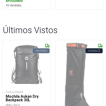
APOQUINDO
+5 Vendidos
Últimos Vistos
2
SIN STOCK
ÚLTIMAS
24282026BARB
Mochila Aukan Dry
Backpack 30L
Why Not