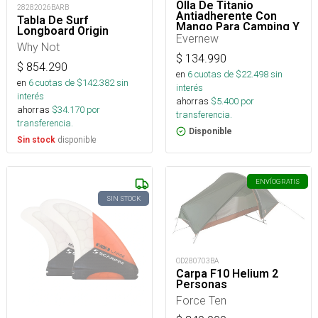
Olla De Titanio
28282026BARB
Antiadherente Con
Tabla De Surf
Mango Para Camping Y
Longboard Origin
Trekking- 900 Ml
Evernew
Why Not
$
134.990
$
854.290
en
6
cuotas de $
22.498
sin
en
6
cuotas de $
142.382
sin
interés
interés
ahorras
$
5.400
por
ahorras
$
34.170
por
transferencia.
transferencia.
Disponible
disponible
Sin stock
ENVÍO
GRATIS
SIN STOCK
OD280703BA
Carpa F10 Helium 2
Personas
Force Ten