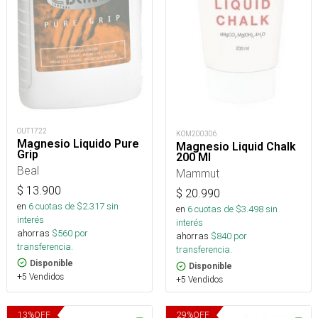
OUT1722
KOM200306
Magnesio Liquido Pure
Magnesio Liquid Chalk
Grip
200 Ml
Beal
Mammut
$
13.900
$
20.990
en
6
cuotas de $
2.317
sin
en
6
cuotas de $
3.498
sin
interés
interés
ahorras
$
560
por
ahorras
$
840
por
transferencia.
transferencia.
Disponible
Disponible
+5 Vendidos
+5 Vendidos
13
%
OFF
29
%
OFF