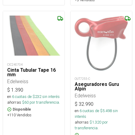
CIC240704
Cinta Tubular Tape 16
mm
OUT7255-C
Edelweiss
Aseguradores Guru
Alpin
$
1.390
Edelweiss
en
6
cuotas de $
232
sin interés
ahorras
$
60
por transferencia.
$
32.990
Disponible
en
6
cuotas de $
5.498
sin
+110 Vendidos
interés
ahorras
$
1.320
por
transferencia.