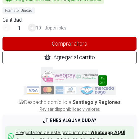
Formato
:
Unidad
Cantidad:
-
+
10+ disponibles
Comprar ahora
Agregar al carrito
4%
OFF
Despacho domicilio a
Santiago y Regiones
Revisar disponibilidad y valores
¿TIENES ALGUNA DUDA?
Pregúntanos de este producto por
Whatsapp AQUÍ