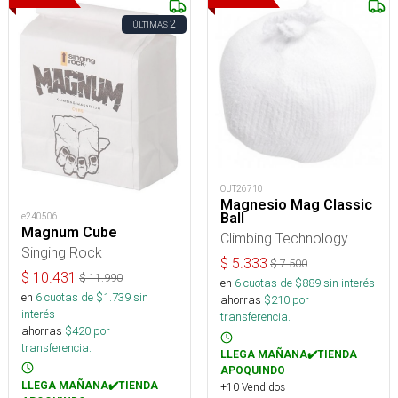
2
ÚLTIMAS
OUT26710
Magnesio Mag Classic
Ball
e240506
Magnum Cube
Climbing Technology
Singing Rock
$
5.333
$
7.500
$
10.431
$
11.990
en
6
cuotas de $
889
sin interés
en
6
cuotas de $
1.739
sin
ahorras
$
210
por
interés
transferencia.
ahorras
$
420
por
transferencia.
LLEGA MAÑANA✔️TIENDA
APOQUINDO
LLEGA MAÑANA✔️TIENDA
+10 Vendidos