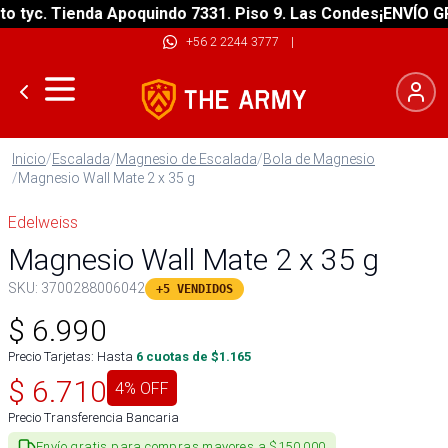
yc. Tienda Apoquindo 7331. Piso 9. Las Condes
¡ENVÍO GRATI
+56 2 2244 3777
|
Inicio
/
Escalada
/
Magnesio de Escalada
/
Bola de Magnesio
/
Magnesio Wall Mate 2 x 35 g
Edelweiss
Magnesio Wall Mate 2 x 35 g
SKU:
3700288006042
+5 VENDIDOS
$
6.990
Precio Tarjetas: Hasta
6
cuotas de $
1.165
$
6.710
4
% OFF
Precio Transferencia Bancaria
Envío gratis para compras mayores a $150.000