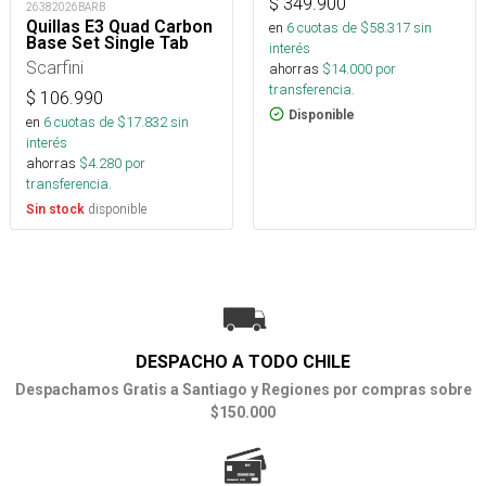
$
349.900
26382026BARB
Quillas E3 Quad Carbon
en
6
cuotas de $
58.317
sin
Base Set Single Tab
interés
Scarfini
ahorras
$
14.000
por
transferencia.
$
106.990
Disponible
en
6
cuotas de $
17.832
sin
interés
ahorras
$
4.280
por
transferencia.
disponible
Sin stock
DESPACHO A TODO CHILE
Despachamos Gratis a Santiago y Regiones por compras sobre
$150.000