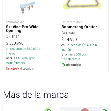
27882026BARB
LM13052606NAD
Ski Vise Pro Wide
Boomerang Orbiter
Opening
Aerobie
Ski Man
$
14.990
$
358.990
en
6
cuotas de $
2.498
sin
en
6
cuotas de $
59.832
sin
interés
interés
ahorras
$
600
por
ahorras
$
14.360
por
transferencia.
transferencia.
Disponible
disponible
Sin stock
Más de la marca