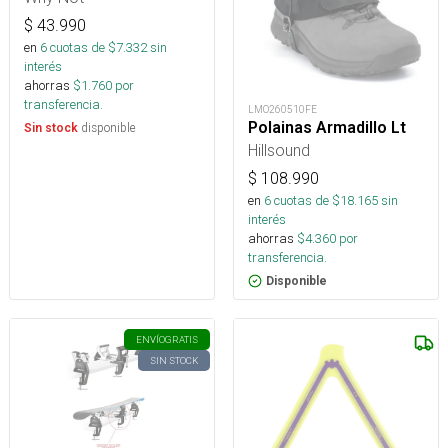
$
43.990
en
6
cuotas de $
7.332
sin
interés
ahorras
$
1.760
por
transferencia.
LMO260510FE
Polainas Armadillo Lt
disponible
Sin stock
Hillsound
$
108.990
en
6
cuotas de $
18.165
sin
interés
ahorras
$
4.360
por
transferencia.
Disponible
ENVÍO
GRATIS
SIN STOCK