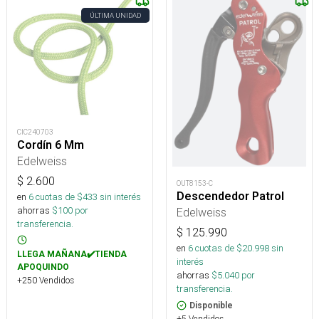
ÚLTIMA UNIDAD
CIC240703
Cordín 6 Mm
Edelweiss
$
2.600
OUT8153-C
Descendedor Patrol
en
6
cuotas de $
433
sin interés
ahorras
$
100
por
Edelweiss
transferencia.
$
125.990
en
6
cuotas de $
20.998
sin
LLEGA MAÑANA✔️TIENDA
interés
APOQUINDO
ahorras
$
5.040
por
+250 Vendidos
transferencia.
Disponible
+5 Vendidos