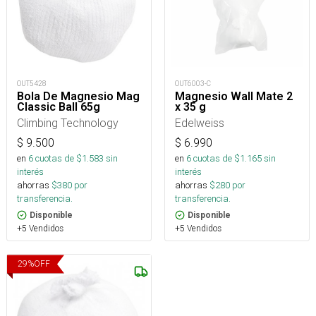
OUT6003-C
OUT5428
Magnesio Wall Mate 2
Bola De Magnesio Mag
x 35 g
Classic Ball 65g
Edelweiss
Climbing Technology
$
6.990
$
9.500
en
6
cuotas de $
1.165
sin
en
6
cuotas de $
1.583
sin
interés
interés
ahorras
$
280
por
ahorras
$
380
por
transferencia.
transferencia.
Disponible
Disponible
+5 Vendidos
+5 Vendidos
29
%
OFF