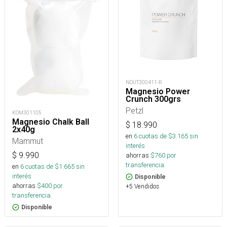
NOUT300411-R
Magnesio Power
Crunch 300grs
Petzl
KOM301105
Magnesio Chalk Ball
$
18.990
2x40g
en
6
cuotas de $
3.165
sin
Mammut
interés
$
9.990
ahorras
$
760
por
transferencia.
en
6
cuotas de $
1.665
sin
interés
Disponible
ahorras
$
400
por
+5 Vendidos
transferencia.
Disponible