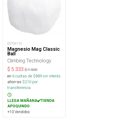
OUT26710
Magnesio Mag Classic
Ball
Climbing Technology
$
5.333
$
7.500
en
6
cuotas de $
889
sin interés
ahorras
$
210
por
transferencia.
LLEGA MAÑANA✔️TIENDA
APOQUINDO
+10 Vendidos