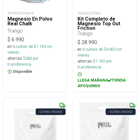
TRA180202NAD-R
TRA200223NAD
Magnesio En Polvo
Kit Completo de
Real Chalk
Magnesio Top Out
Friction
Trango
Trango
$
6.990
$
28.990
en
6
cuotas de $
1.165
sin
en
6
cuotas de $
4.832
sin
interés
interés
ahorras
$
280
por
ahorras
$
1.160
por
transferencia.
transferencia.
Disponible
LLEGA MAÑANA✔️TIENDA
APOQUINDO
ÚLTIMA UNIDAD
ÚLTIMA UNIDAD