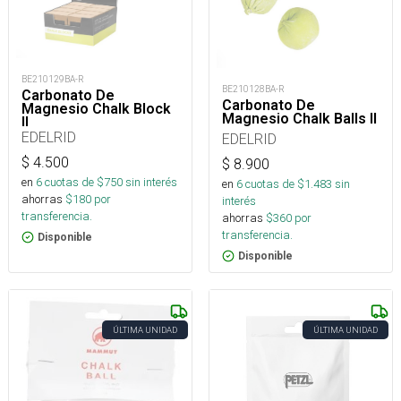
BE210129BA-R
BE210128BA-R
Carbonato De
Carbonato De
Magnesio Chalk Block
Magnesio Chalk Balls II
II
EDELRID
EDELRID
$
4.500
$
8.900
en
6
cuotas de $
750
sin interés
en
6
cuotas de $
1.483
sin
ahorras
$
180
por
interés
transferencia.
ahorras
$
360
por
transferencia.
Disponible
Disponible
ÚLTIMA UNIDAD
ÚLTIMA UNIDAD