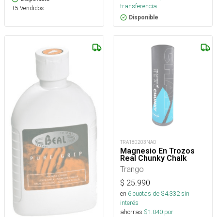
transferencia.
+5 Vendidos
Disponible
TRA180203NAD
Magnesio En Trozos
Real Chunky Chalk
Trango
$
25.990
en
6
cuotas de $
4.332
sin
interés
ahorras
$
1.040
por