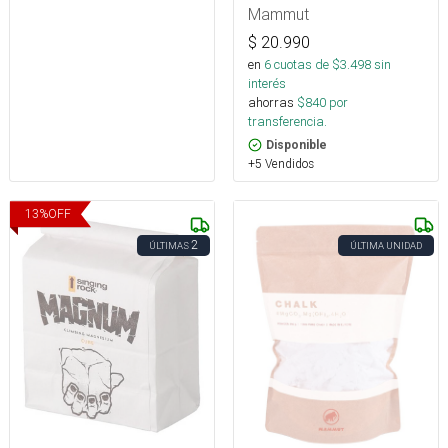
Mammut
$
20.990
en
6
cuotas de $
3.498
sin
interés
ahorras
$
840
por
transferencia.
Disponible
+5 Vendidos
13
%
OFF
2
ÚLTIMAS
ÚLTIMA UNIDAD