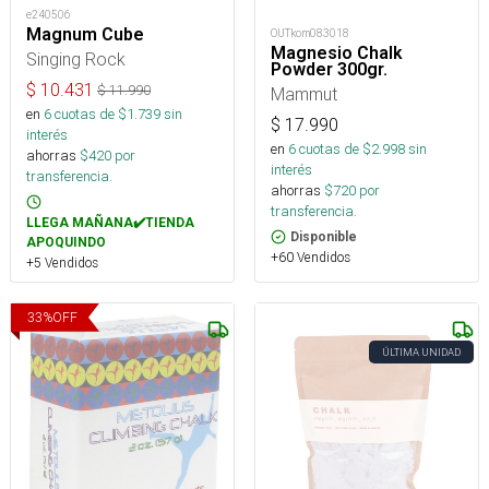
e240506
Magnum Cube
OUTkom083018
Magnesio Chalk
Singing Rock
Powder 300gr.
$
10.431
$
11.990
Mammut
en
6
cuotas de $
1.739
sin
$
17.990
interés
en
6
cuotas de $
2.998
sin
ahorras
$
420
por
interés
transferencia.
ahorras
$
720
por
transferencia.
LLEGA MAÑANA✔️TIENDA
Disponible
APOQUINDO
+60 Vendidos
+5 Vendidos
33
%
OFF
ÚLTIMA UNIDAD