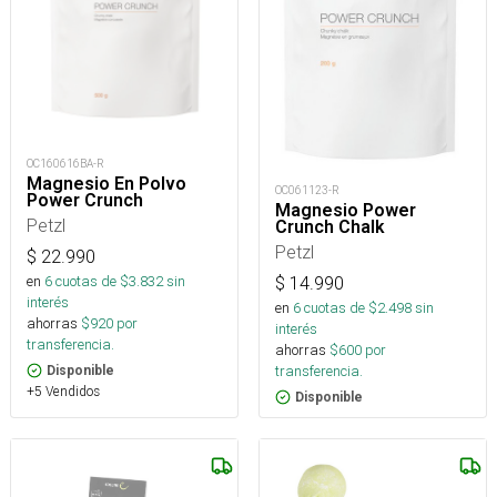
OC160616BA-R
Magnesio En Polvo
OC061123-R
Power Crunch
Magnesio Power
Petzl
Crunch Chalk
Petzl
$
22.990
en
6
cuotas de $
3.832
sin
$
14.990
interés
en
6
cuotas de $
2.498
sin
ahorras
$
920
por
interés
transferencia.
ahorras
$
600
por
transferencia.
Disponible
+5 Vendidos
Disponible