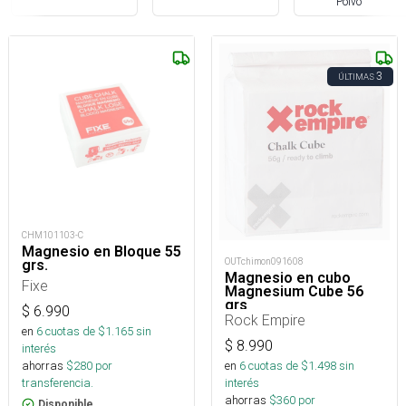
Polvo
3
ÚLTIMAS
CHM101103-C
Magnesio en Bloque 55
OUTchimon091608
grs.
Magnesio en cubo
Fixe
Magnesium Cube 56
grs
$
6.990
Rock Empire
en
6
cuotas de $
1.165
sin
$
8.990
interés
ahorras
$
280
por
en
6
cuotas de $
1.498
sin
transferencia.
interés
ahorras
$
360
por
Disponible