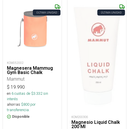
ÚLTIMA UNIDAD
ÚLTIMA UNIDAD
KOM052002
Magnesera Mammug
Gym Basic Chalk
Mammut
$
19.990
en
6
cuotas de $
3.332
sin
interés
ahorras
$
800
por
transferencia.
Disponible
KOM200306
Magnesio Liquid Chalk
200 Ml