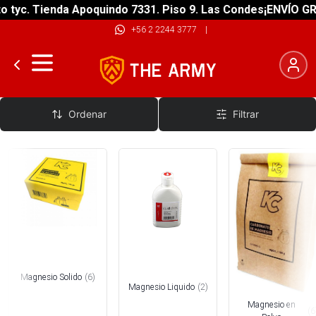
c. Tienda Apoquindo 7331. Piso 9. Las Condes
¡ENVÍO GRATIS
+56 2 2244 3777
|
Magnesio de Escalada
Ordenar
Filtrar
Magnesio Solido
(
6
)
Magnesio Liquido
(
2
)
Magnesio en
(
6