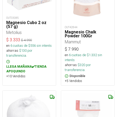
OUT33085
Magnesio Cubo 2 oz
(57 g)
OUT42844
Magnesio Chalk
Metolius
Powder 100Gr
$
3.333
$
4.990
Mammut
en
6
cuotas de $
556
sin interés
$
7.990
ahorras
$
130
por
en
6
cuotas de $
1.332
sin
transferencia.
interés
ahorras
$
320
por
LLEGA MAÑANA✔️TIENDA
transferencia.
APOQUINDO
Disponible
+10 Vendidos
+5 Vendidos