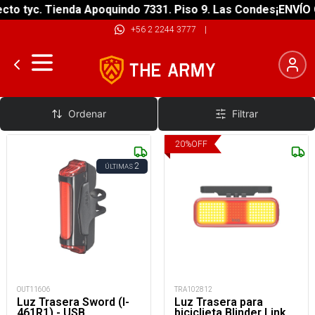
o tyc. Tienda Apoquindo 7331. Piso 9. Las Condes
¡ENVÍO GR
+56 2 2244 3777
|
Luces Traseras
Ordenar
Filtrar
20
%
OFF
2
ÚLTIMAS
OUT11606
TRA102812
Luz Trasera Sword (I-
Luz Trasera para
461R1) - USB
biciclieta Blinder Link