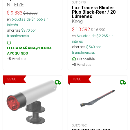
OUT16770
NITEIZE
Luz Trasera Blinder
Plus Black-Rear / 20
$
9.333
$
12.990
Lúmenes
en
6
cuotas de $
1.556
sin
Knog
interés
$
13.592
$
16.990
ahorras
$
370
por
en
6
cuotas de $
2.265
sin
transferencia.
interés
ahorras
$
540
por
LLEGA MAÑANA✔️TIENDA
transferencia.
APOQUINDO
+5 Vendidos
Disponible
+5 Vendidos
33
%
OFF
13
%
OFF
OUT7648-C