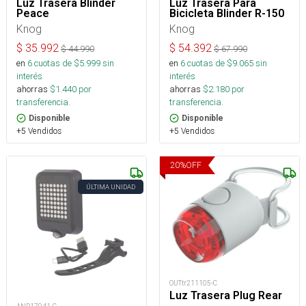
Luz Trasera Blinder
Luz Trasera Para
Peace
Bicicleta Blinder R-150
Knog
Knog
$
35.992
$
54.392
$
44.990
$
67.990
en
6
cuotas de $
5.999
sin
en
6
cuotas de $
9.065
sin
interés
interés
ahorras
$
1.440
por
ahorras
$
2.180
por
transferencia.
transferencia.
Disponible
Disponible
+5 Vendidos
+5 Vendidos
20
%
OFF
ÚLTIMA UNIDAD
OUTtr211105-C
Luz Trasera Plug Rear