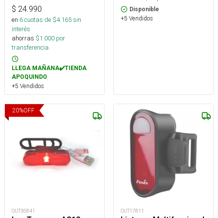
$
24.990
Disponible
+5 Vendidos
en
6
cuotas de $
4.165
sin
interés
ahorras
$
1.000
por
transferencia.
LLEGA MAÑANA✔️TIENDA
APOQUINDO
+5 Vendidos
20
%
OFF
OUT36841
OUT17811