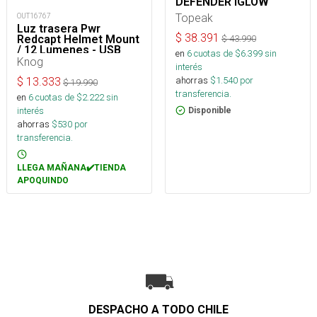
DEFENDER iGLOW
Topeak
OUT16767
Luz trasera Pwr
$
38.391
Redcapt Helmet Mount
$
43.990
/ 12 Lumenes - USB
en
6
cuotas de $
6.399
sin
Knog
interés
ahorras
$
1.540
por
$
13.333
$
19.990
transferencia.
en
6
cuotas de $
2.222
sin
interés
Disponible
ahorras
$
530
por
transferencia.
LLEGA MAÑANA✔️TIENDA
APOQUINDO
DESPACHO A TODO CHILE