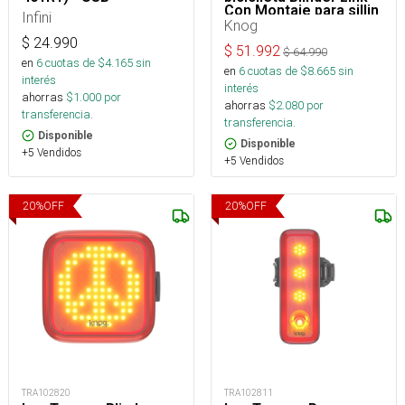
Con Montaje para sillin
Infini
Knog
$
24.990
$
51.992
$
64.990
en
6
cuotas de $
4.165
sin
en
6
cuotas de $
8.665
sin
interés
interés
ahorras
$
1.000
por
ahorras
$
2.080
por
transferencia.
transferencia.
Disponible
Disponible
+5 Vendidos
+5 Vendidos
20
%
OFF
20
%
OFF
TRA102820
TRA102811