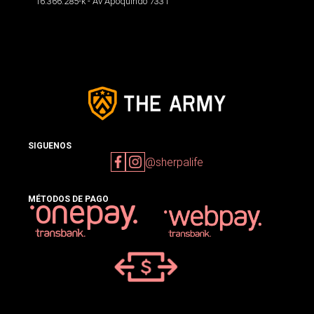
16.366.285-k - Av Apoquindo 7331
SIGUENOS
@sherpalife
MÉTODOS DE PAGO