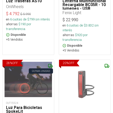
Luz Traseras AS10
Linterna Multifuncional
Recargable BC05R - 10
OnWheels
lumenes - USB
Fenix Light
$
4.792
$
5.990
en
6
cuotas de $
799
sin interés
$
22.990
ahorras
$
190
por
en
6
cuotas de $
3.832
sin
transferencia.
interés
ahorras
$
920
por
Disponible
+5 Vendidos
transferencia.
Disponible
+5 Vendidos
28
%
OFF
20
%
OFF
ÚLTIMA UNIDAD
OUT15524
Luz Para Bicicletas
SpokeLit