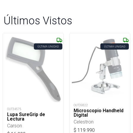
Últimos Vistos
ÚLTIMA UNIDAD
ÚLTIMA UNIDAD
OUT39822
OUT34575
Microscopio Handheld
Lupa SureGrip de
Digital
Lectura
Celestron
Carson
$
119.990