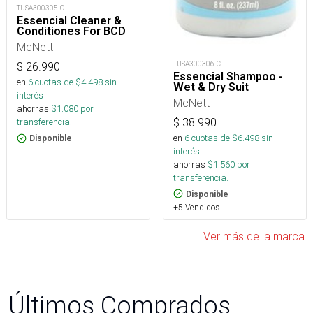
TUSA300305-C
Essencial Cleaner &
Conditiones For BCD
McNett
TUSA300306-C
$
26.990
Essencial Shampoo -
en
6
cuotas de $
4.498
sin
Wet & Dry Suit
interés
McNett
ahorras
$
1.080
por
$
38.990
transferencia.
en
6
cuotas de $
6.498
sin
Disponible
interés
ahorras
$
1.560
por
transferencia.
Disponible
+5 Vendidos
Ver más de la marca
Últimos Comprados