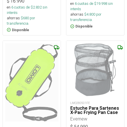
$
16.990
en
6
cuotas de $
19.998
sin
en
6
cuotas de $
2.832
sin
interés
interés
ahorras
$
4.800
por
ahorras
$
680
por
transferencia.
transferencia.
Disponible
Disponible
LMO280501FE
Estuche Para Sartenes
X-Pac Frying Pan Case
Evernew
$
54.990