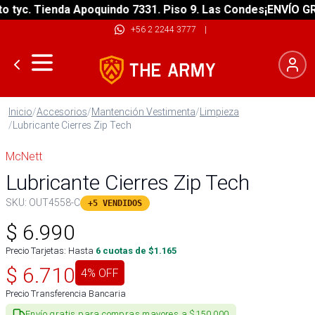
yc. Tienda Apoquindo 7331. Piso 9. Las Condes
¡ENVÍO GRATI
+56 2 2244 3777
|
Inicio
/
Accesorios
/
Mantención Vestimenta
/
Limpieza
/
Lubricante Cierres Zip Tech
McNett
Lubricante Cierres Zip Tech
SKU:
OUT4558-C
+5 VENDIDOS
$
6.990
Precio Tarjetas: Hasta
6
cuotas de $
1.165
$
6.710
4
% OFF
Precio Transferencia Bancaria
Envío gratis para compras mayores a $150.000