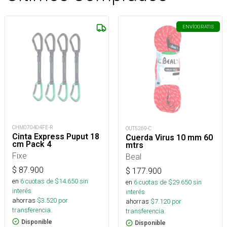
ENVÍO
GRATIS
CHM070404FE-R
OUT5269-C
Cinta Express Puput 18
Cuerda Virus 10 mm 60
cm Pack 4
mtrs
Fixe
Beal
$
87.900
$
177.900
en
6
cuotas de $
14.650
sin
en
6
cuotas de $
29.650
sin
interés
interés
ahorras
$
3.520
por
ahorras
$
7.120
por
transferencia.
transferencia.
Disponible
Disponible