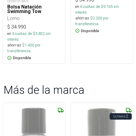
OD280701BA-R
en
6
cuotas de $
9.165
sin
Bolsa Natación
Swimming Tow
interés
Lomo
ahorras
$
2.200
por
transferencia.
$
34.990
Disponible
en
6
cuotas de $
5.832
sin
interés
ahorras
$
1.400
por
transferencia.
Disponible
Más de la marca
2
ÚLTIMAS