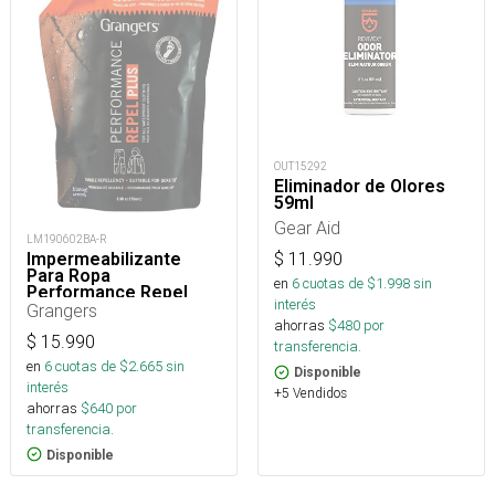
OUT15292
Eliminador de Olores
59ml
Gear Aid
LM190602BA-R
Impermeabilizante
$
11.990
Para Ropa
en
6
cuotas de $
1.998
sin
Performance Repel
interés
Plus Eco Refill 275 Ml
Grangers
ahorras
$
480
por
$
15.990
transferencia.
en
6
cuotas de $
2.665
sin
Disponible
interés
+5 Vendidos
ahorras
$
640
por
transferencia.
Disponible