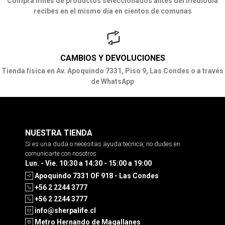
Compra miles de productos seleccionados antes del mediodía
recibes en el mismo día en cientos de comunas
CAMBIOS Y DEVOLUCIONES
Tienda física en Av. Apoquindo 7331, Piso 9, Las Condes o a través
de WhatsApp
NUESTRA TIENDA
Si es una duda o necesitas ayuda tecnica, no dudes en
comunicarte con nosotros
Lun. - Vie. 10:30 a 14:30 - 15:00 a 19:00
Apoquindo 7331 OF 918 - Las Condes
+56 2 2244 3777
+56 2 2244 3777
info@sherpalife.cl
Metro Hernando de Magallanes