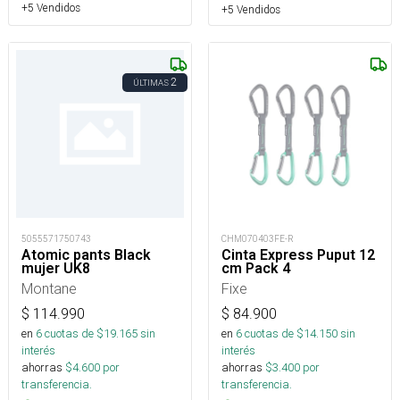
+5 Vendidos
+5 Vendidos
2
ÚLTIMAS
5055571750743
CHM070403FE-R
Atomic pants Black
Cinta Express Puput 12
mujer UK8
cm Pack 4
Montane
Fixe
$
114.990
$
84.900
en
6
cuotas de $
19.165
sin
en
6
cuotas de $
14.150
sin
interés
interés
ahorras
$
4.600
por
ahorras
$
3.400
por
transferencia.
transferencia.