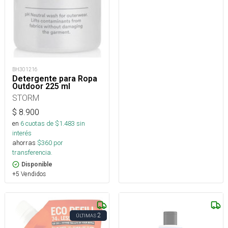
BH301216
Detergente para Ropa
Outdoor 225 ml
STORM
$
8.900
en
6
cuotas de $
1.483
sin
interés
ahorras
$
360
por
transferencia.
Disponible
+5 Vendidos
2
ÚLTIMAS