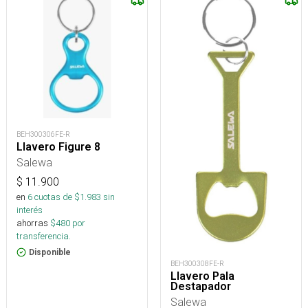
BEH300306FE-R
Llavero Figure 8
Salewa
$
11.900
en
6
cuotas de $
1.983
sin
interés
ahorras
$
480
por
transferencia.
Disponible
BEH300308FE-R
Llavero Pala
Destapador
Salewa