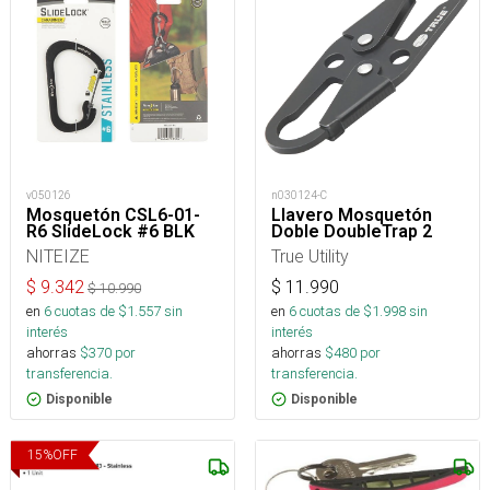
v050126
n030124-C
Mosquetón CSL6-01-
Llavero Mosquetón
R6 SlideLock #6 BLK
Doble DoubleTrap 2
NITEIZE
True Utility
$
9.342
$
11.990
$
10.990
en
6
cuotas de $
1.557
sin
en
6
cuotas de $
1.998
sin
interés
interés
ahorras
$
370
por
ahorras
$
480
por
transferencia.
transferencia.
Disponible
Disponible
15
%
OFF