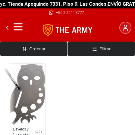
enda Apoquindo 7331. Piso 9. Las Condes
¡ENVÍO GRATIS! sob
+56 2 2244 3777
|
Llaveros y Accesorios
Ordenar
Filtrar
Llaveros y
(
42
)
Accesorios