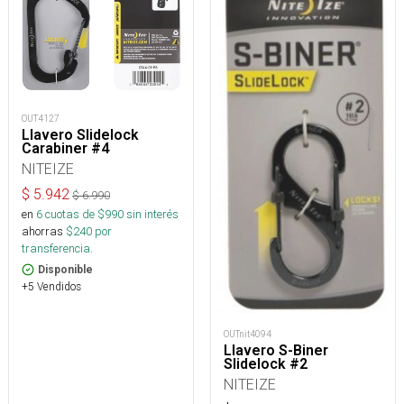
OUT4127
Llavero Slidelock
Carabiner #4
NITEIZE
$
5.942
$
6.990
en
6
cuotas de $
990
sin interés
ahorras
$
240
por
transferencia.
Disponible
+5 Vendidos
OUTnit4094
Llavero S-Biner
Slidelock #2
NITEIZE