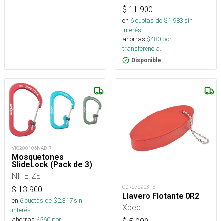
$
11.900
en
6
cuotas de $
1.983
sin
interés
ahorras
$
480
por
transferencia.
Disponible
VIC200103NAD-R
Mosquetones
SlideLock (Pack de 3)
NITEIZE
ODR070908FE
$
13.900
Llavero Flotante 0R2
en
6
cuotas de $
2.317
sin
Xped
interés
ahorras
$
560
por