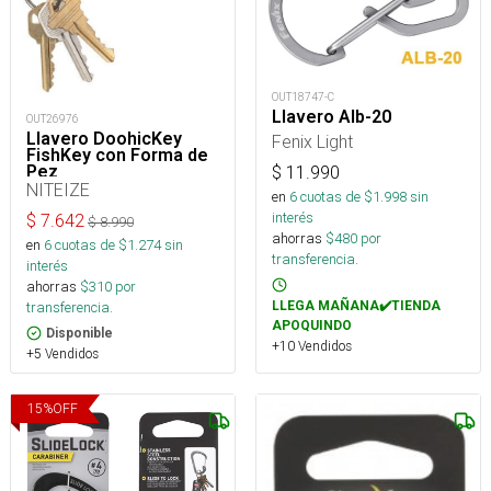
OUT18747-C
Llavero Alb-20
OUT26976
Llavero DoohicKey
Fenix Light
FishKey con Forma de
Pez
$
11.990
NITEIZE
en
6
cuotas de $
1.998
sin
interés
$
7.642
$
8.990
ahorras
$
480
por
en
6
cuotas de $
1.274
sin
transferencia.
interés
ahorras
$
310
por
transferencia.
LLEGA MAÑANA✔️TIENDA
APOQUINDO
Disponible
+10 Vendidos
+5 Vendidos
15
%
OFF