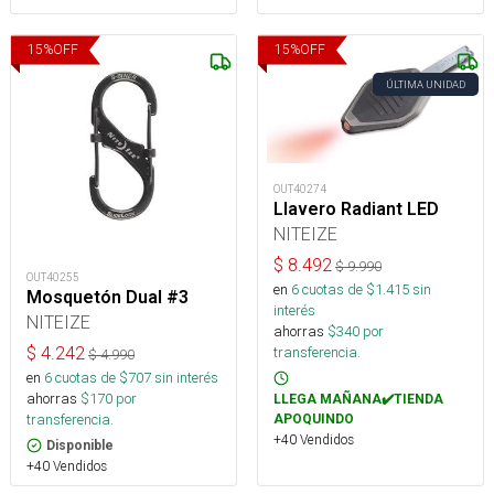
15
%
OFF
15
%
OFF
ÚLTIMA UNIDAD
OUT40274
Llavero Radiant LED
NITEIZE
$
8.492
$
9.990
OUT40255
en
6
cuotas de $
1.415
sin
Mosquetón Dual #3
interés
NITEIZE
ahorras
$
340
por
$
4.242
transferencia.
$
4.990
en
6
cuotas de $
707
sin interés
ahorras
$
170
por
LLEGA MAÑANA✔️TIENDA
transferencia.
APOQUINDO
+40 Vendidos
Disponible
+40 Vendidos