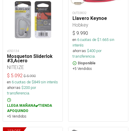
OUT33832
Llavero Keynoe
Hobkey
$
9.990
en
6
cuotas de $
1.665
sin
interés
ahorras
$
400
por
v050134
Mosqueton Sliderlok
transferencia.
#3,Acero
Disponible
NITEIZE
+5 Vendidos
$
5.092
$
5.990
en
6
cuotas de $
849
sin interés
ahorras
$
200
por
transferencia.
LLEGA MAÑANA✔️TIENDA
APOQUINDO
+5 Vendidos
15
%
OFF