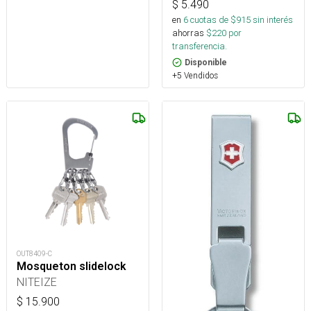
$
5.490
en
6
cuotas de $
915
sin interés
ahorras
$
220
por
transferencia.
Disponible
+5 Vendidos
OUT8409-C
Mosqueton slidelock
NITEIZE
$
15.900