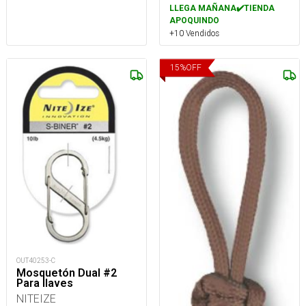
LLEGA MAÑANA✔️TIENDA
APOQUINDO
+10 Vendidos
15
%
OFF
OUT40253-C
Mosquetón Dual #2
Para llaves
NITEIZE