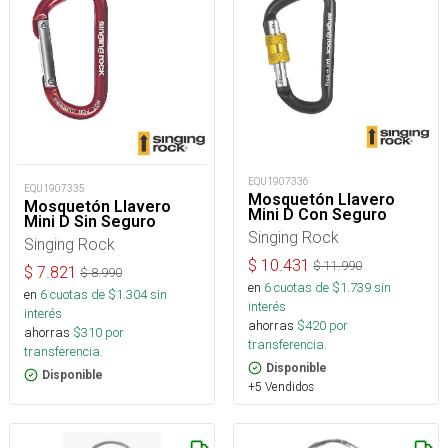
EQU1907336
EQU1907335
Mosquetón Llavero
Mosquetón Llavero
Mini D Con Seguro
Mini D Sin Seguro
Singing Rock
Singing Rock
$
10.431
$
11.990
$
7.821
$
8.990
en
6
cuotas de $
1.739
sin
en
6
cuotas de $
1.304
sin
interés
interés
ahorras
$
420
por
ahorras
$
310
por
transferencia.
transferencia.
Disponible
Disponible
+5 Vendidos