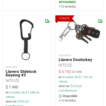
APOQUINDO
+10 Vendidos
15
%
OFF
OUTnit4079
Llavero Doohickey
NITEIZE
OUT6198-C
Llavero Slidelock
$
6.792
$
7.990
Keyeing #3
en
6
cuotas de $
1.132
sin
NITEIZE
interés
ahorras
$
270
por
$
7.490
transferencia.
en
6
cuotas de $
1.248
sin
Disponible
interés
+10 Vendidos
ahorras
$
300
por
transferencia.