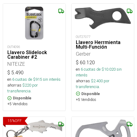
OUT27077
Llavero Herrmienta
Multi-Función
OUT4096
Llavero Slidelock
Gerber
Carabiner #2
$
60.120
NITEIZE
en
6
cuotas de $
10.020
sin
$
5.490
interés
en
6
cuotas de $
915
sin interés
ahorras
$
2.400
por
ahorras
$
220
por
transferencia.
transferencia.
Disponible
Disponible
+5 Vendidos
+5 Vendidos
15
%
OFF