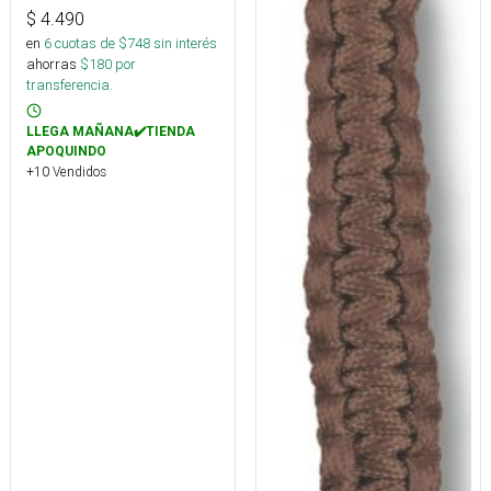
$
4.490
en
6
cuotas de $
748
sin interés
ahorras
$
180
por
transferencia.
LLEGA MAÑANA✔️TIENDA
APOQUINDO
+10 Vendidos