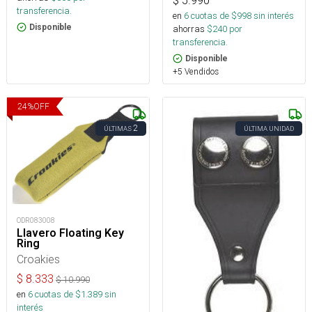
$
5.990
transferencia.
en
6
cuotas de $
998
sin interés
Disponible
ahorras
$
240
por
transferencia.
Disponible
+5 Vendidos
24
%
OFF
2
ÚLTIMAS
ÚLTIMA UNIDAD
ODR083008
Llavero Floating Key
Ring
Croakies
$
8.333
$
10.990
en
6
cuotas de $
1.389
sin
interés