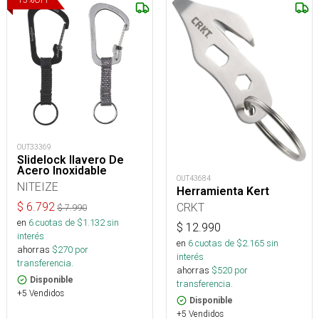
OUT33369
Slidelock llavero De
Acero Inoxidable
OUT43684
NITEIZE
Herramienta Kert
$
6.792
CRKT
$
7.990
en
6
cuotas de $
1.132
sin
$
12.990
interés
en
6
cuotas de $
2.165
sin
ahorras
$
270
por
interés
transferencia.
ahorras
$
520
por
Disponible
transferencia.
+5 Vendidos
Disponible
+5 Vendidos