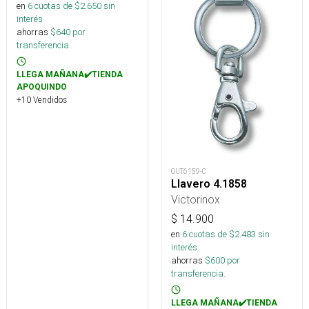
en
6
cuotas de $
2.650
sin
interés
ahorras
$
640
por
transferencia.
LLEGA MAÑANA✔️TIENDA
APOQUINDO
+10 Vendidos
OUT6159-C
Llavero 4.1858
Victorinox
$
14.900
en
6
cuotas de $
2.483
sin
interés
ahorras
$
600
por
transferencia.
LLEGA MAÑANA✔️TIENDA