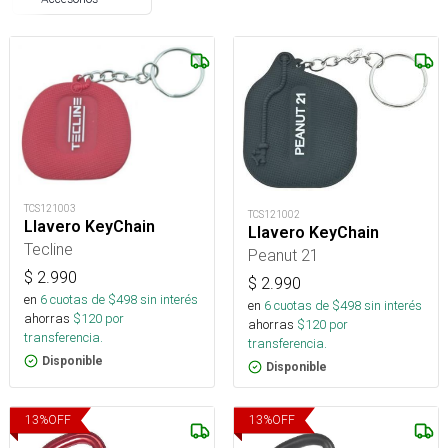
TCS121003
TCS121002
Llavero KeyChain
Llavero KeyChain
Tecline
Peanut 21
$
2.990
$
2.990
en
6
cuotas de $
498
sin interés
en
6
cuotas de $
498
sin interés
ahorras
$
120
por
ahorras
$
120
por
transferencia.
transferencia.
Disponible
Disponible
13
%
OFF
13
%
OFF