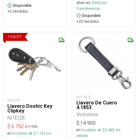
ahorras
$
600
por
Disponible
transferencia.
+5 Vendidos
Disponible
+20 Vendidos
15
%
OFF
OUT14172
OUT5147
Llavero De Cuero
Llavero Doohic Key
4.1853
Clipkey
Victorinox
NITEIZE
$
14.900
$
6.792
$
7.990
en
6
cuotas de $
2.483
sin
en
6
cuotas de $
1.132
sin
interés