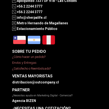
Apoquindo 7331 OF 918 - Las Condes
+56 2 2244 3777
+56 2 2244 3777
info@sherpalife.cl
Metro Hernando de Magallanes
Estacionamiento Público
SOBRE TU PEDIDO
¿Cómo hacer un pedido?
Envíos y Entregas
¿Satisfecho o Reembolsado?
VENTAS MAYORISTAS
distribucion@outcompany.cl
PARTNER
¿Necesitas ayuda en Marketing Digital - Comercial?
Agencia BIZEN
¿NECESITAS UNA COTIZACIÓN?