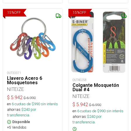
15
%
OFF
15
%
OFF
OUT33371
Llavero Acero 6
OUT40258
Mosquetones
Colgante Mosquetón
NITEIZE
Dual #4
NITEIZE
$
5.942
$
6.990
en
6
cuotas de $
990
sin interés
$
5.942
$
6.990
ahorras
$
240
por
en
6
cuotas de $
990
sin interés
transferencia.
ahorras
$
240
por
transferencia.
Disponible
+5 Vendidos