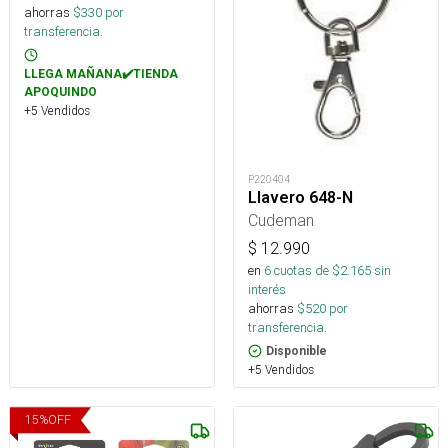
ahorras
$
330
por
transferencia.
LLEGA MAÑANA✔️TIENDA
APOQUINDO
+5 Vendidos
P220404
Llavero 648-N
Cudeman
$
12.990
en
6
cuotas de $
2.165
sin
interés
ahorras
$
520
por
transferencia.
Disponible
+5 Vendidos
15
%
OFF