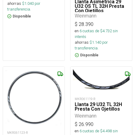
Llanta Asimétrica 29
ahorras
$
1.040
por
U32 OS TL 32H Presta
transferencia.
Con Ojetillos
Weinmann
Disponible
$
28.390
en
6
cuotas de $
4.732
sin
interés
ahorras
$
1.140
por
transferencia.
Disponible
MKR061119-R
Llanta 29 U32 TL 32H
Presta Con Ojetillos
Weinmann
$
26.990
en
6
cuotas de $
4.498
sin
MKR061123-R