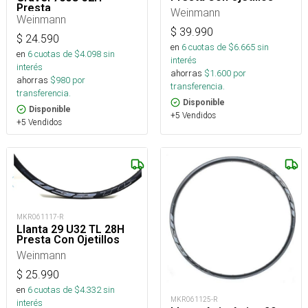
Presta
Weinmann
Weinmann
$
39.990
$
24.590
en
6
cuotas de $
6.665
sin
en
6
cuotas de $
4.098
sin
interés
interés
ahorras
$
1.600
por
ahorras
$
980
por
transferencia.
transferencia.
Disponible
Disponible
+5 Vendidos
+5 Vendidos
MKR061117-R
Llanta 29 U32 TL 28H
Presta Con Ojetillos
Weinmann
$
25.990
en
6
cuotas de $
4.332
sin
MKR061125-R
interés