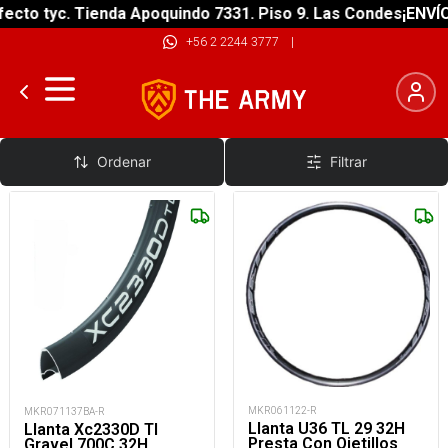
ecto tyc. Tienda Apoquindo 7331. Piso 9. Las Condes
¡ENVÍO
+56 2 2244 3777
|
Llantas Aro 29"
Ordenar
Filtrar
MKR061122-R
MKR071137BA-R
Llanta U36 TL 29 32H
Llanta Xc2330D Tl
Presta Con Ojetillos
Gravel 700C 32H