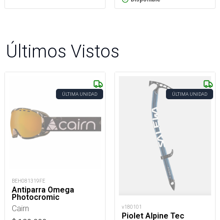
Últimos Vistos
ÚLTIMA UNIDAD
ÚLTIMA UNIDAD
BEH081319FE
Antiparra Omega
Photocromic
Cairn
v180101
Piolet Alpine Tec