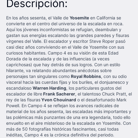
Descripción:
En los años sesenta, el Valle de
Yosemite
en California se
convierte en el centro del universo de la escalada en roca.
Aquí los jóvenes inconformistas se refugian, deambulan y
gastan sus energías escalando las grandes paredes y fisuras
vírgenes del Valle. El escalador y escritor Steve Roper pasó
casi diez años conviviendo en el Valle de Yosemite con sus
curiosos habitantes. Campo 4 es su visión de esta Edad
Dorada de la escalada y de las influencias (a veces
caprichosas) que hay detrás de sus logros. Con un estilo
hilarante, va relatando abundantes anécdotas sobre
personajes tan singulares como
Royal Robbins
, con su odio
visceral hacia las cuerdas fijas y los buriles, el donjuanesco y
escandaloso
Warren Harding
, los particulares gustos del
escalador de libre
Frank Sacherer
, el talentoso Chuck Pratt, el
rey de las fisuras
Yvon Chouinard
o el desafortunado Mark
Powell. En Campo 4 se reflejan los avances radicales de
material de los años sesenta, las escaladas más importantes y
las polémicas más punzantes de una era legendaria, todo ello
envuelto en el aire misterioso de la escalada en Yosemite. Con
más de 50 fotografías históricas fascinantes, casi todas
inéditas, Campo 4 es la crónica definitiva del periodo.