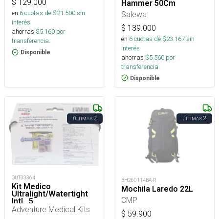
$
129.000
Hammer 50Cm
en
6
cuotas de $
21.500
sin
Salewa
interés
$
139.000
ahorras
$
5.160
por
en
6
cuotas de $
23.167
sin
transferencia.
interés
Disponible
ahorras
$
5.560
por
transferencia.
Disponible
2
2
ÚLTIMAS
ÚLTIMAS
OUT33364
BH260114BA-R
Kit Medico
Mochila Laredo 22L
Ultralight/Watertight
CMP
Intl. .5
Adventure Medical Kits
$
59.900