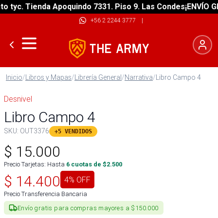
tyc. Tienda Apoquindo 7331. Piso 9. Las Condes
¡ENVÍO GRAT
+56 2 2244 3777
|
Inicio
/
Libros y Mapas
/
Librería General
/
Narrativa
/
Libro Campo 4
Desnivel
Libro Campo 4
SKU:
OUT3376
+5 VENDIDOS
$
15.000
Precio Tarjetas: Hasta
6
cuotas de $
2.500
$
14.400
4
% OFF
Precio Transferencia Bancaria
Envío gratis para compras mayores a $150.000