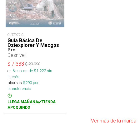
OUT7977-C
Guía Básica De
Oziexplorer Y Macgps
Pro
Desnivel
$
7.333
$
20.990
en
6
cuotas de $
1.222
sin
interés
ahorras
$
290
por
transferencia.
LLEGA MAÑANA✔️TIENDA
APOQUINDO
Ver más de la marca