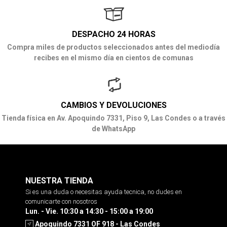
DESPACHO 24 HORAS
Compra miles de productos seleccionados antes del mediodía
recibes en el mismo día en cientos de comunas
CAMBIOS Y DEVOLUCIONES
Tienda física en Av. Apoquindo 7331, Piso 9, Las Condes o a través
de WhatsApp
NUESTRA TIENDA
Si es una duda o necesitas ayuda tecnica, no dudes en
comunicarte con nosotros
Lun. - Vie. 10:30 a 14:30 - 15:00 a 19:00
Apoquindo 7331 OF 918 - Las Condes