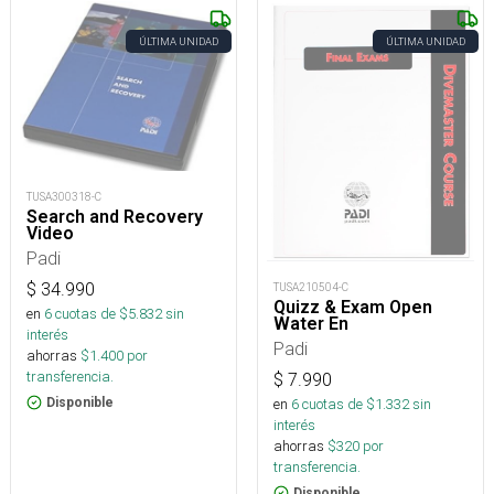
ÚLTIMA UNIDAD
ÚLTIMA UNIDAD
TUSA300318-C
Search and Recovery
Video
Padi
$
34.990
TUSA210504-C
Quizz & Exam Open
en
6
cuotas de $
5.832
sin
Water En
interés
Padi
ahorras
$
1.400
por
transferencia.
$
7.990
Disponible
en
6
cuotas de $
1.332
sin
interés
ahorras
$
320
por
transferencia.
Disponible