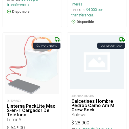
interés
transferencia.
ahorras
$
4.000
por
Disponible
transferencia.
Disponible
ÚLTIMA UNIDAD
ÚLTIMA UNIDAD
4053866402286
Calcetines Hombre
OUT28650
Pedroc Camo Am M
Linterna PackLite Max
Crew Sock
2-en-1 Cargador De
Salewa
Teléfono
LuminAID
$
28.900
$
54.900