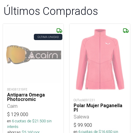
Últimos Comprados
ÚLTIMA UNIDAD
BEH081319FE
Antiparra Omega
Photocromic
OUTvolk091231
Polar Mujer Paganella
Cairn
Pl
$
129.000
Salewa
en
6
cuotas de $
21.500
sin
$
99.900
interés
en
6
cuotas de $
16.650
sin
ahorras
$
5.160
por