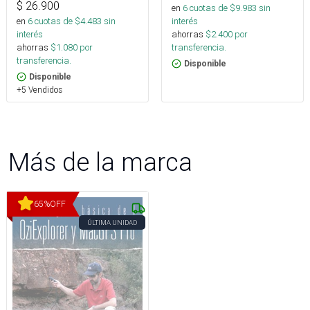
$
26.900
en
6
cuotas de $
9.983
sin
en
6
cuotas de $
4.483
sin
interés
interés
ahorras
$
2.400
por
ahorras
$
1.080
por
transferencia.
transferencia.
Disponible
Disponible
+5 Vendidos
Más de la marca
65
%
OFF
ÚLTIMA UNIDAD