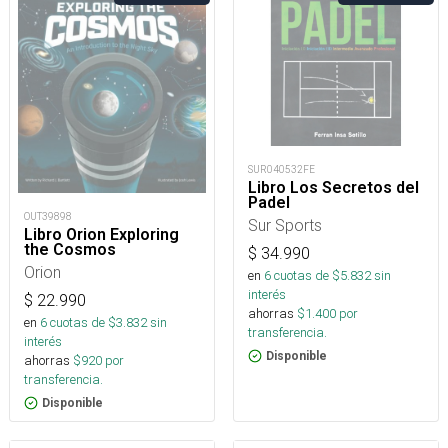
SUR040532FE
Libro Los Secretos del
Padel
OUT39898
Sur Sports
Libro Orion Exploring
the Cosmos
$
34.990
Orion
en
6
cuotas de $
5.832
sin
interés
$
22.990
ahorras
$
1.400
por
en
6
cuotas de $
3.832
sin
transferencia.
interés
Disponible
ahorras
$
920
por
transferencia.
Disponible