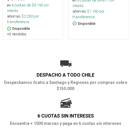
en
6
cuotas de $
4.817
sin
en
6
cuotas de $
9.150
sin
interés
interés
ahorras
$
1.160
por
ahorras
$
2.200
por
transferencia.
transferencia.
Disponible
Disponible
+5 Vendidos
DESPACHO A TODO CHILE
Despachamos Gratis a Santiago y Regiones por compras sobre
$150.000
6 CUOTAS SIN INTERESES
Encuentra + 1000 marcas y paga en 6 cuotas sin intereses