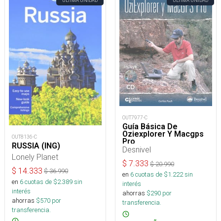
ÚLTIMA UNIDAD
ÚLTIMA UNIDAD
OUT7977-C
Guía Básica De
Oziexplorer Y Macgps
OUT8136-C
Pro
RUSSIA (ING)
Desnivel
Lonely Planet
$
7.333
$
20.990
$
14.333
$
36.990
en
6
cuotas de $
1.222
sin
en
6
cuotas de $
2.389
sin
interés
interés
ahorras
$
290
por
ahorras
$
570
por
transferencia.
transferencia.