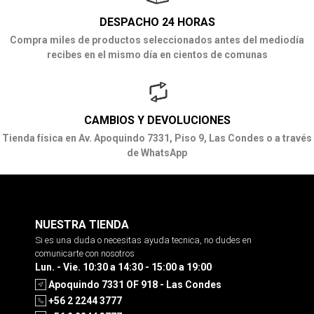
DESPACHO 24 HORAS
Compra miles de productos seleccionados antes del mediodía
recibes en el mismo día en cientos de comunas
CAMBIOS Y DEVOLUCIONES
Tienda física en Av. Apoquindo 7331, Piso 9, Las Condes o a través
de WhatsApp
NUESTRA TIENDA
Si es una duda o necesitas ayuda tecnica, no dudes en
comunicarte con nosotros
Lun. - Vie. 10:30 a 14:30 - 15:00 a 19:00
Apoquindo 7331 OF 918 - Las Condes
+56 2 2244 3777