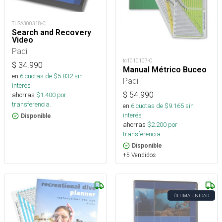
TUSA300318-C
Search and Recovery
Video
Padi
tc1010107-C
$
34.990
Manual Métrico Buceo
en
6
cuotas de $
5.832
sin
Padi
interés
$
54.990
ahorras
$
1.400
por
transferencia.
en
6
cuotas de $
9.165
sin
interés
Disponible
ahorras
$
2.200
por
transferencia.
Disponible
+5 Vendidos
ÚLTIMA UNIDAD