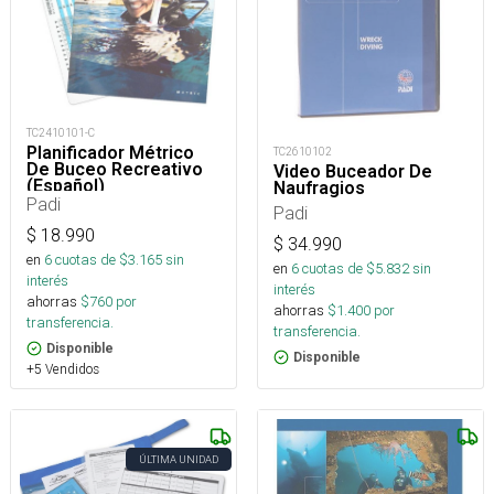
TC2410101-C
Planificador Métrico
TC2610102
De Buceo Recreativo
Video Buceador De
(Español)
Naufragios
Padi
Padi
$
18.990
$
34.990
en
6
cuotas de $
3.165
sin
en
6
cuotas de $
5.832
sin
interés
interés
ahorras
$
760
por
ahorras
$
1.400
por
transferencia.
transferencia.
Disponible
Disponible
+5 Vendidos
ÚLTIMA UNIDAD