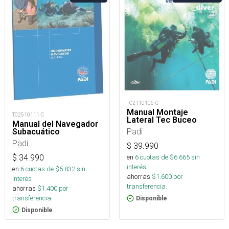
TC2110106-C
Manual Montaje
TC2510111-C
Lateral Tec Buceo
Manual del Navegador
Padi
Subacuático
Padi
$
39.990
$
34.990
en
6
cuotas de $
6.665
sin
interés
en
6
cuotas de $
5.832
sin
ahorras
$
1.600
por
interés
transferencia.
ahorras
$
1.400
por
transferencia.
Disponible
Disponible