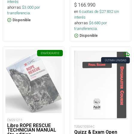
interés
$
166.990
ahorras
$
3.000
por
en
6
cuotas de $
27.832
sin
transferencia.
interés
Disponible
ahorras
$
6.680
por
transferencia.
Disponible
ENVÍO
GRATIS
ÚLTIMA UNIDAD
CM291211
Libro ROPE RESCUE
TUSA210504-C
TECHNICIAN MANUAL
Quizz & Exam Open