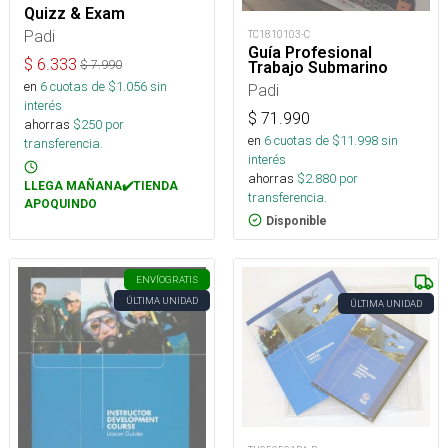
Quizz & Exam
Padi
TC1810103-C
Guía Profesional
$
6.333
$
7.990
Trabajo Submarino
en
6
cuotas de $
1.056
sin
Padi
interés
$
71.990
ahorras
$
250
por
en
6
cuotas de $
11.998
sin
transferencia.
interés
ahorras
$
2.880
por
LLEGA MAÑANA✔️TIENDA
transferencia.
APOQUINDO
Disponible
ENVÍO
GRATIS
ÚLTIMA UNIDAD
ÚLTIMA UNIDAD