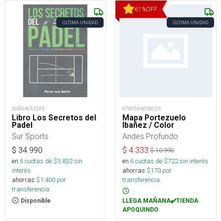
61
%
OFF
ÚLTIMA UNIDAD
ÚLTIMA UNIDAD
SUR040532FE
9789569838033
Libro Los Secretos del
Mapa Portezuelo
Padel
Ibañez / Color
Sur Sports
Andes Profundo
$
34.990
$
4.333
$
10.990
en
6
cuotas de $
5.832
sin
en
6
cuotas de $
722
sin interés
interés
ahorras
$
170
por
ahorras
$
1.400
por
transferencia.
transferencia.
Disponible
LLEGA MAÑANA✔️TIENDA
APOQUINDO