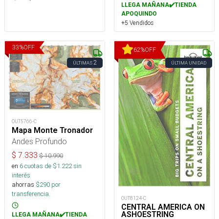
LLEGA MAÑANA✔️TIENDA
APOQUINDO
+5 Vendidos
33
%
OFF
62
%
OFF
2
ÚLTIMAS
ÚLTIMA UNIDAD
OUT5766-C
Mapa Monte Tronador
Andes Profundo
$
7.333
$
10.990
en
6
cuotas de $
1.222
sin
interés
ahorras
$
290
por
transferencia.
OUT8124-C
CENTRAL AMERICA ON
ASHOESTRING
LLEGA MAÑANA✔️TIENDA