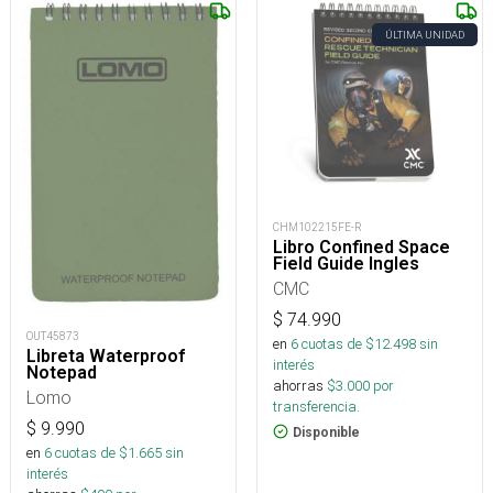
ÚLTIMA UNIDAD
CHM102215FE-R
Libro Confined Space
Field Guide Ingles
CMC
$
74.990
OUT45873
en
6
cuotas de $
12.498
sin
Libreta Waterproof
interés
Notepad
ahorras
$
3.000
por
Lomo
transferencia.
$
9.990
Disponible
en
6
cuotas de $
1.665
sin
interés