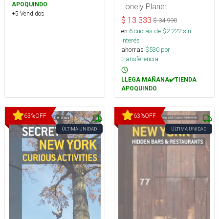
APOQUINDO
Lonely Planet
+5 Vendidos
$
13.333
$
34.990
en
6
cuotas de $
2.222
sin
interés
ahorras
$
530
por
transferencia.
LLEGA MAÑANA✔️TIENDA
APOQUINDO
63
%
OFF
63
%
OFF
ÚLTIMA UNIDAD
ÚLTIMA UNIDAD