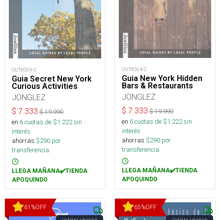
OUT8064-C
OUT8069-C
Guia New York Hidden
Guia Secret New York
Bars & Restaurants
Curious Activities
JONGLEZ
JONGLEZ
$
7.333
$
7.333
$
19.990
$
19.990
en
6
cuotas de $
1.222
sin
en
6
cuotas de $
1.222
sin
interés
interés
ahorras
$
290
por
ahorras
$
290
por
transferencia.
transferencia.
LLEGA MAÑANA✔️TIENDA
LLEGA MAÑANA✔️TIENDA
APOQUINDO
APOQUINDO
61
%
OFF
65
%
OFF