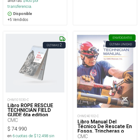
ahorras
$
400
por
transferencia.
Disponible
+5 Vendidos
ENVÍO
GRATIS
ÚLTIMA UNIDAD
2
ÚLTIMAS
CHM101030-C
Libro ROPE RESCUE
TECHNICIAN FIELD
GUIDE 6ta edition
CHM240102-C
CMC
Libro Manual Del
Técnico De Rescate En
$
74.990
Fosos, Trincheras o
Zanjas
CMC
en
6
cuotas de $
12.498
sin