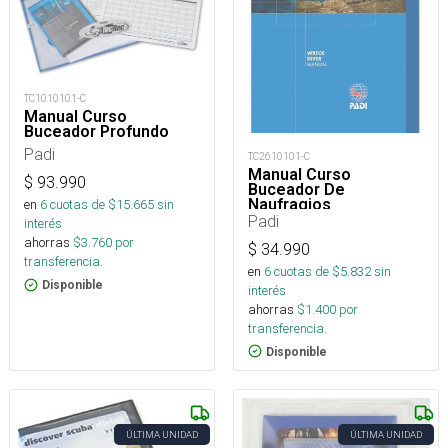
TC1010101-C
Manual Curso
Buceador Profundo
Padi
TC2610101-C
Manual Curso
$
93.990
Buceador De
Naufragios
en
6
cuotas de $
15.665
sin
Padi
interés
ahorras
$
3.760
por
$
34.990
transferencia.
en
6
cuotas de $
5.832
sin
Disponible
interés
ahorras
$
1.400
por
transferencia.
Disponible
ÚLTIMA UNIDAD
ÚLTIMA UNIDAD