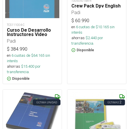
TU050501BA-R
Crew Pack Dpv English
Padi
$
60.990
TCS111004-C
en
6
cuotas de $
10.165
sin
Curso De Desarrollo
interés
Instructores Video
ahorras
$
2.440
por
Padi
transferencia.
$
384.990
Disponible
en
6
cuotas de $
64.165
sin
interés
ahorras
$
15.400
por
transferencia.
Disponible
2
ÚLTIMA UNIDAD
ÚLTIMAS