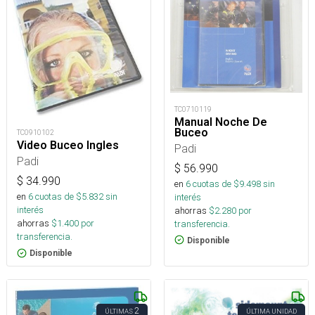
TC0710119
Manual Noche De
Buceo
TC0910102
Video Buceo Ingles
Padi
Padi
$
56.990
$
34.990
en
6
cuotas de $
9.498
sin
en
6
cuotas de $
5.832
sin
interés
interés
ahorras
$
2.280
por
ahorras
$
1.400
por
transferencia.
transferencia.
Disponible
Disponible
2
ÚLTIMAS
ÚLTIMA UNIDAD