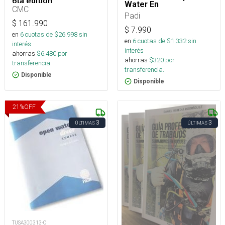
6ta edition
Water En
CMC
Padi
$
161.990
$
7.990
en
6
cuotas de $
26.998
sin
en
6
cuotas de $
1.332
sin
interés
interés
ahorras
$
6.480
por
ahorras
$
320
por
transferencia.
transferencia.
Disponible
Disponible
21
%
OFF
3
3
ÚLTIMAS
ÚLTIMAS
TUSA300313-C