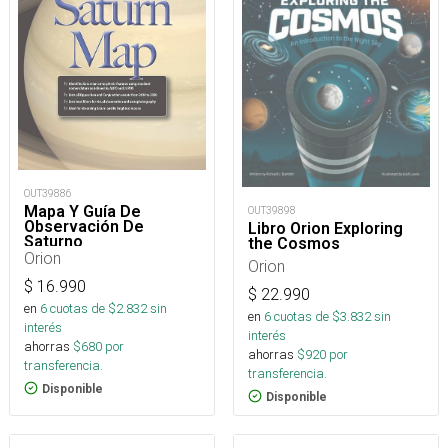
OUT39886
Mapa Y Guía De
OUT39898
Observación De
Libro Orion Exploring
Saturno
the Cosmos
Orion
Orion
$
16.990
$
22.990
en
6
cuotas de $
2.832
sin
en
6
cuotas de $
3.832
sin
interés
interés
ahorras
$
680
por
ahorras
$
920
por
transferencia.
transferencia.
Disponible
Disponible