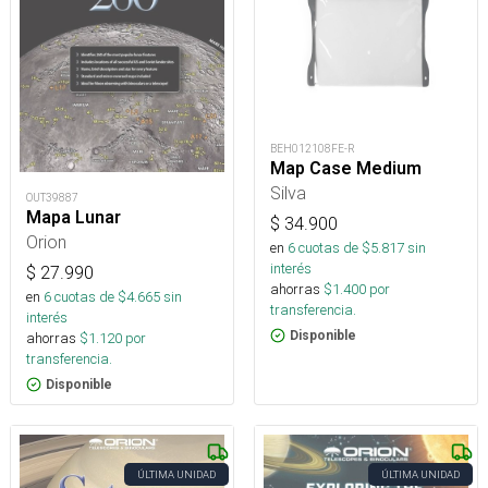
BEH012108FE-R
Map Case Medium
Silva
OUT39887
Mapa Lunar
$
34.900
Orion
en
6
cuotas de $
5.817
sin
interés
$
27.990
ahorras
$
1.400
por
en
6
cuotas de $
4.665
sin
transferencia.
interés
Disponible
ahorras
$
1.120
por
transferencia.
Disponible
ÚLTIMA UNIDAD
ÚLTIMA UNIDAD