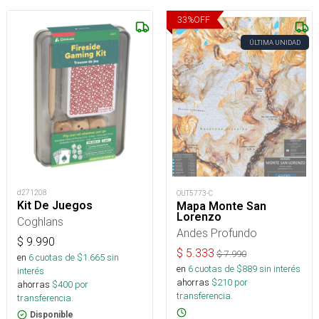
33
%
OFF
ÚLTIMA UNIDAD
d271208
OUT5773-C
Kit De Juegos
Mapa Monte San
Lorenzo
Coghlans
Andes Profundo
$
9.990
$
5.333
$
7.990
en
6
cuotas de $
1.665
sin
en
6
cuotas de $
889
sin interés
interés
ahorras
$
210
por
ahorras
$
400
por
transferencia.
transferencia.
Disponible