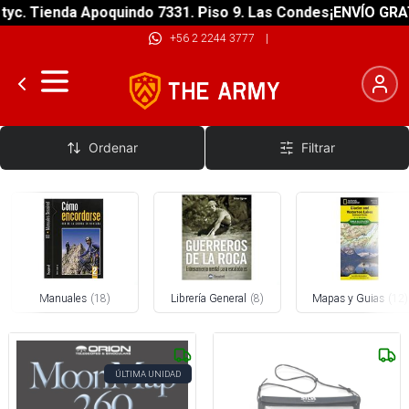
ienda Apoquindo 7331. Piso 9. Las Condes
¡ENVÍO GRATIS! so
+56 2 2244 3777
|
Libros y Mapas
Ordenar
Filtrar
Manuales
(
18
)
Librería General
(
8
)
Mapas y Guias
(
12
)
ÚLTIMA UNIDAD