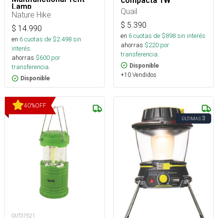
compacta 1W
Lamp
Quail
Nature Hike
$
5.390
$
14.990
en
6
cuotas de $
898
sin interés
en
6
cuotas de $
2.498
sin
ahorras
$
220
por
interés
transferencia.
ahorras
$
600
por
Disponible
transferencia.
+10 Vendidos
Disponible
40
%
OFF
3
ÚLTIMAS
OUT37521