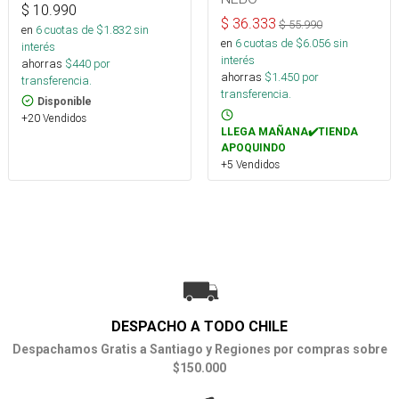
$
10.990
$
36.333
$
55.990
en
6
cuotas de $
1.832
sin
en
6
cuotas de $
6.056
sin
interés
interés
ahorras
$
440
por
ahorras
$
1.450
por
transferencia.
transferencia.
Disponible
+20 Vendidos
LLEGA MAÑANA✔️TIENDA
APOQUINDO
+5 Vendidos
DESPACHO A TODO CHILE
Despachamos Gratis a Santiago y Regiones por compras sobre
$150.000