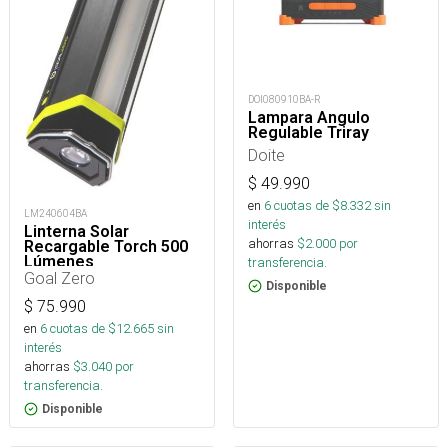
DOI080910BA-R
Lampara Angulo
Regulable Triray
Doite
$
49.990
en
6
cuotas de $
8.332
sin
LM240604BA
interés
Linterna Solar
ahorras
$
2.000
por
Recargable Torch 500
Lúmenes
transferencia.
Goal Zero
Disponible
$
75.990
en
6
cuotas de $
12.665
sin
interés
ahorras
$
3.040
por
transferencia.
Disponible