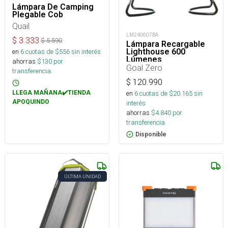
Lámpara De Camping
Plegable Cob
Quail
LM240607BA
$
3.333
$
5.590
Lámpara Recargable
Lighthouse 600
en
6
cuotas de $
556
sin interés
Lúmenes
ahorras
$
130
por
Goal Zero
transferencia.
$
120.990
LLEGA MAÑANA✔️TIENDA
en
6
cuotas de $
20.165
sin
APOQUINDO
interés
ahorras
$
4.840
por
transferencia.
Disponible
ÚLTIMA UNIDAD