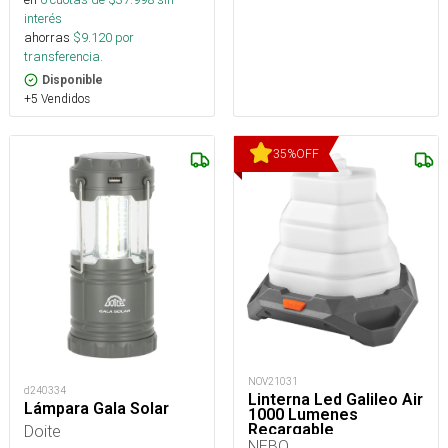
interés
ahorras
$
9.120
por
transferencia.
Disponible
+5 Vendidos
35
%
OFF
NOV21031
d240334
Linterna Led Galileo Air
Lámpara Gala Solar
1000 Lumenes
Recargable
Doite
NEBO