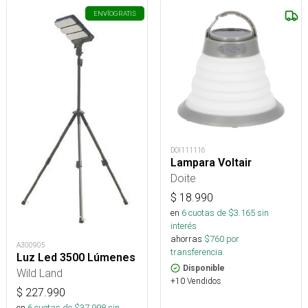
ENVÍO
GRATIS
DOI111116
Lampara Voltair
Doite
$
18.990
en
6
cuotas de $
3.165
sin
interés
ahorras
$
760
por
A300905
transferencia.
Luz Led 3500 Lúmenes
Disponible
Wild Land
+10 Vendidos
$
227.990
en
6
cuotas de $
37.998
sin