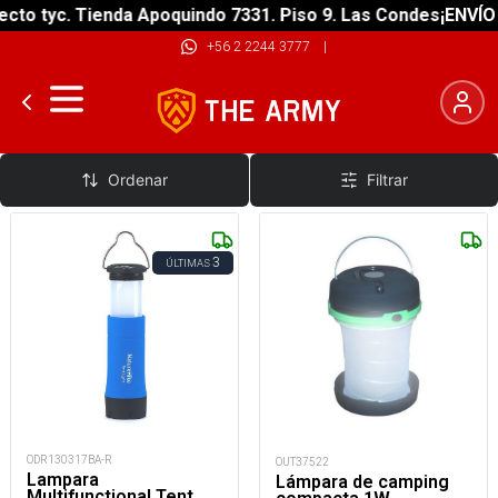
to tyc. Tienda Apoquindo 7331. Piso 9. Las Condes
¡ENVÍO G
+56 2 2244 3777
|
Lamparas Solares y Plegables
Ordenar
Filtrar
3
ÚLTIMAS
ODR130317BA-R
OUT37522
Lampara
Lámpara de camping
Multifunctional Tent