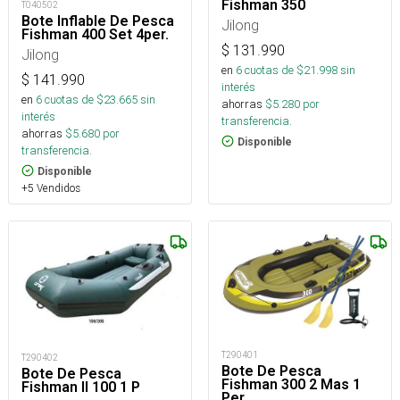
Fishman 350
T040502
Bote Inflable De Pesca
Jilong
Fishman 400 Set 4per.
$
131.990
Jilong
en
6
cuotas de $
21.998
sin
$
141.990
interés
en
6
cuotas de $
23.665
sin
ahorras
$
5.280
por
interés
transferencia.
ahorras
$
5.680
por
Disponible
transferencia.
Disponible
+5 Vendidos
T290401
T290402
Bote De Pesca
Bote De Pesca
Fishman 300 2 Mas 1
Fishman II 100 1 P
Per