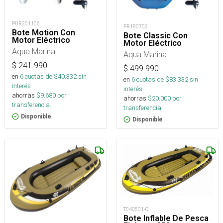
PUR201106
PR180702
Bote Motion Con
Bote Classic Con
Motor Eléctrico
Motor Eléctrico
Aqua Marina
Aqua Marina
$
241.990
$
499.990
en
6
cuotas de $
40.332
sin
en
6
cuotas de $
83.332
sin
interés
interés
ahorras
$
9.680
por
ahorras
$
20.000
por
transferencia.
transferencia.
Disponible
Disponible
T040501-C
Bote Inflable De Pesca