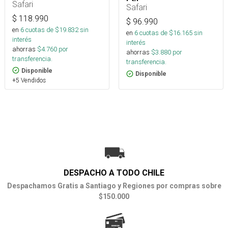
Safari
Safari
$
118.990
$
96.990
en
6
cuotas de $
19.832
sin
en
6
cuotas de $
16.165
sin
interés
interés
ahorras
$
4.760
por
ahorras
$
3.880
por
transferencia.
transferencia.
Disponible
Disponible
+5 Vendidos
DESPACHO A TODO CHILE
Despachamos Gratis a Santiago y Regiones por compras sobre
$150.000