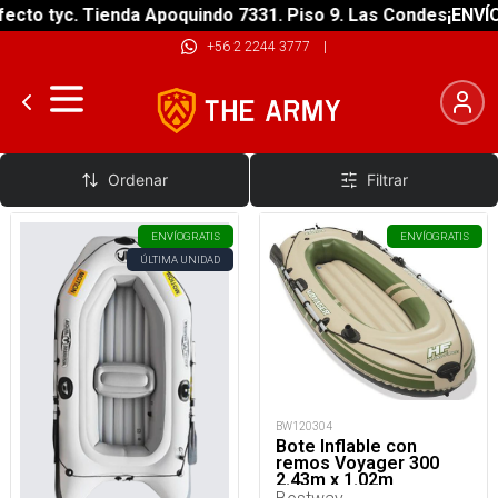
cto tyc. Tienda Apoquindo 7331. Piso 9. Las Condes
¡ENVÍO 
+56 2 2244 3777
|
Inflables
Ordenar
Filtrar
ENVÍO
GRATIS
ENVÍO
GRATIS
ÚLTIMA UNIDAD
BW120304
Bote Inflable con
remos Voyager 300
2.43m x 1.02m