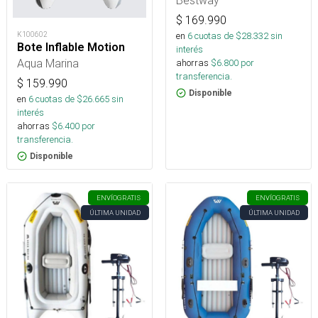
Bestway
$
169.990
en
6
cuotas de $
28.332
sin
K100602
Bote Inflable Motion
interés
Aqua Marina
ahorras
$
6.800
por
transferencia.
$
159.990
Disponible
en
6
cuotas de $
26.665
sin
interés
ahorras
$
6.400
por
transferencia.
Disponible
ENVÍO
GRATIS
ENVÍO
GRATIS
ÚLTIMA UNIDAD
ÚLTIMA UNIDAD