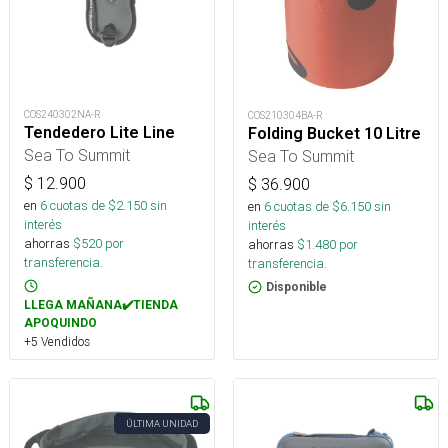
COS240302NA-R
COS210304BA-R
Tendedero Lite Line
Folding Bucket 10 Litre
Sea To Summit
Sea To Summit
$
12.900
$
36.900
en
6
cuotas de $
2.150
sin
en
6
cuotas de $
6.150
sin
interés
interés
ahorras
$
520
por
ahorras
$
1.480
por
transferencia.
transferencia.
Disponible
LLEGA MAÑANA✔️TIENDA
APOQUINDO
+5 Vendidos
ÚLTIMA UNIDAD