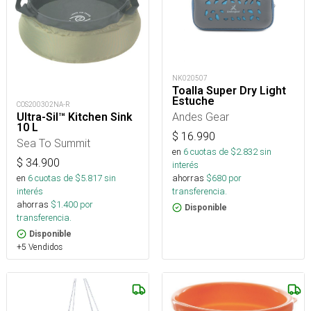
NK020507
Toalla Super Dry Light
Estuche
COS200302NA-R
Andes Gear
Ultra-Sil™ Kitchen Sink
10 L
$
16.990
Sea To Summit
en
6
cuotas de $
2.832
sin
$
34.900
interés
en
6
cuotas de $
5.817
sin
ahorras
$
680
por
interés
transferencia.
ahorras
$
1.400
por
Disponible
transferencia.
Disponible
+5 Vendidos