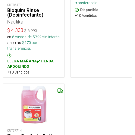
transferencia.
OUT16479
Bioquim Rinse
Disponible
(Desinfectante)
+10 Vendidos
Nautika
$
4.333
$
6.990
en
6
cuotas de $
722
sin interés
ahorras
$
170
por
transferencia.
LLEGA MAÑANA✔️TIENDA
APOQUINDO
+10 Vendidos
OUT27714