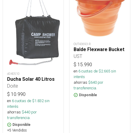
OUT43693-R
Balde Flexware Bucket
UST
$
15.990
en
6
cuotas de $
2.665
sin
d040510
interés
Ducha Solar 40 Litros
ahorras
$
640
por
Doite
transferencia.
$
10.990
Disponible
en
6
cuotas de $
1.832
sin
interés
ahorras
$
440
por
transferencia.
Disponible
+5 Vendidos