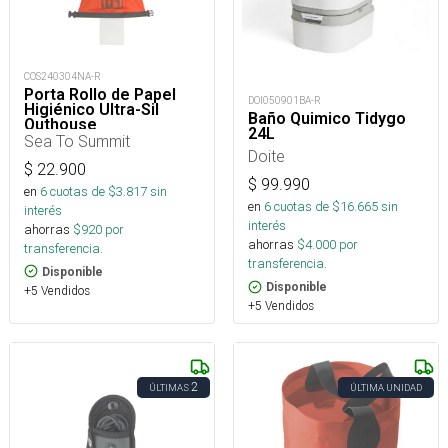
COS240304NA-R
Porta Rollo de Papel
DOI050901BA-R
Higiénico Ultra-Sil
Baño Quimico Tidygo
Outhouse
24L
Sea To Summit
Doite
$
22.900
$
99.990
en
6
cuotas de $
3.817
sin
en
6
cuotas de $
16.665
sin
interés
interés
ahorras
$
920
por
ahorras
$
4.000
por
transferencia.
transferencia.
Disponible
Disponible
+5 Vendidos
+5 Vendidos
2
ÚLTIMAS
ÚLTIMA UNIDAD