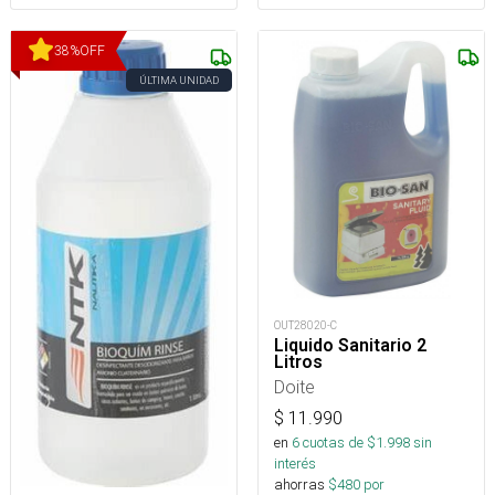
38
%
OFF
ÚLTIMA UNIDAD
OUT28020-C
Liquido Sanitario 2
Litros
Doite
$
11.990
en
6
cuotas de $
1.998
sin
interés
ahorras
$
480
por