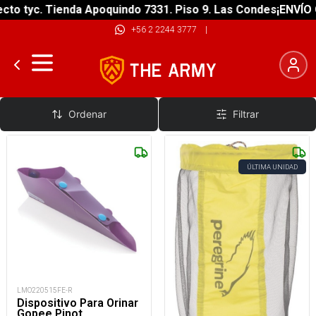
o tyc. Tienda Apoquindo 7331. Piso 9. Las Condes
¡ENVÍO GR
+56 2 2244 3777
|
Higiene
Ordenar
Filtrar
ÚLTIMA UNIDAD
LMO220515FE-R
Dispositivo Para Orinar
Gopee Pinot