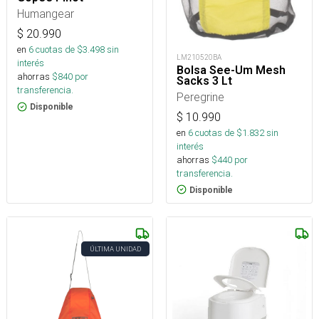
Humangear
$
20.990
en
6
cuotas de $
3.498
sin
LM210520BA
interés
Bolsa See-Um Mesh
ahorras
$
840
por
Sacks 3 Lt
transferencia.
Peregrine
Disponible
$
10.990
en
6
cuotas de $
1.832
sin
interés
ahorras
$
440
por
transferencia.
Disponible
ÚLTIMA UNIDAD