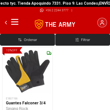
cto tyc. Tienda Apoquindo 7331. Piso 9. Las Condes
¡ENVÍO 
+56 2 2244 3777
|
Guantes Bomberos
Ordenar
Filtrar
13
%
OFF
E1807196
Guantes Falconer 3/4
Singing Rock