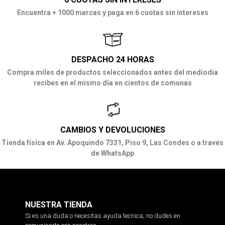
Encuentra + 1000 marcas y paga en 6 cuotas sin intereses
DESPACHO 24 HORAS
Compra miles de productos seleccionados antes del mediodía
recibes en el mismo día en cientos de comunas
CAMBIOS Y DEVOLUCIONES
Tienda física en Av. Apoquindo 7331, Piso 9, Las Condes o a través
de WhatsApp
NUESTRA TIENDA
Si es una duda o necesitas ayuda tecnica, no dudes en